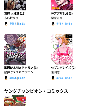
凍牌 人柱篇 (16)
神アプリTLG (3)
志名坂高次
栗原正尚
単行本
|
kindle
単行本
|
kindle
戦国BASARA ドクガン (3)
セブングレイズ (2)
猫井ヤスユキ カプコン
吉田聡
単行本
|
kindle
単行本
|
kindle
ヤングチャンピオン・コミックス