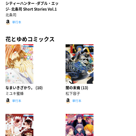
シティーハンター -ダブル・エッ
ジ- 北条司 Short Stories Vol.1
北条司
単行本
花とゆめコミックス
なまいきざかり。 (10)
闇の末裔 (13)
ミユキ蜜蜂
松下容子
単行本
単行本