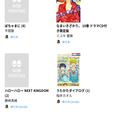
ぽちゃまに (8)
なまいきざかり。 10巻 ドラマCD付
平間要
き限定版
ミユキ 蜜蜂
単行本
単行本
ハローハロー NEXT KINGDOM
うたかたダイアログ (1)
(2)
稲井カオル
藤崎真緒
単行本
|
kindle
単行本
|
kindle