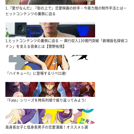
1.『愛がなんだ』『街の上で』恋愛映画の妙手・今泉力哉の制作手法とは－
ヒットコンテンツの裏側に迫る
1.ヒットコンテンツの裏側に迫る － 興行収入130億円突破「劇場版名探偵コ
ナン」を支える音楽とは【菅野祐悟】
『ハイキュー!!』に登場するリベロ達!
『Fate』シリーズを時系列順で振り返ってみよう!
高身長女子と低身長男子の恋愛漫画！オススメ５選