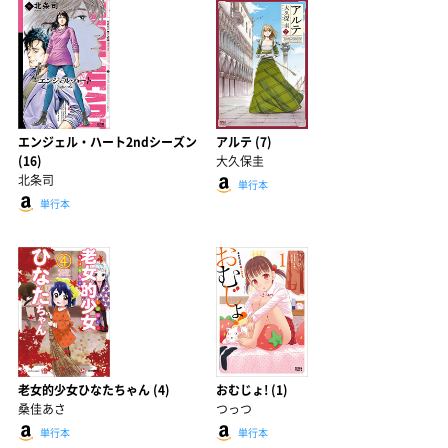
エンジェル・ハート2ndシーズン
アルテ (7)
(16)
大久保圭
北条司
単行本
単行本
老女的少女ひなたちゃん (4)
おむじょ! (1)
桑佳あさ
つっつ
単行本
単行本