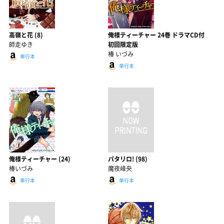
高嶺と花 (8)
俺様ティーチャー 24巻 ドラマCD付
師走ゆき
初回限定版
椿 いづみ
単行本
単行本
俺様ティーチャー (24)
パタリロ! (98)
椿いづみ
魔夜峰央
単行本
単行本