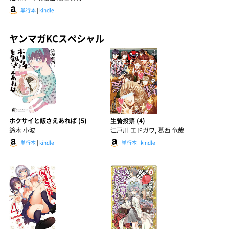
単行本
|
kindle
ヤンマガKCスペシャル
ホクサイと飯さえあれば (5)
生贄投票 (4)
鈴木 小波
江戸川 エドガワ, 葛西 竜哉
単行本
|
kindle
単行本
|
kindle