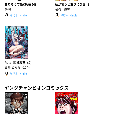
ありそうでNASA荘 (4)
私が言うとおりになる (3)
柊 裕一
毛魂一直線
単行本
|
kindle
単行本
|
kindle
Rule -消滅教室- (2)
臼井 ともみ, -104-
単行本
|
kindle
ヤングチャンピオンコミックス