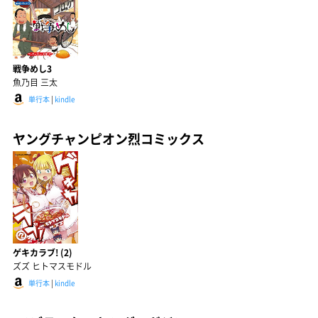
戦争めし3
魚乃目 三太
単行本
|
kindle
ヤングチャンピオン烈コミックス
ゲキカラブ! (2)
ズズ ヒトマスモドル
単行本
|
kindle