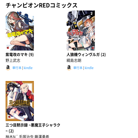
チャンピオンREDコミックス
紫電改のマキ (9)
人狼機ウィンヴルガ (2)
野上武志
綱島志朗
単行本
|
kindle
単行本
|
kindle
三つ目黙示録 ~悪魔王子シャラク
~ (2)
柚木N´ 手塚治虫 藤澤勇希