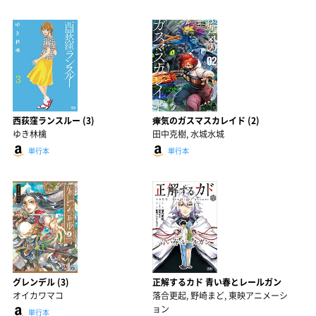
西荻窪ランスルー (3)
瘴気のガスマスカレイド (2)
ゆき林檎
田中克樹, 水城水城
単行本
単行本
グレンデル (3)
正解するカド 青い春とレールガン
オイカワマコ
落合更起, 野崎まど, 東映アニメーシ
ョン
単行本