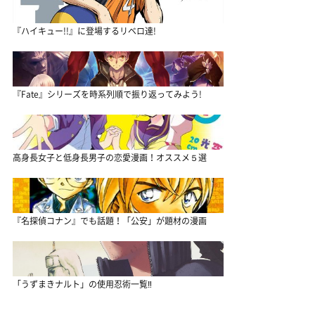
『ハイキュー!!』に登場するリベロ達!
『Fate』シリーズを時系列順で振り返ってみよう!
高身長女子と低身長男子の恋愛漫画！オススメ５選
『名探偵コナン』でも話題！「公安」が題材の漫画
「うずまきナルト」の使用忍術一覧‼