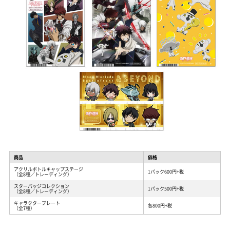
商品
価格
アクリルボトルキャップステージ
1パック600円+税
（全8種／トレーディング）
スターバッジコレクション
1パック500円+税
（全8種／トレーディング）
キャラクタープレート
各800円+税
（全7種）