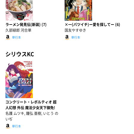
ラーメン発見伝(新装) (7)
×一(バツイチ)ー愛を探してー (6)
久部緑郎 河合単
国友やすゆき
単行本
単行本
シリウスKC
コンクリート・レボルティオ 超
人幻想 外伝 魔法少女天下御免!
名護 ムツキ, 鐘弘 亜樹, いとう の
いぢ
単行本