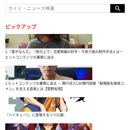
ピックアップ
1.『愛がなんだ』『街の上で』恋愛映画の妙手・今泉力哉の制作手法とは－
ヒットコンテンツの裏側に迫る
1.ヒットコンテンツの裏側に迫る － 興行収入130億円突破「劇場版名探偵コ
ナン」を支える音楽とは【菅野祐悟】
『ハイキュー!!』に登場するリベロ達!