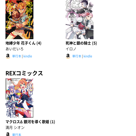
地縛少年 花子くん (4)
死神と銀の騎士 (5)
あいだいろ
イロノ
単行本
|
kindle
単行本
|
kindle
REXコミックス
マクロスΔ 銀河を導く歌姫 (1)
満月 シオン
単行本