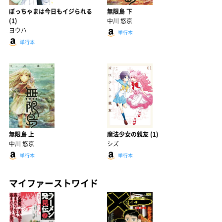
ぼっちゃまは今日もイジられる
無限島 下
(1)
中川 悠京
ヨウハ
単行本
単行本
無限島 上
魔法少女の親友 (1)
中川 悠京
シズ
単行本
単行本
マイファーストワイド