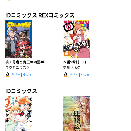
IDコミックス REXコミックス
続・勇者と魔王の四畳半
本番5秒前! (1)
マツダユウスケ
美川べるの
単行本
|
kindle
単行本
|
kindle
IDコミックス