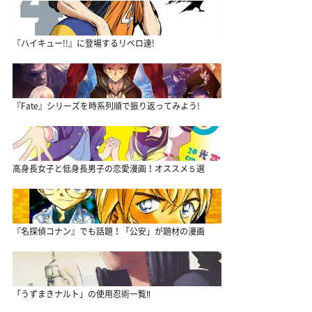
『ハイキュー!!』に登場するリベロ達!
『Fate』シリーズを時系列順で振り返ってみよう!
高身長女子と低身長男子の恋愛漫画！オススメ５選
『名探偵コナン』でも話題！「公安」が題材の漫画
「うずまきナルト」の使用忍術一覧‼