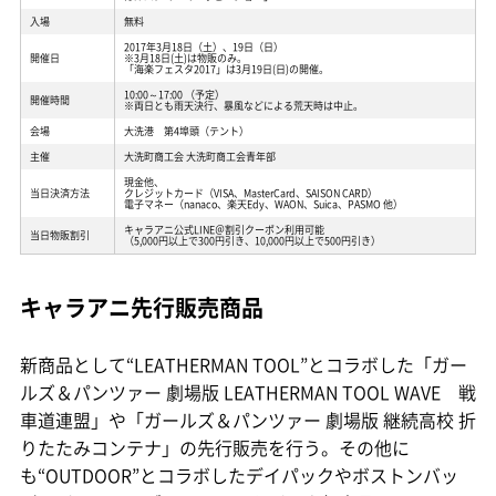
入場
無料
2017年3月18日（土）、19日（日）
開催日
※3月18日(土)は物販のみ。
「海楽フェスタ2017」は3月19日(日)の開催。
10:00～17:00 （予定）
開催時間
※両日とも雨天決行、暴風などによる荒天時は中止。
会場
大洗港 第4埠頭（テント）
主催
大洗町商工会 大洗町商工会青年部
現金他、
当日決済方法
クレジットカード（VISA、MasterCard、SAISON CARD）
電子マネー（nanaco、楽天Edy、WAON、Suica、PASMO 他）
キャラアニ公式LINE＠割引クーポン利用可能
当日物販割引
（5,000円以上で300円引き、10,000円以上で500円引き）
キャラアニ先行販売商品
新商品として“LEATHERMAN TOOL”とコラボした「ガー
ルズ＆パンツァー 劇場版 LEATHERMAN TOOL WAVE 戦
車道連盟」や「ガールズ＆パンツァー 劇場版 継続高校 折
りたたみコンテナ」の先行販売を行う。その他に
も“OUTDOOR”とコラボしたデイパックやボストンバッ