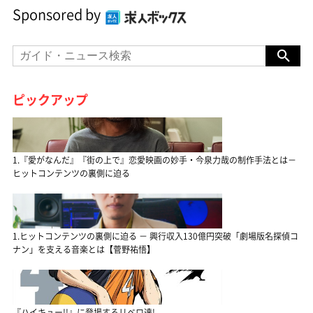
Sponsored by
ピックアップ
1.『愛がなんだ』『街の上で』恋愛映画の妙手・今泉力哉の制作手法とは－
ヒットコンテンツの裏側に迫る
1.ヒットコンテンツの裏側に迫る － 興行収入130億円突破「劇場版名探偵コ
ナン」を支える音楽とは【菅野祐悟】
『ハイキュー!!』に登場するリベロ達!