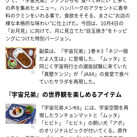
の声を集めたメニュー。ハンバーグのアクセントに香辛
料のクミンをいれる事で、食欲をそそる、まさに“お店の
様な本格的な味わい”に仕上げた。今回は、10月4日の
「お月見」に向けて、月に見立てた“目玉焼き”をトッピ
ングにつけた特別バージョン。
副菜は、『宇宙兄弟』1巻＃3「ネジ一個
だよ人生は」に登場した、「ムッタ」と
同じく宇宙飛行士の選抜試験に来ていた
「真壁ケンジ」が「JAXA」の食堂で食べ
ていたサラダを再現した。
『宇宙兄弟』の世界観を楽しめるアイテム
「宇宙兄弟メシKit」には、宇宙空間を再
現したランチョンマットと「ムッタ」
「ヒビト」「ヒビト」の飼い犬「アポ」
のオリジナルピックが付いてくる。原作