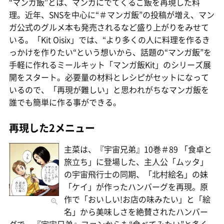
“マンガ飯”とは、マンガにでてくるご飯を再現した料
理。近年、SNSを中心に“＃マンガ飯”の投稿が増え、マン
ガ公式のグルメ本も発売されるなど盛り上がりをみせて
いる。「Kit Oisix」では、“より多くの人に料理を作るき
っかけを作りたい“という想いから、話題の“マンガ飯”を
手軽に作れるミールキット「マンガ飯Kit」のシリーズ展
開をスタート。必要量の材料とレシピがセットになって
いるので、「再現が難しい」と思われがちなマンガ飯を
誰でも簡単に作る事ができる。
再現した2メニュー
主菜は、『宇宙兄弟』10巻＃89 「食卓と
旅立ち」に登場した、主人公「ムッタ」
の宇宙飛行士の同期、「北村絵名」の妹
「ケイ」が作ったハンバーグを再現。原
作で「おいしい!お店の味みたい」と「絵
名」から美味しさを絶賛されたハンバー
グで、『宇宙兄弟』ファンからも“食べてみたい”と多く