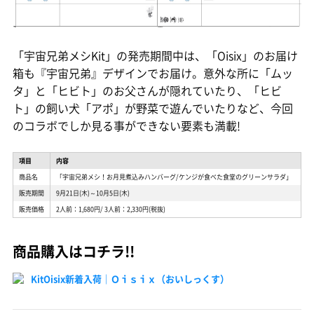
「宇宙兄弟メシKit」の発売期間中は、「Oisix」のお届け
箱も『宇宙兄弟』デザインでお届け。意外な所に「ムッ
タ」と「ヒビト」のお父さんが隠れていたり、「ヒビ
ト」の飼い犬「アポ」が野菜で遊んでいたりなど、今回
のコラボでしか見る事ができない要素も満載!
項目
内容
商品名
「宇宙兄弟メシ！お月見煮込みハンバーグ/ケンジが食べた食堂のグリーンサラダ」
販売期間
9月21日(木)～10月5日(木)
販売価格
2人前：1,680円/ 3人前：2,330円(税抜)
商品購入はコチラ!!
KitOisix新着入荷｜Ｏｉｓｉｘ（おいしっくす）