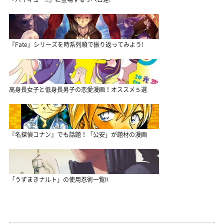
『Fate』シリーズを時系列順で振り返ってみよう!
高身長女子と低身長男子の恋愛漫画！オススメ５選
『名探偵コナン』でも話題！「公安」が題材の漫画
「うずまきナルト」の使用忍術一覧‼