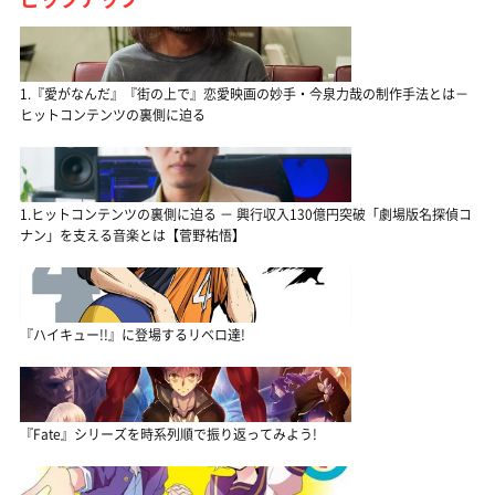
1.『愛がなんだ』『街の上で』恋愛映画の妙手・今泉力哉の制作手法とは－
ヒットコンテンツの裏側に迫る
1.ヒットコンテンツの裏側に迫る － 興行収入130億円突破「劇場版名探偵コ
ナン」を支える音楽とは【菅野祐悟】
『ハイキュー!!』に登場するリベロ達!
『Fate』シリーズを時系列順で振り返ってみよう!