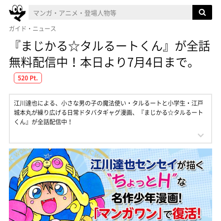
ガイド・ニュース
『まじかる☆タルるートくん』が全話
無料配信中！本日より7月4日まで。
520 Pt.
江川達也による、小さな男の子の魔法使い・タルるートと小学生・江戸
城本丸が繰り広げる日常ドタバタギャグ漫画、『まじかる☆タルるート
くん』が全話配信中！