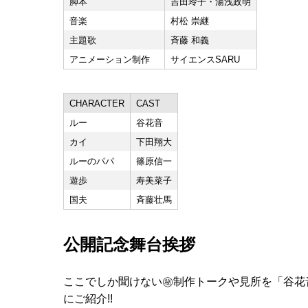
脚本
吉田玲子・湯浅政明
音楽
村松 崇継
主題歌
斉藤 和義
アニメーション制作
サイエンスSARU
CHARACTER
CAST
ルー
谷花音
カイ
下田翔大
ルーのパパ
篠原信一
遊歩
寿美菜子
国夫
斉藤壮馬
公開記念舞台挨拶
ここでしか聞けない㊙制作トークや見所を「谷花
にご紹介!!