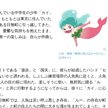
んでいる中学生の少年「カイ」
。もともとは東京に住んでいた
ある日無町に引っ越してきた。
、憂鬱な気持ちを抱えたまま、
唯一の楽しみは、自らが作曲し
出典：
映画『夜明け告げるルーのうた』
公式サイト
イトである「遊歩」と「国夫」に、彼らが結成したバンド「セ
ないかと誘われる。しぶしぶ練習場所の人魚島に赴くと、人魚
3人の目の前に現れた。楽しそうに歌い、無邪気に踊る「ル
ー」と共に行動するようになってからは、徐々に「カイ」に心
た。
日無町では、人魚は災い呼ぶ悪しき存在。「ルー」の存在が町
カイ」と町の住人たちの間に大きな溝が生まれてしまった。そ