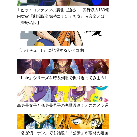
1.ヒットコンテンツの裏側に迫る － 興行収入130億
円突破「劇場版名探偵コナン」を支える音楽とは
【菅野祐悟】
『ハイキュー!!』に登場するリベロ達!
『Fate』シリーズを時系列順で振り返ってみよう!
高身長女子と低身長男子の恋愛漫画！オススメ５選
『名探偵コナン』でも話題！「公安」が題材の漫画