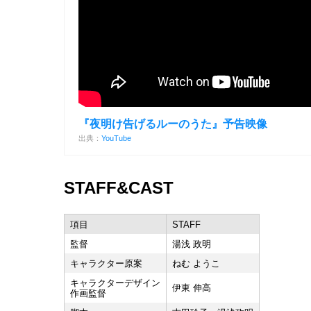
『夜明け告げるルーのうた』予告映像
出典：
YouTube
STAFF&CAST
項目
STAFF
監督
湯浅 政明
キャラクター原案
ねむ ようこ
キャラクターデザイン
伊東 伸高
作画監督