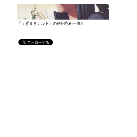
「うずまきナルト」の使用忍術一覧‼