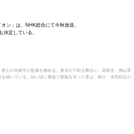
イオン」は、NHK総合にて今秋放送。
も決定している。
。棋士の先崎学が監修を務める。東京の下町を舞台に、高校生・桐山零
姿を描いている。幼い頃に事故で家族を失った零は、棋士・幸田柾近の
.