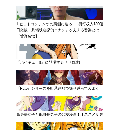
1.ヒットコンテンツの裏側に迫る － 興行収入130億
円突破「劇場版名探偵コナン」を支える音楽とは
【菅野祐悟】
『ハイキュー!!』に登場するリベロ達!
『Fate』シリーズを時系列順で振り返ってみよう!
高身長女子と低身長男子の恋愛漫画！オススメ５選