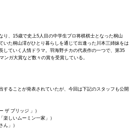
なり、15歳で史上5人目の中学生プロ将棋棋士となった桐山
ていた桐山澪がひとり暮らしを通じて出逢った川本三姉妹をは
長していく人情ドラマ。羽海野チカの代表作の一つで、第35
賞マンガ大賞など数々の賞を受賞している。
当することが発表されていたが、今回は下記のスタッフも公開
 ザ ブリッジ 」）
「楽しいムーミン一家」）
さん」）