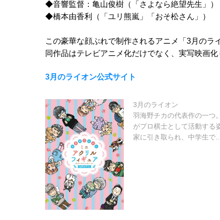
◆音響監督：亀山俊樹（「さよなら絶望先生」）
◆橋本由香利（「ユリ熊嵐」「おそ松さん」）
この豪華な顔ぶれで制作されるアニメ「3月のラ
同作品はテレビアニメ化だけでなく、実写映画化
3月のライオン公式サイト
3月のライオン
羽海野チカの代表作の一つ
がプロ棋士として活動する
家に引き取られ、中学生で..