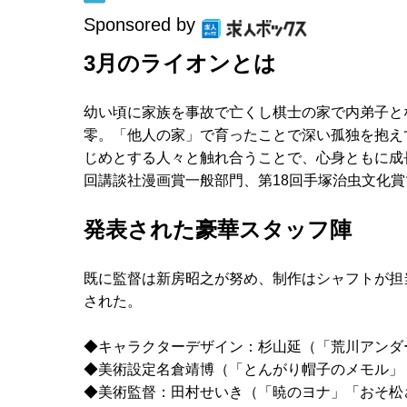
Sponsored by
3月のライオンとは
幼い頃に家族を事故で亡くし棋士の家で内弟子と
零。「他人の家」で育ったことで深い孤独を抱え
じめとする人々と触れ合うことで、心身ともに成
回講談社漫画賞一般部門、第18回手塚治虫文化
発表された豪華スタッフ陣
既に監督は新房昭之が努め、制作はシャフトが担
された。
◆キャラクターデザイン：杉山延（「荒川アンダー
◆美術設定名倉靖博（「とんがり帽子のメモル」
◆美術監督：田村せいき（「暁のヨナ」「おそ松