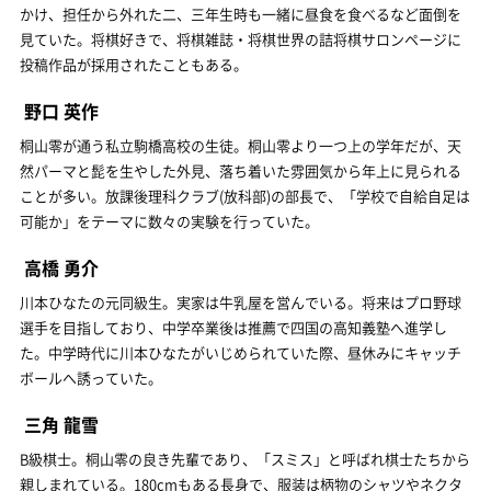
かけ、担任から外れた二、三年生時も一緒に昼食を食べるなど面倒を
見ていた。将棋好きで、将棋雑誌・将棋世界の詰将棋サロンページに
投稿作品が採用されたこともある。
野口 英作
桐山零が通う私立駒橋高校の生徒。桐山零より一つ上の学年だが、天
然パーマと髭を生やした外見、落ち着いた雰囲気から年上に見られる
ことが多い。放課後理科クラブ(放科部)の部長で、「学校で自給自足は
可能か」をテーマに数々の実験を行っていた。
高橋 勇介
川本ひなたの元同級生。実家は牛乳屋を営んでいる。将来はプロ野球
選手を目指しており、中学卒業後は推薦で四国の高知義塾へ進学し
た。中学時代に川本ひなたがいじめられていた際、昼休みにキャッチ
ボールへ誘っていた。
三角 龍雪
B級棋士。桐山零の良き先輩であり、「スミス」と呼ばれ棋士たちから
親しまれている。180cmもある長身で、服装は柄物のシャツやネクタ