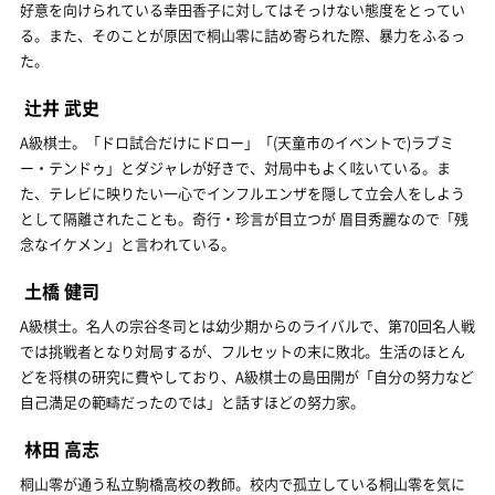
好意を向けられている幸田香子に対してはそっけない態度をとってい
る。また、そのことが原因で桐山零に詰め寄られた際、暴力をふるっ
た。
辻井 武史
A級棋士。「ドロ試合だけにドロー」「(天童市のイベントで)ラブミ
ー・テンドゥ」とダジャレが好きで、対局中もよく呟いている。ま
た、テレビに映りたい一心でインフルエンザを隠して立会人をしよう
として隔離されたことも。奇行・珍言が目立つが 眉目秀麗なので「残
念なイケメン」と言われている。
土橋 健司
A級棋士。名人の宗谷冬司とは幼少期からのライバルで、第70回名人戦
では挑戦者となり対局するが、フルセットの末に敗北。生活のほとん
どを将棋の研究に費やしており、A級棋士の島田開が「自分の努力など
自己満足の範疇だったのでは」と話すほどの努力家。
林田 高志
桐山零が通う私立駒橋高校の教師。校内で孤立している桐山零を気に