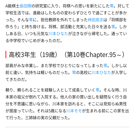
A級棋士
島田開
の研究室に入り、将棋への思いを新たにした
零
。対して
学校生活では、進級はしたものの変わらずひとりで過ごすことが多か
った。そんな
零
に、担任教師を外れてしまった
林田高志
は「将棋部を
作ろう」と持ち掛ける。将棋、部活動と充実した日々を送る
零
。しか
しある日、いつも元気な
川本ひなた
が泣きながら帰宅した。通ってい
る中学校でいじめがあったのだ。
高校3年生（19歳）（第10巻Chapter.95～）
部員がみな卒業し、また学校でひとりになってしまった
零
。しかし以
前と違い、気持ちは軽いものだった。
零
の高校に
川本ひなた
が入学し
てきたのだ。
頼り、頼られることを経験し人として成長していく
零
。そんな時、川
本家の祖父が倒れて入院する。他人の家の買い出しを疑問なく行う自
分を不思議に思いながら、川本家を訪れると、そこには見知らぬ男性
が居座っていた。それは5歳になる
川本モモ
が生まれる前にこの家を出
て行った、三姉妹の実の父親だった。