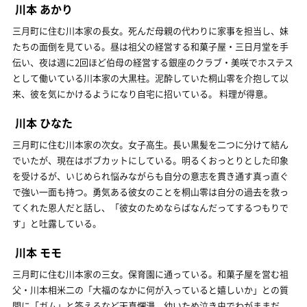
川本 あかり
三月町に住む川本家の長女。死んだ母親の代わりに家事を担当し、妹
たちの面倒を見ている。昼は祖父の経営する和菓子屋・三日月堂を手
伝い、夜は週に2回ほど伯母の経営する銀座のクラブ・美咲でホステス
として働いている川本家の大黒柱。泥酔していた桐山零を介抱して以
来、彼を気にかけるようになり自宅に招いている。 料理が得意。
川本 ひなた
三月町に住む川本家の次女。女子高生。長い黒髪を二つに分けて結ん
でいたが、現在はボブカットにしている。明るくおっとりとした印象
を受けるが、いじめられ悩みながらも自分の意志を貫き通す真っ直ぐ
で強い一面も持つ。勇気ある彼女のことを桐山零は自分の過去を救っ
てくれた恩人だと話し、「彼女のためならばなんだってするつもりで
す」と吐露している。
川本 モモ
三月町に住む川本家の三女。保育園に通っている。和菓子屋を営む祖
父・川本相米二の「大福のなかに何が入っていると嬉しいか」との質
問に「ガム」と答えるなど天真爛漫。幼いため泣き虫でわがままだ