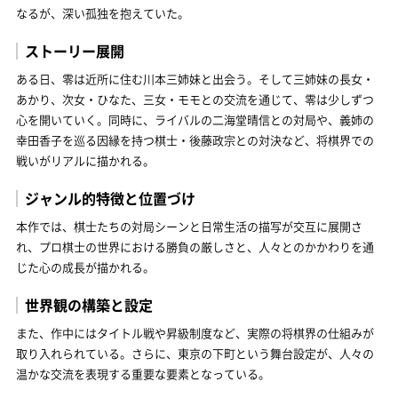
なるが、深い孤独を抱えていた。
ストーリー展開
ある日、零は近所に住む川本三姉妹と出会う。そして三姉妹の長女・
あかり、次女・ひなた、三女・モモとの交流を通じて、零は少しずつ
心を開いていく。同時に、ライバルの二海堂晴信との対局や、義姉の
幸田香子を巡る因縁を持つ棋士・後藤政宗との対決など、将棋界での
戦いがリアルに描かれる。
ジャンル的特徴と位置づけ
本作では、棋士たちの対局シーンと日常生活の描写が交互に展開さ
れ、プロ棋士の世界における勝負の厳しさと、人々とのかかわりを通
じた心の成長が描かれる。
世界観の構築と設定
また、作中にはタイトル戦や昇級制度など、実際の将棋界の仕組みが
取り入れられている。さらに、東京の下町という舞台設定が、人々の
温かな交流を表現する重要な要素となっている。