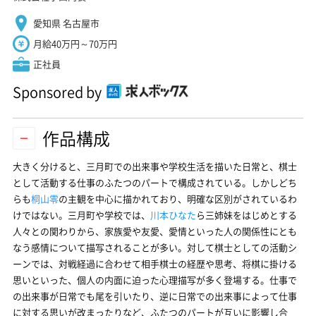
愛知県 名古屋市
月給40万円～70万円
正社員
Sponsored by
作品構成
大きく分けると、三月町での出来事や学校生活を描いた日常と、棋士
として活動する仕事のふたつのパートで構成されている。しかしどち
らも
桐山零
の主観を中心に描かれており、明確な区別がされているわ
けではない。三月町や学校では、
川本ひなた
ら三姉妹をはじめとする
人々との関わりから、家族愛や友愛、愛情といった人の関係性にとも
なう感情について描写されることが多い。対して棋士としての活動シ
ーンでは、対戦経過に合わせて相手棋士の経歴や思考、将棋に掛ける
思いといった、個人の内面に迫った心理描写が多く登場する。仕事で
の出来事が日常でも尾を引いたり、逆に日常での出来事によって仕事
に対する思いが改まったりなど、ふたつのパートが互いに影響し合