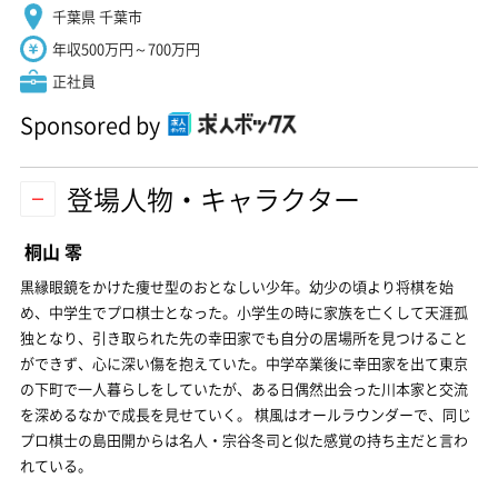
千葉県 千葉市
年収500万円～700万円
正社員
Sponsored by
登場人物・キャラクター
桐山 零
黒縁眼鏡をかけた痩せ型のおとなしい少年。幼少の頃より将棋を始
め、中学生でプロ棋士となった。小学生の時に家族を亡くして天涯孤
独となり、引き取られた先の幸田家でも自分の居場所を見つけること
ができず、心に深い傷を抱えていた。中学卒業後に幸田家を出て東京
の下町で一人暮らしをしていたが、ある日偶然出会った川本家と交流
を深めるなかで成長を見せていく。 棋風はオールラウンダーで、同じ
プロ棋士の島田開からは名人・宗谷冬司と似た感覚の持ち主だと言わ
れている。