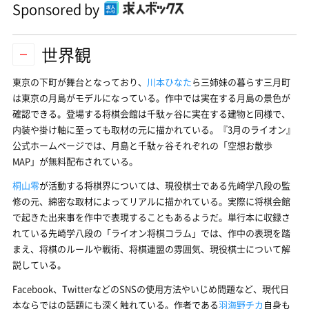
Sponsored by
世界観
東京の下町が舞台となっており、
川本ひなた
ら三姉妹の暮らす三月町
は東京の月島がモデルになっている。作中では実在する月島の景色が
確認できる。登場する将棋会館は千駄ヶ谷に実在する建物と同様で、
内装や掛け軸に至っても取材の元に描かれている。『
3月のライオン
』
公式ホームページでは、月島と千駄ヶ谷それぞれの「空想お散歩
MAP」が無料配布されている。
桐山零
が活動する将棋界については、現役棋士である先崎学八段の監
修の元、綿密な取材によってリアルに描かれている。実際に将棋会館
で起きた出来事を作中で表現することもあるようだ。単行本に収録さ
れている先崎学八段の「ライオン将棋コラム」では、作中の表現を踏
まえ、将棋のルールや戦術、将棋連盟の雰囲気、現役棋士について解
説している。
Facebook、TwitterなどのSNSの使用方法やいじめ問題など、現代日
本ならではの話題にも深く触れている。作者である
羽海野チカ
自身も