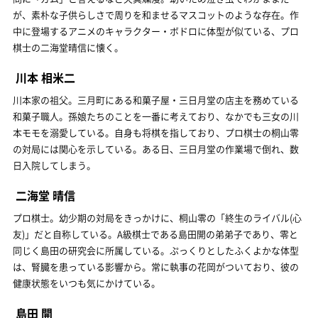
が、素朴な子供らしさで周りを和ませるマスコットのような存在。作
中に登場するアニメのキャラクター・ボドロに体型が似ている、プロ
棋士の二海堂晴信に懐く。
川本 相米二
川本家の祖父。三月町にある和菓子屋・三日月堂の店主を務めている
和菓子職人。孫娘たちのことを一番に考えており、なかでも三女の川
本モモを溺愛している。自身も将棋を指しており、プロ棋士の桐山零
の対局には関心を示している。ある日、三日月堂の作業場で倒れ、数
日入院してしまう。
二海堂 晴信
プロ棋士。幼少期の対局をきっかけに、桐山零の「終生のライバル(心
友)」だと自称している。A級棋士である島田開の弟弟子であり、零と
同じく島田の研究会に所属している。ぷっくりとしたふくよかな体型
は、腎臓を患っている影響から。常に執事の花岡がついており、彼の
健康状態をいつも気にかけている。
島田 開