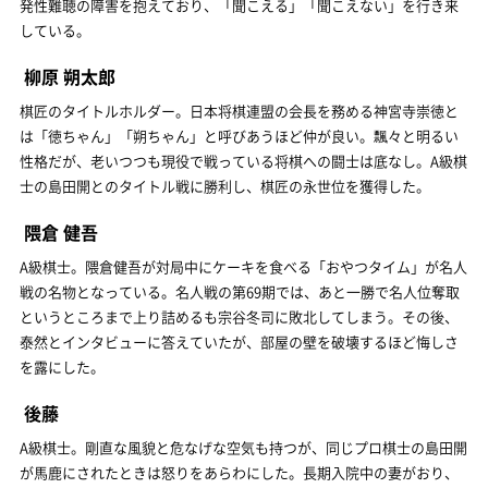
発性難聴の障害を抱えており、「聞こえる」「聞こえない」を行き来
している。
柳原 朔太郎
棋匠のタイトルホルダー。日本将棋連盟の会長を務める神宮寺崇徳と
は「徳ちゃん」「朔ちゃん」と呼びあうほど仲が良い。飄々と明るい
性格だが、老いつつも現役で戦っている将棋への闘士は底なし。A級棋
士の島田開とのタイトル戦に勝利し、棋匠の永世位を獲得した。
隈倉 健吾
A級棋士。隈倉健吾が対局中にケーキを食べる「おやつタイム」が名人
戦の名物となっている。名人戦の第69期では、あと一勝で名人位奪取
というところまで上り詰めるも宗谷冬司に敗北してしまう。その後、
泰然とインタビューに答えていたが、部屋の壁を破壊するほど悔しさ
を露にした。
後藤
A級棋士。剛直な風貌と危なげな空気も持つが、同じプロ棋士の島田開
が馬鹿にされたときは怒りをあらわにした。長期入院中の妻がおり、