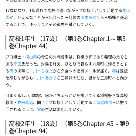
17歳になり、1年遅れで高校に通いながらプロ棋士として活動する
桐山
零
が、ひょんなことから出会った三月町の
川本あかり
ら三姉妹と交流
することで、ゆっくりとその孤独を融かしていく。
高校1年生（17歳）（第1巻Chapter.1～第5
巻Chapter.44）
プロ棋士・
桐山零
の今日の対戦相手は、将棋の師であり義理の父でも
ある
幸田
氏だった。対局を終え、ひとりで暮らす六月町に帰ろうとす
る
零
の携帯に、
川本ひなた
から夕食への招待メールが届く。
零
は遠慮
を感じながらも、
川本あかり
ら三姉妹の住む、温かな三月町へと向か
う。
目まぐるしい川本家、何かとちょっかいを掛けてくる将棋好きな高校
教師・
林田高志
、同じくプロ棋士として活動する
二海堂晴信
らに振り
回されるように、
零
の生活は変化していく。
高校2年生（18歳）（第5巻Chapter.45～第9
巻Chapter.94）