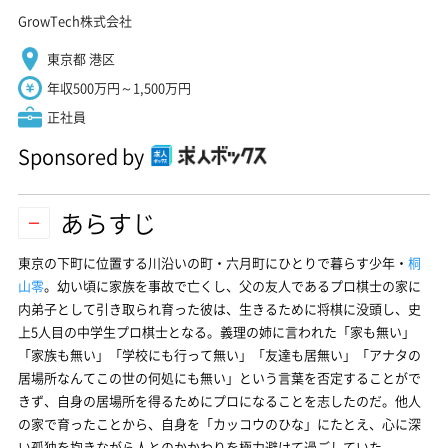
GrowTech株式会社
東京都 港区
年収500万円～1,500万円
正社員
Sponsored by
あらすじ
東京の下町に位置する川沿いの町・六月町にひとりで暮らす少年・
桐
山零
。幼い頃に家族を事故で亡くし、父の友人であるプロ棋士の家に
内弟子として引き取られ育った彼は、生きるために将棋に没頭し、史
上5人目の中学生プロ棋士となる。義理の姉に言われた「家も無い」
「家族も無い」「学校にも行って無い」「友達も居無い」「アナタの
居場所なんてこの世の何処にも無い」という言葉を否定することがで
きず、自身の居場所を得るためにプロになることを志したのだ。他人
の家で育ったことから、自身を「カッコウのひな」にたとえ、心に深
い孤独を抱きながら人とのかかわりを極力避けて過ごしていた。