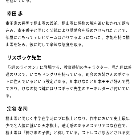
を抱いている。
幸田 歩
幸田家の長男で桐山零の義弟。桐山零に将棋の腕を追い抜かれて落ち
込み、幸田香子と同じく父親により奨励会を辞めさせられたことで、
部屋にこもってテレビゲームばかりするようになった。才能を持つ桐
山零を妬み、彼に対して辛辣な態度を取る。
リスポッケ先生
『3月のライオン』に登場する、教育番組のキャラクター。見た目は普
通のリスで、いつもドングリを持っている。司会のお姉さんのポケッ
トに住んでいるという設定がある。川本ひなたと川本モモが好んで見
ており、ひなの持つ鍵にはリスポッケ先生のキーホルダーが付いてい
る。
宗谷 冬司
桐山零と同じく中学在学時にプロ棋士となり、作中において史上最年
少で名人位に就いた天才棋士。透明感のあるミステリアスな存在で、
桐山零は「神さまの子供」と称している。ストレスが原因とされる突