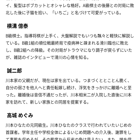
イ、髪型はボブカットとオシャレな格好。A級棋士の後藤との対局に敗
北した後に子猫を拾い、「いちご」と名づけて可愛がっている。
横溝 億泰
B級棋士。指導将棋が上手く、大盤解説でもいつも飄々と軽快に解説し
ている。B級1組の順位戦最終局で疫病神と疎まれる滑川臨也に敗北
し、B級2組への降級。その対局がトラウマになり調子が戻らずにいた
が、雑誌のインタビューで滑川の心情を知る。
誠二郎
川本家の父親だが、現在は家を出ている。つまづくととことん脆く、
自分の弱さを他人へと責任転嫁し続け、浮気をきっかけに離婚へと至
った。離婚後は音信不通だったが、川本相米二が入院した直後に川本
家を訪れて、新しい家族との同居を提案する。
高城 めぐみ
川本ひなたの元同級生。川本ひなたのクラスで行われていたいじめの
首謀者。学年主任や学校全体によるいじめ問題への介入後、謝罪をし
て事態を収めるが、その態度から反省の色は見えない。また、娘を信