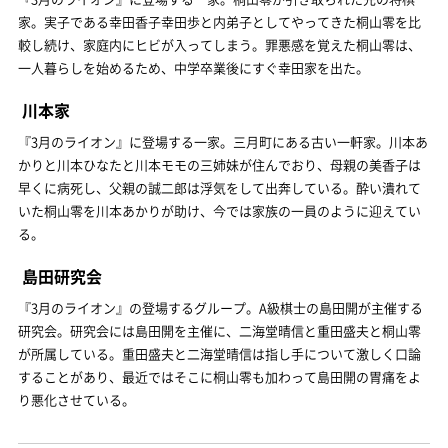
家。実子である幸田香子幸田歩と内弟子としてやってきた桐山零を比
較し続け、家庭内にヒビが入ってしまう。罪悪感を覚えた桐山零は、
一人暮らしを始めるため、中学卒業後にすぐ幸田家を出た。
川本家
『3月のライオン』に登場する一家。三月町にある古い一軒家。川本あ
かりと川本ひなたと川本モモの三姉妹が住んでおり、母親の美香子は
早くに病死し、父親の誠二郎は浮気をして出奔している。酔い潰れて
いた桐山零を川本あかりが助け、今では家族の一員のように迎えてい
る。
島田研究会
『3月のライオン』の登場するグループ。A級棋士の島田開が主催する
研究会。研究会には島田開を主催に、二海堂晴信と重田盛夫と桐山零
が所属している。重田盛夫と二海堂晴信は指し手について激しく口論
することがあり、最近ではそこに桐山零も加わって島田開の胃痛をよ
り悪化させている。