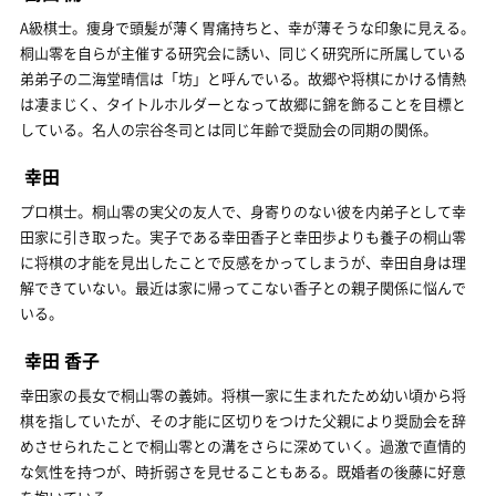
A級棋士。痩身で頭髪が薄く胃痛持ちと、幸が薄そうな印象に見える。
桐山零を自らが主催する研究会に誘い、同じく研究所に所属している
弟弟子の二海堂晴信は「坊」と呼んでいる。故郷や将棋にかける情熱
は凄まじく、タイトルホルダーとなって故郷に錦を飾ることを目標と
している。名人の宗谷冬司とは同じ年齢で奨励会の同期の関係。
幸田
プロ棋士。桐山零の実父の友人で、身寄りのない彼を内弟子として幸
田家に引き取った。実子である幸田香子と幸田歩よりも養子の桐山零
に将棋の才能を見出したことで反感をかってしまうが、幸田自身は理
解できていない。最近は家に帰ってこない香子との親子関係に悩んで
いる。
幸田 香子
幸田家の長女で桐山零の義姉。将棋一家に生まれたため幼い頃から将
棋を指していたが、その才能に区切りをつけた父親により奨励会を辞
めさせられたことで桐山零との溝をさらに深めていく。過激で直情的
な気性を持つが、時折弱さを見せることもある。既婚者の後藤に好意