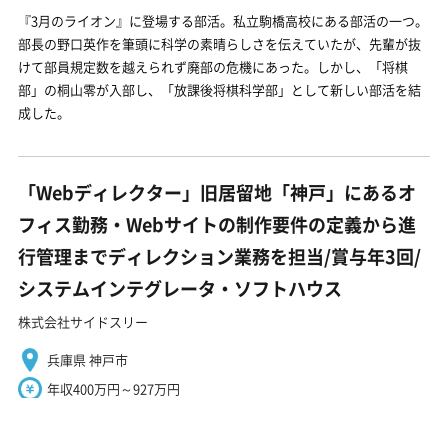
『3月のライオン』に登場する部活。私立駒橋高校にある部活の一つ。
部長の野口英作を筆頭に科学の素晴らしさを伝えていたが、先輩が抜
けて部員規定数を越えられず廃部の危機にあった。しかし、「将棋
部」の桐山零が入部し、「放課後将棋科学部」として新しい部活を結
成した。
「Webディレクター」旧居留地「神戸」にあるオ
フィス勤務・Webサイトの制作要件の定義から進
行管理までディレクション業務を担当/賞与年3回/
システムインテグレータ・ソフトハウス
株式会社サイドスリー
兵庫県 神戸市
年収400万円～927万円
正社員