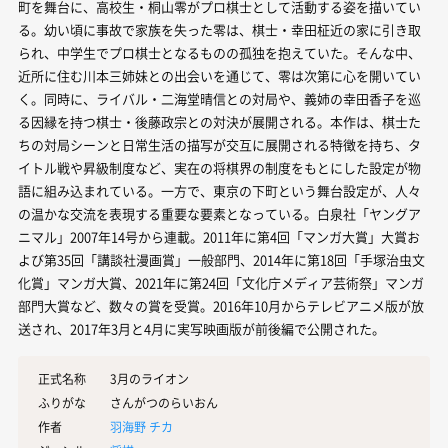
町を舞台に、高校生・桐山零がプロ棋士として活動する姿を描いてい
る。幼い頃に事故で家族を失った零は、棋士・幸田柾近の家に引き取
られ、中学生でプロ棋士となるものの孤独を抱えていた。そんな中、
近所に住む川本三姉妹との出会いを通じて、零は次第に心を開いてい
く。同時に、ライバル・二海堂晴信との対局や、義姉の幸田香子を巡
る因縁を持つ棋士・後藤政宗との対決が展開される。本作は、棋士た
ちの対局シーンと日常生活の描写が交互に展開される特徴を持ち、タ
イトル戦や昇級制度など、実在の将棋界の制度をもとにした設定が物
語に組み込まれている。一方で、東京の下町という舞台設定が、人々
の温かな交流を表現する重要な要素となっている。白泉社「ヤングア
ニマル」2007年14号から連載。2011年に第4回「マンガ大賞」大賞お
よび第35回「講談社漫画賞」一般部門、2014年に第18回「手塚治虫文
化賞」マンガ大賞、2021年に第24回「文化庁メディア芸術祭」マンガ
部門大賞など、数々の賞を受賞。2016年10月からテレビアニメ版が放
送され、2017年3月と4月に実写映画版が前後編で公開された。
正式名称
3月のライオン
ふりがな
さんがつのらいおん
作者
羽海野 チカ