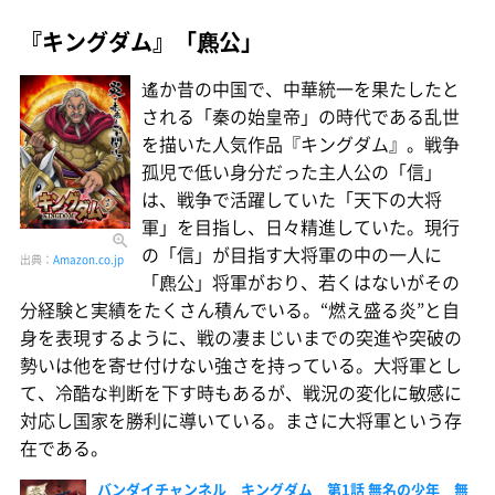
『キングダム』「麃公」
遙か昔の中国で、中華統一を果たしたと
される「秦の始皇帝」の時代である乱世
を描いた人気作品『キングダム』。戦争
孤児で低い身分だった主人公の「信」
は、戦争で活躍していた「天下の大将
軍」を目指し、日々精進していた。現行
の「信」が目指す大将軍の中の一人に
出典：
Amazon.co.jp
「麃公」将軍がおり、若くはないがその
分経験と実績をたくさん積んでいる。“燃え盛る炎”と自
身を表現するように、戦の凄まじいまでの突進や突破の
勢いは他を寄せ付けない強さを持っている。大将軍とし
て、冷酷な判断を下す時もあるが、戦況の変化に敏感に
対応し国家を勝利に導いている。まさに大将軍という存
在である。
バンダイチャンネル キングダム 第1話 無名の少年 無