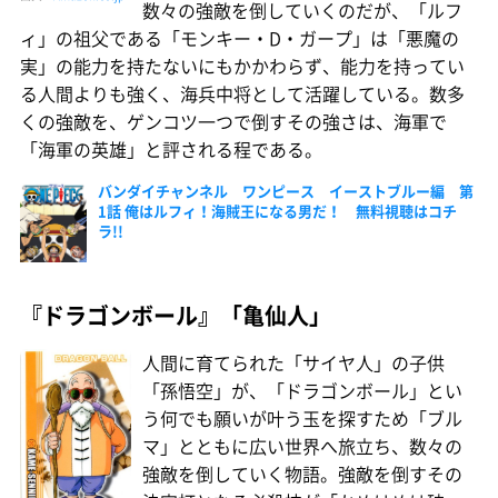
数々の強敵を倒していくのだが、「ルフ
ィ」の祖父である「モンキー・D・ガープ」は「悪魔の
実」の能力を持たないにもかかわらず、能力を持ってい
る人間よりも強く、海兵中将として活躍している。数多
くの強敵を、ゲンコツ一つで倒すその強さは、海軍で
「海軍の英雄」と評される程である。
バンダイチャンネル ワンピース イーストブルー編 第
1話 俺はルフィ！海賊王になる男だ！ 無料視聴はコチ
ラ!!
『ドラゴンボール』「亀仙人」
人間に育てられた「サイヤ人」の子供
「孫悟空」が、「ドラゴンボール」とい
う何でも願いが叶う玉を探すため「ブル
マ」とともに広い世界へ旅立ち、数々の
強敵を倒していく物語。強敵を倒すその