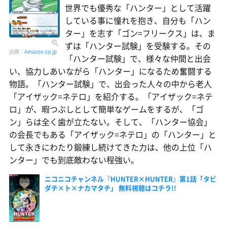
世界でも優秀な「ハンター」として活躍
している事に憧れを抱き、自分も「ハン
ター」を志す「ゴン=フリークス」は、ま
ずは「ハンター試験」を受験する。その
出典：
Amazon.co.jp
「ハンター試験」で、様々な仲間と出会
い、協力しあいながら「ハンター」になるため奮闘する
物語。「ハンター試験」で、出会った人々の中から老人
「アイザック=ネテロ」を紹介する。「アイザック=ネテ
ロ」が、暇つぶしとして簡単なゲームをするが、「ゴ
ン」らは全く歯が立たない。そして、「ハンター協会」
の会長でもある「アイザック=ネテロ」の「ハンター」と
して永きにわたり鍛練し続けてきた力は、他の上位「ハ
ンター」でも到底敵わない程強い。
ニコニコチャンネル『HUNTER×HUNTER』第1話「タビ
ダチ×ト×ナカマタチ」 無料視聴はコチラ!!