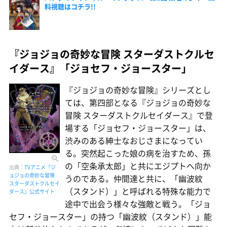
料視聴はコチラ!!
『ジョジョの奇妙な冒険 スターダストクルセ
イダース』「ジョセフ・ジョースター」
『ジョジョの奇妙な冒険』シリーズとし
ては、第四部となる『ジョジョの奇妙な
冒険 スターダストクルセイダース』で登
場する「ジョセフ・ジョースター」は、
渋みのある紳士なおじさまになってい
る。突然起こった娘の病を治すため、孫
の「空条承太郎」と共にエジプトへ向か
出典：
TVアニメ『ジ
ョジョの奇妙な冒険
うのである。仲間達と共に、「幽波紋
スターダストクルセイ
（スタンド）」と呼ばれる特殊な能力で
ダース』公式サイト
途中で出会う様々な強敵と戦う。「ジョ
セフ・ジョースター」の持つ「幽波紋（スタンド）」能