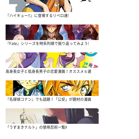
『ハイキュー!!』に登場するリベロ達!
『Fate』シリーズを時系列順で振り返ってみよう!
高身長女子と低身長男子の恋愛漫画！オススメ５選
『名探偵コナン』でも話題！「公安」が題材の漫画
「うずまきナルト」の使用忍術一覧‼