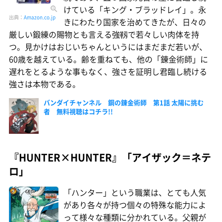
けている「キング・ブラッドレイ」。永
出典：
Amazon.co.jp
きにわたり国家を治めてきたが、日々の
厳しい鍛練の賜物とも言える強靱で若々しい肉体を持
つ。見かけはおじいちゃんというにはまだまだ若いが、
60歳を越えている。齢を重ねても、他の「錬金術師」に
遅れをとるような事もなく、強さを証明し君臨し続ける
強さは本物である。
バンダイチャンネル 鋼の錬金術師 第1話 太陽に挑む
者 無料視聴はコチラ!!
『HUNTER×HUNTER』「アイザック＝ネテ
ロ」
「ハンター」という職業は、とても人気
があり各々が持つ個々の特殊な能力によ
って様々な種類に分かれている。父親が