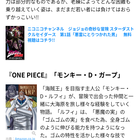
力は部分的なものであるが、老練によってどんな困難も
乗り越えていく姿は、まだまだ若い者には負けてはおら
ずかっこいい!!
ニコニコチャンネル ジョジョの奇妙な冒険 スターダスト
クルセイダース 第1話「悪霊にとりつかれた男」 無料
視聴はコチラ!!
『ONE PIECE』「モンキー・D・ガープ」
「海賊王」を目指す主人公「モンキー・
D・ルフィ」が、冒険で出会った仲間と一
緒に大海原を旅し様々な経験をしていく
物語。「ルフィ」は、「悪魔の実」の
「ゴムゴムの実」を食べた為、全身ゴム
のように伸びる能力を持つようになっ
た。ゴムの特性を活かした様々な技で
出典：
Amazon.co.jp