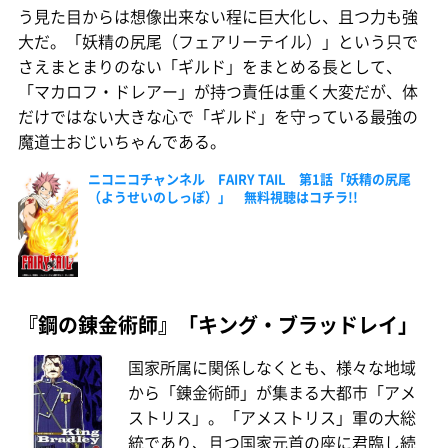
う見た目からは想像出来ない程に巨大化し、且つ力も強
大だ。「妖精の尻尾（フェアリーテイル）」という只で
さえまとまりのない「ギルド」をまとめる長として、
「マカロフ・ドレアー」が持つ責任は重く大変だが、体
だけではない大きな心で「ギルド」を守っている最強の
魔道士おじいちゃんである。
ニコニコチャンネル FAIRY TAIL 第1話「妖精の尻尾
（ようせいのしっぽ）」 無料視聴はコチラ!!
『鋼の錬金術師』「キング・ブラッドレイ」
国家所属に関係しなくとも、様々な地域
から「錬金術師」が集まる大都市「アメ
ストリス」。「アメストリス」軍の大総
統であり、且つ国家元首の座に君臨し続