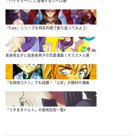
『ハイキュー!!』に登場するリベロ達!
『Fate』シリーズを時系列順で振り返ってみよう!
高身長女子と低身長男子の恋愛漫画！オススメ５選
『名探偵コナン』でも話題！「公安」が題材の漫画
「うずまきナルト」の使用忍術一覧‼