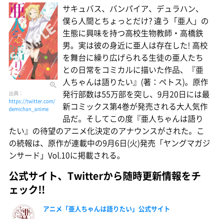
サキュバス、バンパイア、デュラハン、
僕ら人間とちょっとだけ? 違う「亜人」の
生態に興味を持つ高校生物教師・高橋鉄
男。実は彼の身近に亜人は存在した! 高校
を舞台に繰り広げられる生徒の亜人たち
との日常をコミカルに描いた作品、『亜
人ちゃんは語りたい』(著：ペトス)。原作
発行部数は55万部を突し、9月20日には最
出典：
https://twitter.com/
新コミックス第4巻が発売される大人気作
demichan_anime
品だ。そしてこの度『亜人ちゃんは語り
たい』の待望のアニメ化決定のアナウンスがされた。こ
の続報は、原作が連載中の9月6日(火)発売「ヤングマガジ
ンサード」Vol.10に掲載される。
公式サイト、Twitterから随時更新情報をチ
ェック!!
アニメ「亜人ちゃんは語りたい」公式サイト