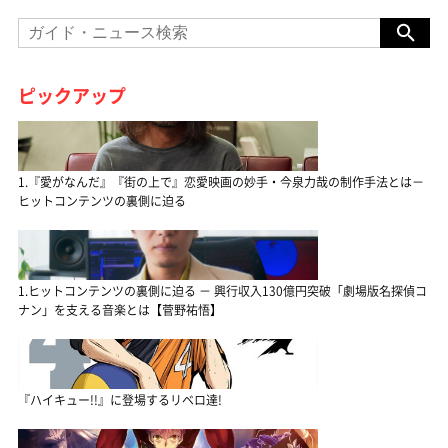
ピックアップ
1.『愛がなんだ』『街の上で』恋愛映画の妙手・今泉力哉の制作手法とは－
ヒットコンテンツの裏側に迫る
1.ヒットコンテンツの裏側に迫る － 興行収入130億円突破「劇場版名探偵コ
ナン」を支える音楽とは【菅野祐悟】
『ハイキュー!!』に登場するリベロ達!