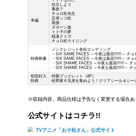
自立しよう
事故？
チョロ松先生
忍者シコ松
本編
面接
ダヨーン族
トト子の夢
銭湯クイズ
チョロ松ライジング
ノンクレジット各松エンディング
・SIX SAME FACES ～今夜は最高!!!!!!～ チョロ松v
特典映像
・SIX SAME FACES ～今夜は最高!!!!!!～ チョロ松v
・SIX SHAME FACES ～今夜も最高!!!!!!～ チョロ松
・SIX SHAME FACES ～今夜も最高!!!!!!～ チョロ松
初回封入
特製ブックレット（8P）
特典
松野家６兄弟を集めよう！クリアシール＆シー
※収録内容、商品仕様は予告なく変更する場合あ
公式サイトはコチラ!!
TVアニメ「おそ松さん」公式サイト