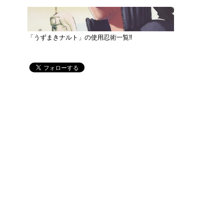
「うずまきナルト」の使用忍術一覧‼