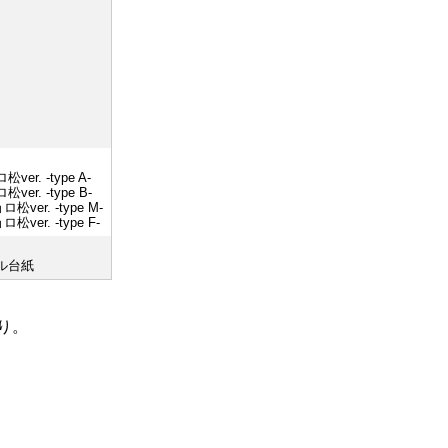
er. -type A-
er. -type B-
ver. -type M-
ver. -type F-
ル台紙
り。