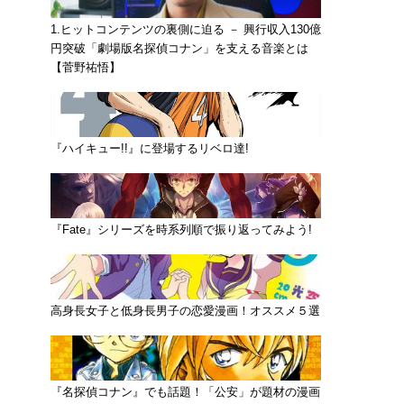
1.ヒットコンテンツの裏側に迫る － 興行収入130億
円突破「劇場版名探偵コナン」を支える音楽とは
【菅野祐悟】
『ハイキュー!!』に登場するリベロ達!
『Fate』シリーズを時系列順で振り返ってみよう!
高身長女子と低身長男子の恋愛漫画！オススメ５選
『名探偵コナン』でも話題！「公安」が題材の漫画