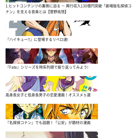
1.ヒットコンテンツの裏側に迫る － 興行収入130億円突破「劇場版名探偵コ
ナン」を支える音楽とは【菅野祐悟】
『ハイキュー!!』に登場するリベロ達!
『Fate』シリーズを時系列順で振り返ってみよう!
高身長女子と低身長男子の恋愛漫画！オススメ５選
『名探偵コナン』でも話題！「公安」が題材の漫画