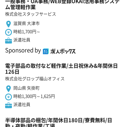
一般事務・OA事務/WEB登録OKAI活用事務システ
ム管理軽作業
株式会社スタッフサービス
滋賀県 大津市
時給1,700円～
派遣社員
Sponsored by
電子部品の取付など軽作業/土日祝休み&年間休日
126日
株式会社グロップ福山オフィス
岡山県 矢掛町
時給1,300円～1,625円
派遣社員
半導体部品の梱包/年間休日180日/寮費無料/日
勤・夜勤/軽作業/工場