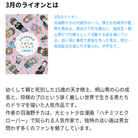
3月のライオンとは
3月のライオン
羽海野チカの代表作の一つ。棋士の先崎学が監
修を務める。東京の下町を舞台に、高校生・桐
山零がプロ棋士として活動する姿を描いてい
る。幼い頃に事故で家族を失った零は、棋士・
幸田柾近の家に引き取られ、中学生で...
幼くして親と死別した15歳の天才棋士、桐山零の心の成
長と、将棋のプロという狭く厳しい世界で生きる男たち
のドラマを描いた人気作品です。
作者の羽海野チカは、大ヒット少女漫画「ハチミツとク
ローバー」で知られる人気作家で、独特の淡い画は男女
問わず多くのファンを魅了しています。