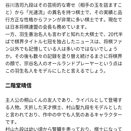
谷川浩司九段はその芸術的な寄せ（相手の玉を詰ますこ
と）から「光速流」の異名を持つ棋士で、その実績と品
行方正な性格からファンが非常に多い棋士です。現在で
は日本将棋連盟の会長も務めています。
一方、羽生善治名人も言わずと知れた大棋士で、20代半
ばで棋界タイトル七冠を独占したニュースは、将棋ファ
ン以外でも記憶している人は多いのではないでしょう
か。その後も数々の記録を塗り替え続けるまさに将棋界
の顔で、宗谷名人のオールランドプレーヤーという点は
この羽生名人をモデルにしたと言えるでしょう。
二階堂晴信
主人公の桐山くんの友人であり、ライバルとして登場す
る人物。夭折した天才棋士、村山聖九段をモデルとした
と言われており、作中の中でも人気のあるキャラクター
です。
村山九段は幼い頃から腎臓を患っており、棋士になって