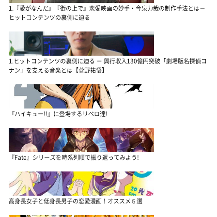
1.『愛がなんだ』『街の上で』恋愛映画の妙手・今泉力哉の制作手法とは－
ヒットコンテンツの裏側に迫る
1.ヒットコンテンツの裏側に迫る － 興行収入130億円突破「劇場版名探偵コ
ナン」を支える音楽とは【菅野祐悟】
『ハイキュー!!』に登場するリベロ達!
『Fate』シリーズを時系列順で振り返ってみよう!
高身長女子と低身長男子の恋愛漫画！オススメ５選