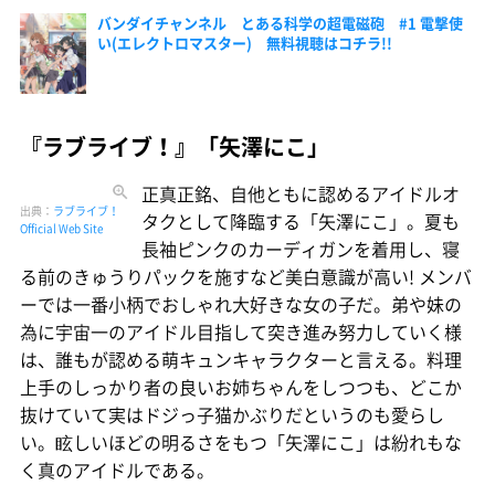
バンダイチャンネル とある科学の超電磁砲 #1 電撃使
い(エレクトロマスター) 無料視聴はコチラ!!
『ラブライブ！』「矢澤にこ」
正真正銘、自他ともに認めるアイドルオ
出典：
ラブライブ！
タクとして降臨する「矢澤にこ」。夏も
Official Web Site
長袖ピンクのカーディガンを着用し、寝
る前のきゅうりパックを施すなど美白意識が高い! メンバ
ーでは一番小柄でおしゃれ大好きな女の子だ。弟や妹の
為に宇宙一のアイドル目指して突き進み努力していく様
は、誰もが認める萌キュンキャラクターと言える。料理
上手のしっかり者の良いお姉ちゃんをしつつも、どこか
抜けていて実はドジっ子猫かぶりだというのも愛らし
い。眩しいほどの明るさをもつ「矢澤にこ」は紛れもな
く真のアイドルである。