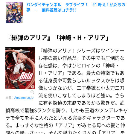
バンダイチャンネル ラブライブ！ #1 叶え！私たちの
夢―― 無料視聴はコチラ!!
『緋弾のアリア』「神崎・H・アリア」
『緋弾のアリア』シリーズはツインテー
ル率の高い作品だ。その中でも圧倒的な
存在感は、やはりヒロインの「神崎・
Ｈ・アリア」である。最大の特徴でもあ
る低身長や可愛らしいルックスからは想
像もつかないが、二丁拳銃と小太刀二刀
流を使いこなしてしまうほど強い。さら
出典：
Amazon.co.jp
に有名探偵の末裔であるから驚きだ。武
偵高校で最強Sランクを誇り、しかも王道のツンデレキャ
ラで全てを手に入れたといえる完璧なキャラクターであ
る。まっすぐな性格の「アリア」がみせる母への愛と仲
間への優しさ……。そんな魅力たくさんの「アリア」を