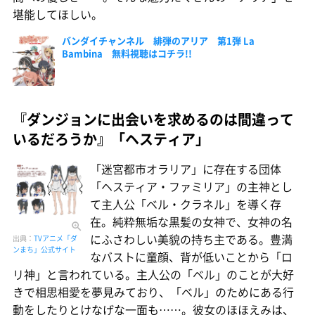
堪能してほしい。
バンダイチャンネル 緋弾のアリア 第1弾 La
Bambina 無料視聴はコチラ!!
『ダンジョンに出会いを求めるのは間違って
いるだろうか』「ヘスティア」
「迷宮都市オラリア」に存在する団体
「ヘスティア・ファミリア」の主神とし
て主人公「ベル・クラネル」を導く存
在。純粋無垢な黒髪の女神で、女神の名
にふさわしい美貌の持ち主である。豊満
出典：
TVアニメ「ダ
ンまち」公式サイト
なバストに童顔、背が低いことから「ロ
リ神」と言われている。主人公の「ベル」のことが大好
きで相思相愛を夢見みており、「ベル」のためにある行
動をしたりとけなげな一面も……。彼女のほほえみは、