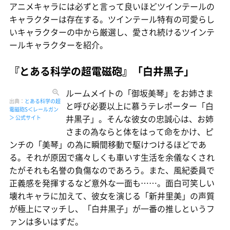
アニメキャラには必ずと言って良いほどツインテールの
キャラクターは存在する。ツインテール特有の可愛らし
いキャラクターの中から厳選し、愛され続けるツインテ
ールキャラクターを紹介。
『とある科学の超電磁砲』「白井黒子」
ルームメイトの「御坂美琴」をお姉さま
出典：
とある科学の超
と呼び必要以上に慕うテレポーター「白
電磁砲S＜レールガン
井黒子」。そんな彼女の忠誠心は、お姉
＞ 公式サイト
さまの為ならと体をはって命をかけ、ピ
ンチの「美琴」の為に瞬間移動で駆けつけるほどであ
る。それが原因で痛々しくも車いす生活を余儀なくされ
たがそれも名誉の負傷なのであろう。また、風紀委員で
正義感を発揮するなど意外な一面も……。面白可笑しい
壊れキャラに加えて、彼女を演じる「新井里美」の声質
が極上にマッチし、「白井黒子」が一番の推しというフ
ァンは多いはずだ。