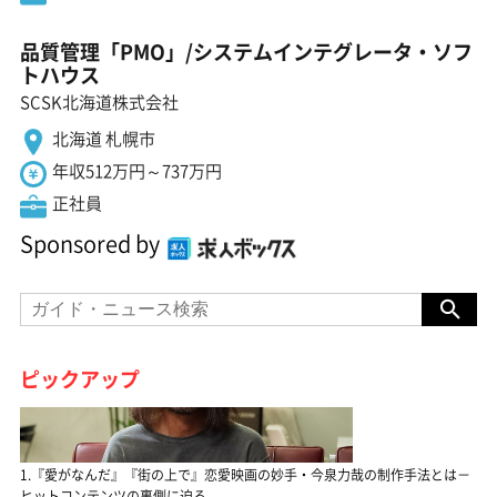
品質管理「PMO」/システムインテグレータ・ソフ
トハウス
SCSK北海道株式会社
北海道 札幌市
年収512万円～737万円
正社員
Sponsored by
ピックアップ
1.『愛がなんだ』『街の上で』恋愛映画の妙手・今泉力哉の制作手法とは－
ヒットコンテンツの裏側に迫る