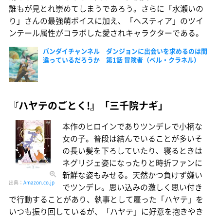
誰もが見とれ崇めてしまうであろう。さらに「水瀬いの
り」さんの最強萌ボイスに加え、「ヘスティア」のツイ
ンテール属性がコラボした愛されキャラクターである。
バンダイチャンネル ダンジョンに出会いを求めるのは間
違っているだろうか 第1話 冒険者（ベル・クラネル）
『ハヤテのごとく!』「三千院ナギ」
本作のヒロインでありツンデレで小柄な
女の子。普段は結んでいることが多いそ
の長い髪を下ろしていたり、寝るときは
ネグリジェ姿になったりと時折ファンに
新鮮な姿もみせる。天然かつ負けず嫌い
出典：
Amazon.co.jp
でツンデレ。思い込みの激しく思い付き
で行動することがあり、執事として雇った「ハヤテ」を
いつも振り回しているが、「ハヤテ」に好意を抱きやき