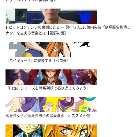
1.ヒットコンテンツの裏側に迫る － 興行収入130億円突破「劇場版名探偵コ
ナン」を支える音楽とは【菅野祐悟】
『ハイキュー!!』に登場するリベロ達!
『Fate』シリーズを時系列順で振り返ってみよう!
高身長女子と低身長男子の恋愛漫画！オススメ５選