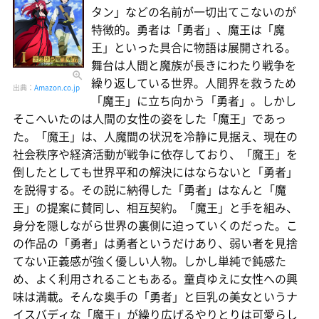
タン」などの名前が一切出てこないのが
特徴的。勇者は「勇者」、魔王は「魔
王」といった具合に物語は展開される。
舞台は人間と魔族が長きにわたり戦争を
繰り返している世界。人間界を救うため
出典：
Amazon.co.jp
「魔王」に立ち向かう「勇者」。しかし
そこへいたのは人間の女性の姿をした「魔王」であっ
た。「魔王」は、人魔間の状況を冷静に見据え、現在の
社会秩序や経済活動が戦争に依存しており、「魔王」を
倒したとしても世界平和の解決にはならないと「勇者」
を説得する。その説に納得した「勇者」はなんと「魔
王」の提案に賛同し、相互契約。「魔王」と手を組み、
身分を隠しながら世界の裏側に迫っていくのだった。こ
の作品の「勇者」は勇者というだけあり、弱い者を見捨
てない正義感が強く優しい人物。しかし単純で鈍感た
め、よく利用されることもある。童貞ゆえに女性への興
味は満載。そんな奥手の「勇者」と巨乳の美女というナ
イスバディな「魔王」が繰り広げるやりとりは可愛らし