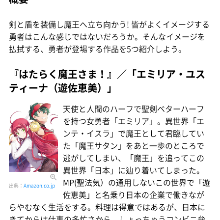
剣と盾を装備し魔王へ立ち向かう! 皆がよくイメージする
勇者はこんな感じではないだろうか。そんなイメージを
払拭する、勇者が登場する作品を5つ紹介しよう。
『はたらく魔王さま！』／「エミリア・ユス
ティーナ（遊佐恵美）」
天使と人間のハーフで聖剣ベターハーフ
を持つ女勇者「エミリア」。異世界「エ
ンテ・イスラ」で魔王として君臨してい
た「魔王サタン」をあと一歩のところで
逃がしてしまい、「魔王」を追ってこの
異世界「日本」に辿り着いてしまった。
MP(聖法気）の通用しないこの世界で「遊
出典：
Amazon.co.jp
佐恵美」と名乗り日本の企業で働きなが
らやむなく生活をする。料理は得意ではあるが、日本に
きてからは仕事の多忙さから、しょっちゅうコンビニ弁