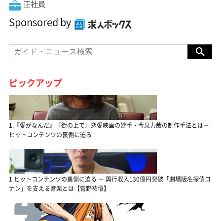
正社員
Sponsored by
ピックアップ
1.『愛がなんだ』『街の上で』恋愛映画の妙手・今泉力哉の制作手法とは－
ヒットコンテンツの裏側に迫る
1.ヒットコンテンツの裏側に迫る － 興行収入130億円突破「劇場版名探偵コ
ナン」を支える音楽とは【菅野祐悟】