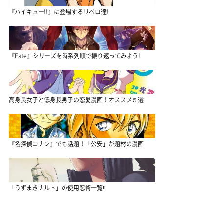
『ハイキュー!!』に登場するリベロ達!
『Fate』シリーズを時系列順で振り返ってみよう!
高身長女子と低身長男子の恋愛漫画！オススメ５選
『名探偵コナン』でも話題！「公安」が題材の漫画
「うずまきナルト」の使用忍術一覧‼