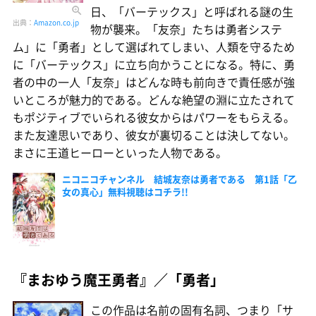
日、「バーテックス」と呼ばれる謎の生
出典：
Amazon.co.jp
物が襲来。「友奈」たちは勇者システ
ム」に「勇者」として選ばれてしまい、人類を守るため
に「バーテックス」に立ち向かうことになる。特に、勇
者の中の一人「友奈」はどんな時も前向きで責任感が強
いところが魅力的である。どんな絶望の淵に立たされて
もポジティブでいられる彼女からはパワーをもらえる。
また友達思いであり、彼女が裏切ることは決してない。
まさに王道ヒーローといった人物である。
ニコニコチャンネル 結城友奈は勇者である 第1話「乙
女の真心」無料視聴はコチラ!!
『まおゆう魔王勇者』／「勇者」
この作品は名前の固有名詞、つまり「サ