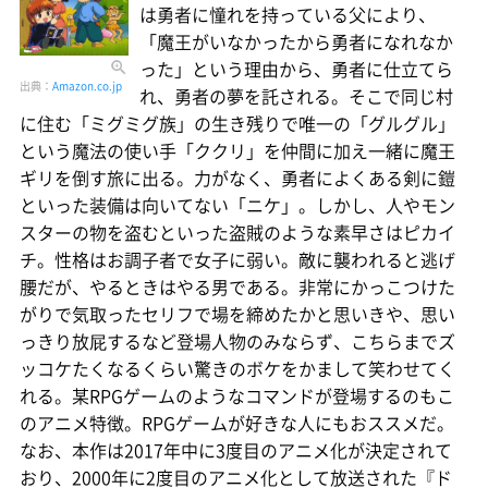
は勇者に憧れを持っている父により、
「魔王がいなかったから勇者になれなか
った」という理由から、勇者に仕立てら
出典：
Amazon.co.jp
れ、勇者の夢を託される。そこで同じ村
に住む「ミグミグ族」の生き残りで唯一の「グルグル」
という魔法の使い手「ククリ」を仲間に加え一緒に魔王
ギリを倒す旅に出る。力がなく、勇者によくある剣に鎧
といった装備は向いてない「ニケ」。しかし、人やモン
スターの物を盗むといった盗賊のような素早さはピカイ
チ。性格はお調子者で女子に弱い。敵に襲われると逃げ
腰だが、やるときはやる男である。非常にかっこつけた
がりで気取ったセリフで場を締めたかと思いきや、思い
っきり放屁するなど登場人物のみならず、こちらまでズ
ッコケたくなるくらい驚きのボケをかまして笑わせてく
れる。某RPGゲームのようなコマンドが登場するのもこ
のアニメ特徴。RPGゲームが好きな人にもおススメだ。
なお、本作は2017年中に3度目のアニメ化が決定されて
おり、2000年に2度目のアニメ化として放送された『ド