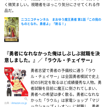
く微笑ましい。視聴者をほっこり気分にさせてくれる作
品だ。
ニコニコチャンネル まおゆう魔王勇者 第1話「この我の
ものとなれ、勇者よ」「断る！」
『勇者になれなかった俺はしぶしぶ就職を決
意しました。』／「ラウル・チェイサー」
勇者志望で勇者の予備校に通う「ラウ
ル・チェイサー」は全国勇者模試で史上
初のS判定を取るほど成績優秀な人物。勇
者試験を目前に魔王に倒されてしまい、
勇者への希望は儚く散る。勇者になれな
かった「ラウル」は家電ショップ「マジ
出典：
Amazon.co.jp
ックショップ・レオン」に就職し、勇者