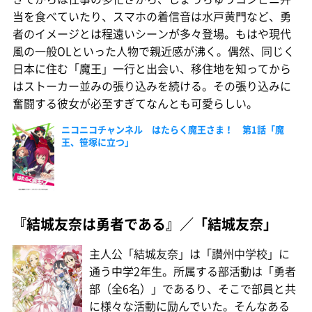
当を食べていたり、スマホの着信音は水戸黄門など、勇
者のイメージとは程遠いシーンが多々登場。もはや現代
風の一般OLといった人物で親近感が沸く。偶然、同じく
日本に住む「魔王」一行と出会い、移住地を知ってから
はストーカー並みの張り込みを続ける。その張り込みに
奮闘する彼女が必至すぎてなんとも可愛らしい。
ニコニコチャンネル はたらく魔王さま！ 第1話「魔
王、笹塚に立つ」
『結城友奈は勇者である』／「結城友奈」
主人公「結城友奈」は「讃州中学校」に
通う中学2年生。所属する部活動は「勇者
部（全6名）」であるり、そこで部員と共
に様々な活動に励んでいた。そんなある