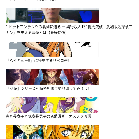
1.ヒットコンテンツの裏側に迫る － 興行収入130億円突破「劇場版名探偵コ
ナン」を支える音楽とは【菅野祐悟】
『ハイキュー!!』に登場するリベロ達!
『Fate』シリーズを時系列順で振り返ってみよう!
高身長女子と低身長男子の恋愛漫画！オススメ５選