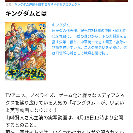
出典：
キングダム連載十周年 実写特別動画プロジェクト
キングダムとは
キングダム
原泰久の代表作。紀元前245年の中国・戦国時
代を舞台に、下僕の身分から天下の大将軍を目
指す少年・信と、中華統一を志す秦王・嬴政の
物語を描いている。二人の出会いを契機に、信
は飛信隊の将として戦場を駆け抜...
TVアニメ、ノベライズ、ゲーム化と様々なメディアミッ
クスを繰り広げている人気の「キングダム」が、いよい
よ実写動画になります！
山崎賢人さん主演の実写動画は、4月18日13時より公開
するとのこと。
現在、同サイトでは、いくつかのカットが公開されてい