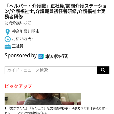
「ヘルパー・介護職」正社員/訪問介護ステーショ
ン/介護福祉士,介護職員初任者研修,介護福祉士実
務者研修
訪問介護いちご
神奈川県 川崎市
月給25万円～
正社員
Sponsored by
ピックアップ
1.『愛がなんだ』『街の上で』恋愛映画の妙手・今泉力哉の制作手法とは－
ヒットコンテンツの裏側に迫る