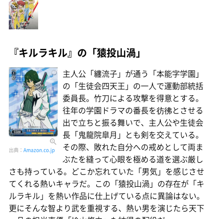
『キルラキル』の「猿投山渦」
主人公「纏流子」が通う「本能字学園」
の「生徒会四天王」の一人で運動部統括
委員長。竹刀による攻撃を得意とする。
往年の学園ドラマの番長を彷彿とさせる
出で立ちと振る舞いで、主人公や生徒会
長「鬼龍院皐月」とも剣を交えている。
その際、敗れた自分への戒めとして両ま
出典：
Amazon.co.jp
ぶたを縫って心眼を極める道を選ぶ厳し
さも持っている。どこか忘れていた「男気」を感じさせ
てくれる熱いキャラだ。この「猿投山渦」の存在が「キ
ルラキル」を熱い作品に仕上げている点に異論はない。
更にそんな智より武を重視する、熱い男を演じたら天下