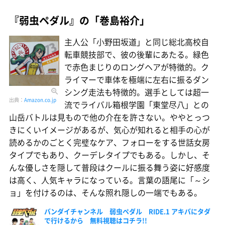
『弱虫ペダル』の「巻島裕介」
主人公「小野田坂道」と同じ総北高校自
転車競技部で、彼の後輩にあたる。緑色
で赤色まじりのロングヘアが特徴的。ク
ライマーで車体を極端に左右に振るダン
シング走法も特徴的。選手としては超一
出典：
Amazon.co.jp
流でライバル箱根学園「東堂尽八」との
山岳バトルは見もので他の介在を許さない。ややとっつ
きにくいイメージがあるが、気心が知れると相手の心が
読めるかのごとく完璧なケア、フォローをする世話女房
タイプでもあり、クーデレタイプでもある。しかし、そ
んな優しさを隠して普段はクールに振る舞う姿に好感度
は高く、人気キャラになっている。言葉の語尾に「～シ
ョ」を付けるのは、そんな照れ隠しの一端でもある。
バンダイチャンネル 弱虫ペダル RIDE.1 アキバにタダ
で行けるから 無料視聴はコチラ!!