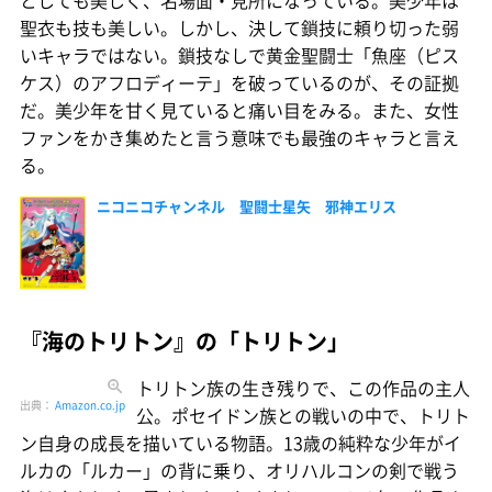
聖衣も技も美しい。しかし、決して鎖技に頼り切った弱
いキャラではない。鎖技なしで黄金聖闘士「魚座（ピス
ケス）のアフロディーテ」を破っているのが、その証拠
だ。美少年を甘く見ていると痛い目をみる。また、女性
ファンをかき集めたと言う意味でも最強のキャラと言え
る。
ニコニコチャンネル 聖闘士星矢 邪神エリス
『海のトリトン』の「トリトン」
トリトン族の生き残りで、この作品の主人
出典：
Amazon.co.jp
公。ポセイドン族との戦いの中で、トリト
ン自身の成長を描いている物語。13歳の純粋な少年がイ
ルカの「ルカー」の背に乗り、オリハルコンの剣で戦う