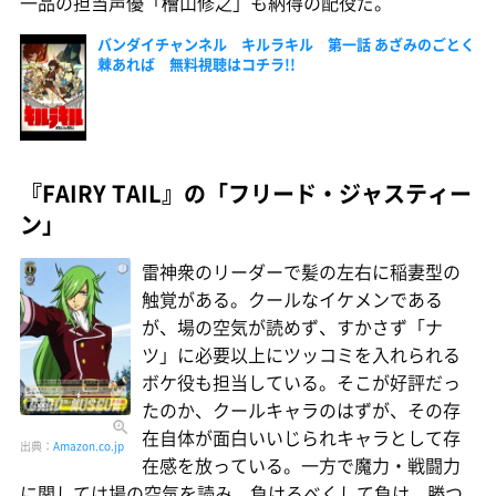
一品の担当声優「檜山修之」も納得の配役だ。
バンダイチャンネル キルラキル 第一話 あざみのごとく
棘あれば 無料視聴はコチラ!!
『FAIRY TAIL』の「フリード・ジャスティー
ン」
雷神衆のリーダーで髪の左右に稲妻型の
触覚がある。クールなイケメンである
が、場の空気が読めず、すかさず「ナ
ツ」に必要以上にツッコミを入れられる
ボケ役も担当している。そこが好評だっ
たのか、クールキャラのはずが、その存
在自体が面白いいじられキャラとして存
出典：
Amazon.co.jp
在感を放っている。一方で魔力・戦闘力
に関しては場の空気を読み、負けるべくして負け、勝つ