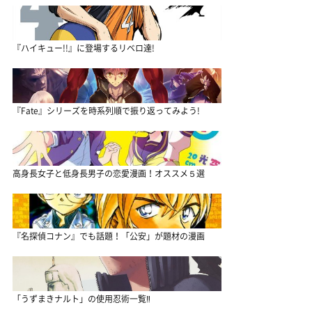
『ハイキュー!!』に登場するリベロ達!
『Fate』シリーズを時系列順で振り返ってみよう!
高身長女子と低身長男子の恋愛漫画！オススメ５選
『名探偵コナン』でも話題！「公安」が題材の漫画
「うずまきナルト」の使用忍術一覧‼