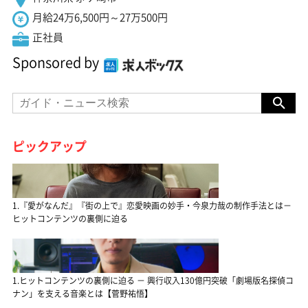
月給24万6,500円～27万500円
正社員
Sponsored by
ピックアップ
1.『愛がなんだ』『街の上で』恋愛映画の妙手・今泉力哉の制作手法とは－
ヒットコンテンツの裏側に迫る
1.ヒットコンテンツの裏側に迫る － 興行収入130億円突破「劇場版名探偵コ
ナン」を支える音楽とは【菅野祐悟】