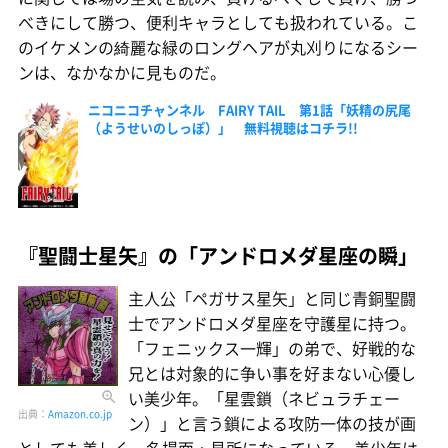
べきにして勝つ、便利キャラとしても扱われている。こ
のイケメンの綺麗な緑のロングヘアが丸刈りになるシー
ンは、なかなかに見ものだ。
ニコニコチャンネル FAIRY TAIL 第1話「妖精の尻尾
（ようせいのしっぽ）」 無料視聴はコチラ!!
『聖闘士星矢』の「アンドロメダ星座の瞬」
主人公「ペガサス星矢」と同じ青銅聖闘
士でアンドロメダ星座を守護星に持つ。
「フェニックス一輝」の弟で、好戦的な
兄とは対象的に争い事を好まない心優し
い美少年。「星雲鎖（ネビュラチェー
出典：
Amazon.co.jp
ン）」と言う鎖による攻防一体の技が画
としても美しく、名場面・見所になっている。美少年は