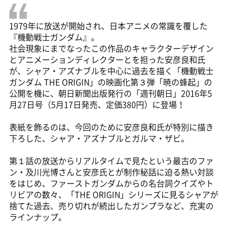
1979年に放送が開始され、日本アニメの常識を覆した
『機動戦士ガンダム』。
社会現象にまでなったこの作品のキャラクターデザイン
とアニメーションディレクターとを担った安彦良和氏
が、シャア・アズナブルを中心に過去を描く「機動戦士
ガンダム THE ORIGIN」の映画化第３弾「暁の蜂起」の
公開を機に、朝日新聞出版発行の「週刊朝日」2016年5
月27日号（5月17日発売、定価380円）に登場！
表紙を飾るのは、今回のために安彦良和氏が特別に描き
下ろした、シャア・アズナブルとガルマ・ザビ。
第１話の放送からリアルタイムで見たという最古のファ
ン・及川光博さんと安彦氏とが制作秘話に迫る熱い対談
をはじめ、ファーストガンダムからの名台詞クイズやト
リビアの数々、「THE ORIGIN」シリーズに見るシャアが
捨てた過去、売り切れが続出したガンプラなど、充実の
ラインナップ。