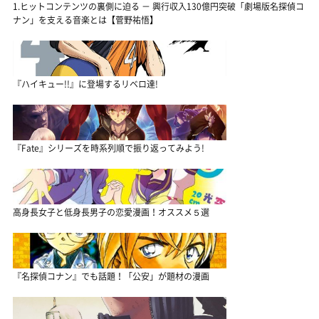
1.ヒットコンテンツの裏側に迫る － 興行収入130億円突破「劇場版名探偵コ
ナン」を支える音楽とは【菅野祐悟】
『ハイキュー!!』に登場するリベロ達!
『Fate』シリーズを時系列順で振り返ってみよう!
高身長女子と低身長男子の恋愛漫画！オススメ５選
『名探偵コナン』でも話題！「公安」が題材の漫画