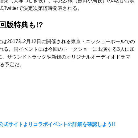
瑠菜（犬塚つむぎ役）、早見沙織（飯田小鳥役）の3名が出演
witterで決定次第随時発表される。
初回版特典も!?
は2017年2月12日に開催される東京・ニッショーホールでの
れる。同イベントには今回のトークショーに出演する3人に加
他に、サウンドトラックや新録のオリジナルオーディオドラマ
れる予定だ。
公式サイトよりコラボイベントの詳細を確認しよう!!