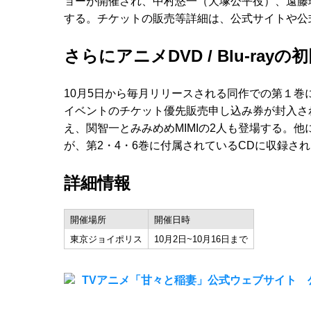
ョーが開催され、中村悠一（犬塚公平役）、遠藤
する。チケットの販売等詳細は、公式サイトや公式T
さらにアニメDVD / Blu-rayの
10月5日から毎月リリースされる同作での第１巻に
イベントのチケット優先販売申し込み券が封入さ
え、関智一とみみめめMIMIの2人も登場する。
が、第2・4・6巻に付属されているCDに収録さ
詳細情報
開催場所
開催日時
東京ジョイポリス
10月2日~10月16日まで
TVアニメ「甘々と稲妻」公式ウェブサイト 