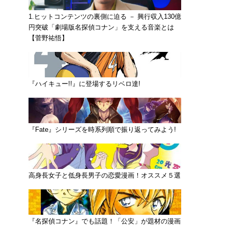
1.ヒットコンテンツの裏側に迫る － 興行収入130億
円突破「劇場版名探偵コナン」を支える音楽とは
【菅野祐悟】
『ハイキュー!!』に登場するリベロ達!
『Fate』シリーズを時系列順で振り返ってみよう!
高身長女子と低身長男子の恋愛漫画！オススメ５選
『名探偵コナン』でも話題！「公安」が題材の漫画