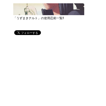
「うずまきナルト」の使用忍術一覧‼