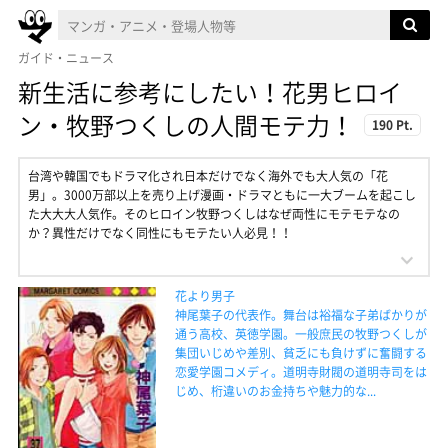
ガイド・ニュース
新生活に参考にしたい！花男ヒロイ
ン・牧野つくしの人間モテ力！
190 Pt.
台湾や韓国でもドラマ化され日本だけでなく海外でも大人気の「花
男」。3000万部以上を売り上げ漫画・ドラマともに一大ブームを起こし
た大大大人気作。そのヒロイン牧野つくしはなぜ両性にモテモテなの
か？異性だけでなく同性にもモテたい人必見！！
花より男子
神尾葉子の代表作。舞台は裕福な子弟ばかりが
通う高校、英徳学園。一般庶民の牧野つくしが
集団いじめや差別、貧乏にも負けずに奮闘する
恋愛学園コメディ。道明寺財閥の道明寺司をは
じめ、桁違いのお金持ちや魅力的な...