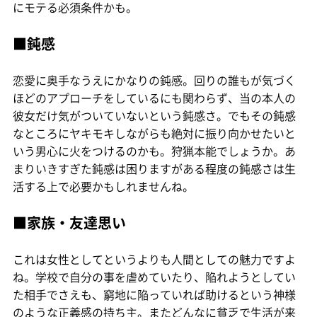
にモテる必須条件かも。
■鈍感
恋愛に奥手なうえにかなりの鈍感。回りの誰もが気づく
ほどのアプローチをしているにも関わらず、当の本人の
彼女だけ気がついていないという鈍感さ。でもその鈍感
なところにヤキモキしながらも絶対に振り向かせたいと
いう男心に火をつけるのかも。狩猟本能でしょうか。あ
まりいきすぎた鈍感は困りますがある程度の鈍感さは生
活する上で必要かもしれませんね。
■家族・友達思い
これは女性としてというよりも人間としての魅力ですよ
ね。学校で自分の事を虐めていたり、陥れようとしてい
た相手でさえも、窮地に陥っていれば助けるという神様
のような正義感の持ち主。またどんなに貧乏で生活が来