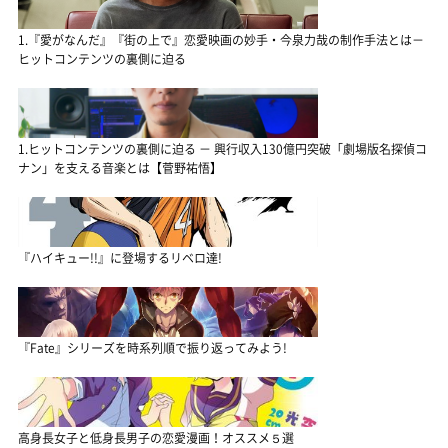
1.『愛がなんだ』『街の上で』恋愛映画の妙手・今泉力哉の制作手法とは－
ヒットコンテンツの裏側に迫る
1.ヒットコンテンツの裏側に迫る － 興行収入130億円突破「劇場版名探偵コ
ナン」を支える音楽とは【菅野祐悟】
『ハイキュー!!』に登場するリベロ達!
『Fate』シリーズを時系列順で振り返ってみよう!
高身長女子と低身長男子の恋愛漫画！オススメ５選