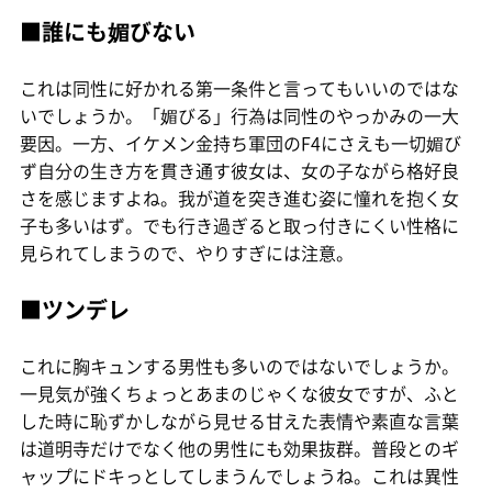
■誰にも媚びない
これは同性に好かれる第一条件と言ってもいいのではな
いでしょうか。「媚びる」行為は同性のやっかみの一大
要因。一方、イケメン金持ち軍団のF4にさえも一切媚び
ず自分の生き方を貫き通す彼女は、女の子ながら格好良
さを感じますよね。我が道を突き進む姿に憧れを抱く女
子も多いはず。でも行き過ぎると取っ付きにくい性格に
見られてしまうので、やりすぎには注意。
■ツンデレ
これに胸キュンする男性も多いのではないでしょうか。
一見気が強くちょっとあまのじゃくな彼女ですが、ふと
した時に恥ずかしながら見せる甘えた表情や素直な言葉
は道明寺だけでなく他の男性にも効果抜群。普段とのギ
ャップにドキっとしてしまうんでしょうね。これは異性