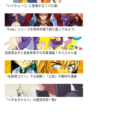
『ハイキュー!!』に登場するリベロ達!
『Fate』シリーズを時系列順で振り返ってみよう!
高身長女子と低身長男子の恋愛漫画！オススメ５選
『名探偵コナン』でも話題！「公安」が題材の漫画
「うずまきナルト」の使用忍術一覧‼