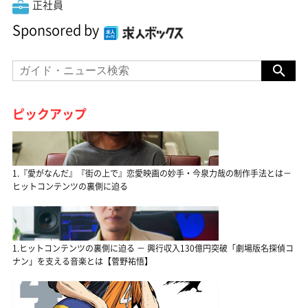
正社員
Sponsored by
ピックアップ
1.『愛がなんだ』『街の上で』恋愛映画の妙手・今泉力哉の制作手法とは－
ヒットコンテンツの裏側に迫る
1.ヒットコンテンツの裏側に迫る － 興行収入130億円突破「劇場版名探偵コ
ナン」を支える音楽とは【菅野祐悟】