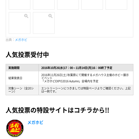
出典：
メガホビ
人気投票受付中
実施期間
2016年10月26(水)17：00～11月14日(月)16：00終了予定
2016年11月26日(土) 秋葉原にて開催するメガハウス主催のホビー展示
結果発表日
イベント
「メガホビEXPO2016 Autumn」会場内を予定
対象シーン（全20シ
エントリーシーンにつきましては特設ページよりご確認ください。上記
ーン）
は一例です。
人気投票の特設サイトはコチラから!!
メガホビ