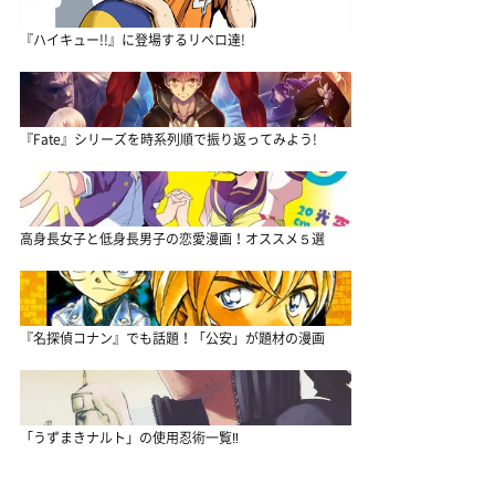
『ハイキュー!!』に登場するリベロ達!
『Fate』シリーズを時系列順で振り返ってみよう!
高身長女子と低身長男子の恋愛漫画！オススメ５選
『名探偵コナン』でも話題！「公安」が題材の漫画
「うずまきナルト」の使用忍術一覧‼