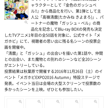
ャラクターとして『金色のガッシュベ
ル!!』から商品化を行い、第1弾として主
人公「高嶺清麿(たかみね きよまろ)」、パ
ートナーの魔物「ガッシュ・ベル」の商
品化を記念してBlu-ray BOXの発売も決定
したTVアニメ1年目の全50話を対象に、公式サイト「メ
ガホビ」にて、視聴者の思い出に残る名シーンの投票企
画を開催中。
「清麿」と「ガッシュ」の出会いを描いた第1話や、仲間
との出会い、また魔物との別れのシーンなど全20シーン
がエントリーしている。
投票結果は秋葉原で開催する2016年11月26日（土）のイ
ベント「メガホビEXPO2016 Autumn」特設ステージで
発表。イベント当日は会場の大型スクリーンで投票数の
多かったシーンを上映。ぜひとも参加したい。