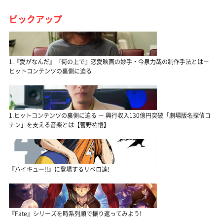
ピックアップ
1.『愛がなんだ』『街の上で』恋愛映画の妙手・今泉力哉の制作手法とは－
ヒットコンテンツの裏側に迫る
1.ヒットコンテンツの裏側に迫る － 興行収入130億円突破「劇場版名探偵コ
ナン」を支える音楽とは【菅野祐悟】
『ハイキュー!!』に登場するリベロ達!
『Fate』シリーズを時系列順で振り返ってみよう!