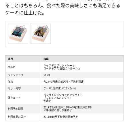
ることはもちろん、食べた際の美味しさにも満足できる
ケーキに仕上げた。
項目
内容
キャラデコプリントケーキ
商品名
コードギアス 反逆のルルーシュ
ラインナップ
全3種
価格
各2,970円(税込)(送料・手数料別途)
セット内容
ケーキ1個(約11×15×5cm)
バンダイ公式ショッピングサイト
販売ルート
「プレミアムバンダイ」
他未定
2017年9月7日(木)13時～9月21日(木)23時
初回予約期間
※準備数に達し次第終了
初回商品お届け
2017年10月下旬発送開始予定