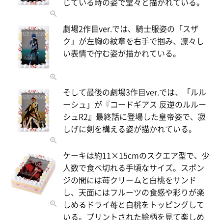
じている時の姿で堂々と描かれている。
劇場2作目ver.では、騎士服姿の「スザ
ク」が左胸の紋章を右手で掴み、凛々し
い表情で佇む姿が描かれている。
そして最後の劇場3作目ver.では、「ルル
ーシュ」が『コードギアス 反逆のルルー
シュR2』最終話に登場した皇帝姿で、寂
しげに剣を構える姿が描かれている。
ケーキは約11×15cmのスクエア型で、少
人数で食べ切れる手頃なサイズ。スポン
ジの間には苺クリームと白桃をサンド
し、天面にはフルーツの食感や彩りが楽
しめるドライ苺と白桃をトッピングして
いる。プリントされた絵柄を見て楽しめ