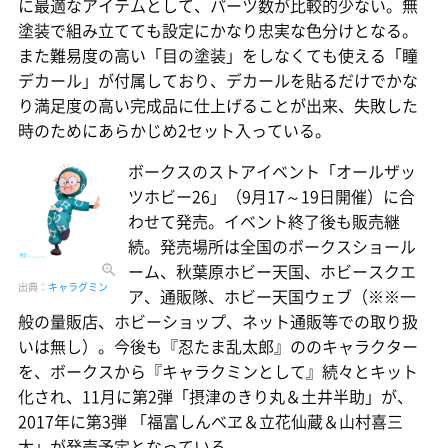
に最適なアイテムとして、パーツ数が比較的少ない。無
塗装で組み立てても設定にかなり忠実な色分けとなる。
また難易度の高い「目の塗装」をしなくても使える「瞳
デカール」が付属しており、デカールを貼るだけでかな
り満足度の高い完成品に仕上げることが出来、失敗した
時のためにあらかじめ2セット入っている。
ボークスのストアイベント「オールザッ
ツホビー26」（9月17～19日開催）に合
わせて発売。イベント終了後も販売継
続。発売場所は全国のボークスショール
ーム、秋葉原ホビー天国、ホビースクエ
出典：
キャラグミン
ア、通販隊、ホビー天国ウェブ（※※一
般の量販店、ホビーショップ、ネット通販等での取り扱
いは無し）。今後も『忍たま乱太郎』ののキャラクター
を、ボークスから『キャラクミンとして』続々とキット
化され、11月に第2弾「摂津のきり丸＆土井半助」が、
2017年に第3弾 「福富しんべヱ＆立花仙蔵＆山村喜三
太」が発売予定となっている。