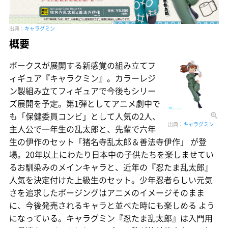
出典：
キャラグミン
概要
ボークスが展開する新感覚の組み立てフ
ィギュア『キャラクミン』。カラーレジ
ン製組み立てフィギュアで今後もシリー
ズ展開を予定。第1弾としてアニメ劇中で
も「保健委員コンビ」として人気の2人、
出典：
キャラグミン
主人公で一年生の乱太郎と、先輩で六年
生の伊作のセット「猪名寺乱太郎＆善法寺伊作」 が登
場。20年以上にわたり日本中の子供たちを楽しませてい
るお馴染みのメインキャラと、近年の『忍たま乱太郎』
人気を決定付けた上級生のセット。少年忍者らしい元気
さを追求したポージングはアニメのイメージそのまま
に、今後発売されるキャラと並べた時にも楽しめる よう
になっている。キャラグミン『忍たま乱太郎』は入門用