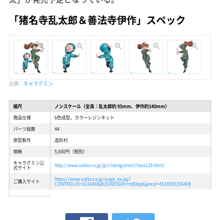
「猪名寺乱太郎＆善法寺伊作」スペック
出典：
キャラグミン
縮尺
ノンスケール（全高：乱太郎約 95mm、伊作約140mm）
商品仕様
6色成型、カラーレジンキット
パーツ総数
44
原型製作
造形村
価格
5,500円（税別）
キャラグミン公
http://www.volks.co.jp/jp/charagumin/chara120.html/
式サイト
https://www.volks.co.jp/page_ex.jsp?
ご購入サイト
CONTROLID=SC0040&BUSINESSID=InitDisp&jancd=4518992226408