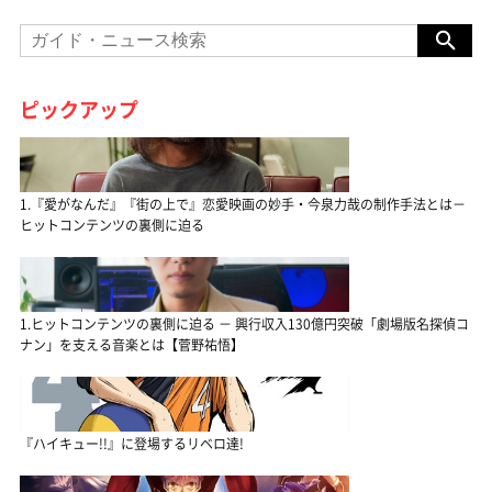
ピックアップ
1.『愛がなんだ』『街の上で』恋愛映画の妙手・今泉力哉の制作手法とは－
ヒットコンテンツの裏側に迫る
1.ヒットコンテンツの裏側に迫る － 興行収入130億円突破「劇場版名探偵コ
ナン」を支える音楽とは【菅野祐悟】
『ハイキュー!!』に登場するリベロ達!