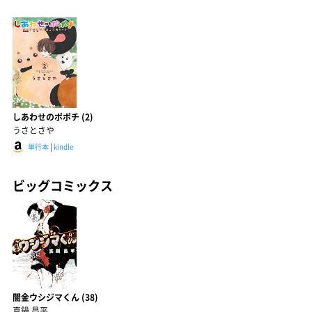
しあわせのポポチ (2)
うさとさや
単行本
|
kindle
ビッグコミックス
闇金ウシジマくん (38)
真鍋 昌平