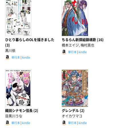
ひとり暮らしのOLを描きました
ちるらん新撰組鎮魂歌 (16)
(3)
橋本エイジ, 梅村真也
黒川依
単行本
|
kindle
単行本
|
kindle
織田シナモン信長 (2)
グレンデル (2)
目黒川うな
オイカワマコ
単行本
|
kindle
単行本
|
kindle