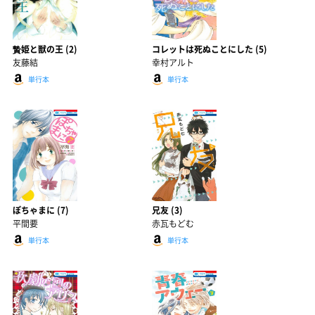
贄姫と獣の王 (2)
コレットは死ぬことにした (5)
友藤結
幸村アルト
単行本
単行本
ぽちゃまに (7)
兄友 (3)
平間要
赤瓦もどむ
単行本
単行本