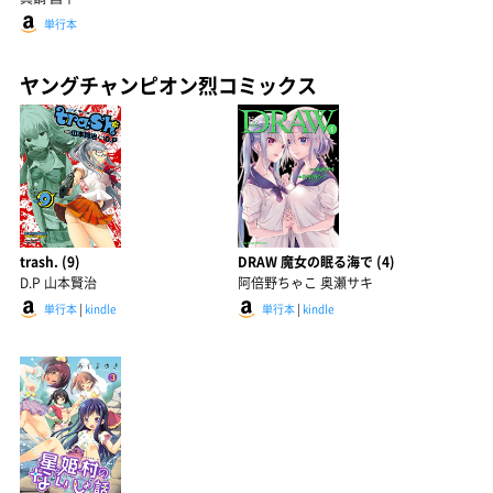
単行本
ヤングチャンピオン烈コミックス
trash. (9)
DRAW 魔女の眠る海で (4)
D.P 山本賢治
阿倍野ちゃこ 奥瀬サキ
単行本
|
kindle
単行本
|
kindle