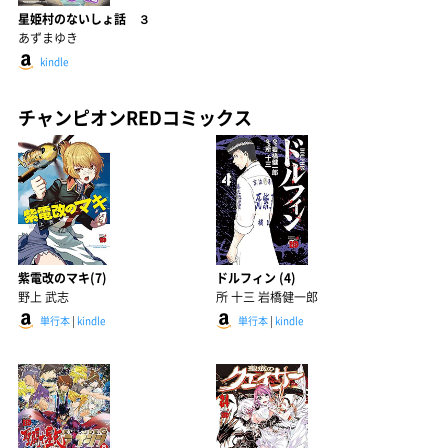
星姫村のないしょ話 ３
あずまゆき
kindle
チャンピオンREDコミックス
紫電改のマキ(7)
ドルフィン (4)
野上 武志
所 十三 岩橋健一郎
単行本
|
kindle
単行本
|
kindle