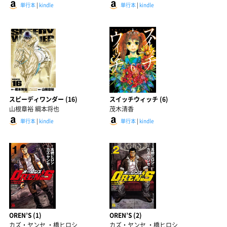
単行本
|
kindle
単行本
|
kindle
スピーディワンダー (16)
スイッチウィッチ (6)
山根章裕 綱本将也
茂木清香
単行本
|
kindle
単行本
|
kindle
OREN’S (1)
OREN’S (2)
カズ・ヤンセ ・橋ヒロシ
カズ・ヤンセ ・橋ヒロシ