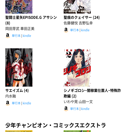
聖闘士星矢EPISODE.G アサシン
聖痕のクェイサー (24)
(8)
佐藤健悦 吉野弘幸
岡田芽武 車田正美
単行本
|
kindle
単行本
|
kindle
サエイズム (4)
シノギゴロシ~闇稼業仕置人~特殊詐
内水融
欺編 (2)
いわや晃 山田一文
単行本
|
kindle
単行本
|
kindle
少年チャンピオン・コミックスエクストラ