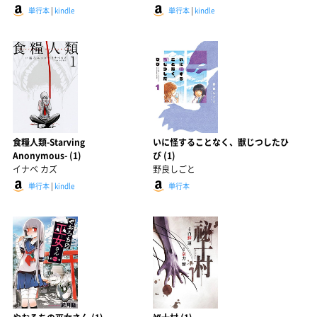
単行本
|
kindle
単行本
|
kindle
食糧人類-Starving
いに怪することなく、獣じつしたひ
Anonymous- (1)
び (1)
イナベ カズ
野良しごと
単行本
|
kindle
単行本