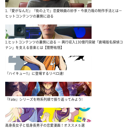
1.『愛がなんだ』『街の上で』恋愛映画の妙手・今泉力哉の制作手法とは－
ヒットコンテンツの裏側に迫る
1.ヒットコンテンツの裏側に迫る － 興行収入130億円突破「劇場版名探偵コ
ナン」を支える音楽とは【菅野祐悟】
『ハイキュー!!』に登場するリベロ達!
『Fate』シリーズを時系列順で振り返ってみよう!
高身長女子と低身長男子の恋愛漫画！オススメ５選