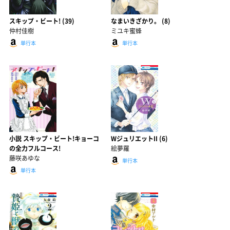
スキップ・ビート! (39)
なまいきざかり。 (8)
仲村佳樹
ミユキ蜜蜂
単行本
単行本
小説 スキップ・ビート!キョーコ
WジュリエットII (6)
の全力フルコース!
絵夢羅
藤咲あゆな
単行本
単行本