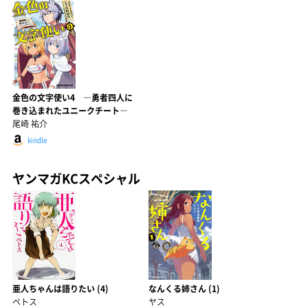
金色の文字使い4 ―勇者四人に
巻き込まれたユニークチート―
尾崎 祐介
kindle
ヤンマガKCスペシャル
亜人ちゃんは語りたい (4)
なんくる姉さん (1)
ペトス
ヤス