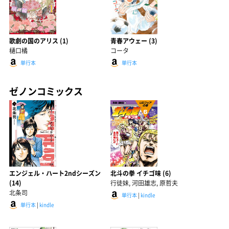
歌劇の国のアリス (1)
青春アウェー (3)
樋口橘
コータ
単行本
単行本
ゼノンコミックス
エンジェル・ハート2ndシーズン
北斗の拳 イチゴ味 (6)
(14)
行徒妹, 河田雄志, 原哲夫
北条司
単行本
|
kindle
単行本
|
kindle