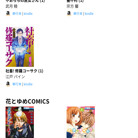
やおろちの巫女さん (1)
祕十村 (1)
武月 睦
宗方 馨
単行本
|
kindle
単行本
|
kindle
社畜! 修羅コーサク (1)
江戸 パイン
単行本
|
kindle
花とゆめCOMICS