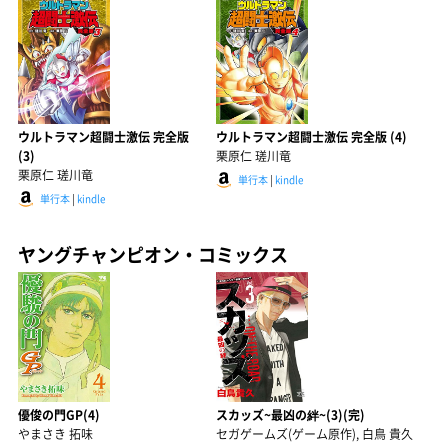
ウルトラマン超闘士激伝 完全版
ウルトラマン超闘士激伝 完全版 (4)
(3)
栗原仁 瑳川竜
栗原仁 瑳川竜
単行本
|
kindle
単行本
|
kindle
ヤングチャンピオン・コミックス
優俊の門GP(4)
スカッズ~最凶の絆~(3)(完)
やまさき 拓味
セガゲームズ(ゲーム原作), 白鳥 貴久