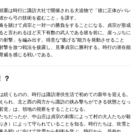
頼重は時行に諏訪大社で開催される犬追物で「彼に正体がバレ
彼から弓の技術を盗むこと」を課す。
略を賭けて貞宗と一対一の勝負をすることになる。貞宗が形成
ると言われるほど天下有数の武人である彼を前に、崖っぷちに
の射撃」を編み出す。得意な“逃げる”能力を発動させること
射撃を放つ戦法を披露し、見事貞宗に勝利する。時行の潜在能
脅威を感じる戦いである。
！？
は続くものの、時行は諏訪潜伏生活で初めての新年を迎える。
えられ、北と西の両方から諏訪の挟み撃ちができる状態となっ
若党」は、領地の視察をすることになる。
たちだったが、中山庄は貞宗の刺客によって村の大人たちが殺
ぶき）によって守られていることを知る。時行たちは、吹雪と
来る戦いに向けて吹雪から剣術を学ぶ。時行から、並外れ