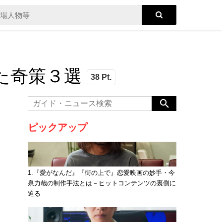
た奇策３選
38 Pt.
ピックアップ
1.『愛がなんだ』『街の上で』恋愛映画の妙手・今
泉力哉の制作手法とは－ヒットコンテンツの裏側に
迫る