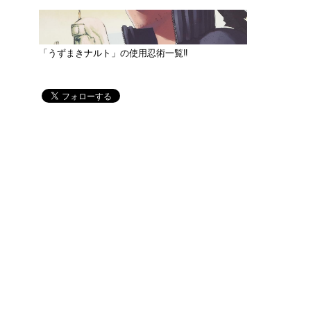
「うずまきナルト」の使用忍術一覧‼