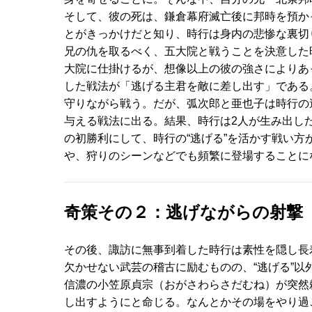
そして、彼の死は、鎌倉幕府滅亡後に邦時を預か
とがきっかけだと知り、時行は身内の悲惨な裏切
兄の仇を取るべく、五大院と戦うことを決意した
大院に仕掛けるが、想像以上の彼の強さによりあ
した戦法が「逃げる主君を敵に差し出す」である
守りながら戦う。だが、弧次郎と亜也子は時行の
与える戦法に出る。結果、時行は2人が生み出し
の初勝利にして、時行の“逃げる”を活かす戦い
や、狩りのシーンなどでも頻繁に登場することに
奇策その２：逃げながらの射撃
その後、諏訪に無事到着した時行は素性を隠し長
欠かせない武芸の稽古に励むものの、“逃げる”
信濃の小笠原貞宗（おがさわらさだむね）が突然
し出すようにと命じる。なんとかその場をやり過