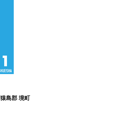
/猿島郡 境町