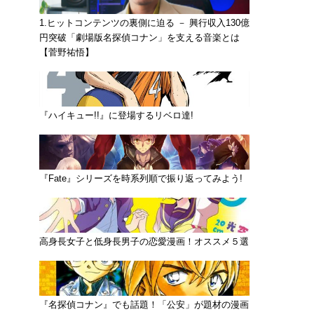
1.ヒットコンテンツの裏側に迫る － 興行収入130億
円突破「劇場版名探偵コナン」を支える音楽とは
【菅野祐悟】
『ハイキュー!!』に登場するリベロ達!
『Fate』シリーズを時系列順で振り返ってみよう!
高身長女子と低身長男子の恋愛漫画！オススメ５選
『名探偵コナン』でも話題！「公安」が題材の漫画