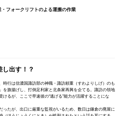
作業・フォークリフトのよる運搬の作業
差し出す！？
、時行は信濃国諏訪部の神職・諏訪頼重（すわよりしげ）のも
」を旗揚げし、打倒足利家と北条家再興を企てる。諏訪の領地
受けるが、ここで早速彼の“逃げる”能力が活躍することにな
だったが、出口に厳重な監視がいるため、数日は鎌倉の廃屋に
時（ほうじょうくにとき）が処刑されたという話を耳にする。