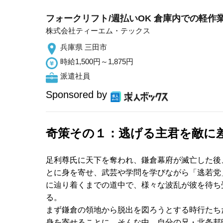
フォークリフト/週払いOK 倉庫内での軽
株式会社ティーエム・テックス
兵庫県 三田市
時給1,500円～1,875円
派遣社員
Sponsored by
奇策その１：逃げる主君を敵に
足利尊氏に天下を奪われ、鎌倉幕府が滅亡した後
とに身を寄せ、武芸や学問を学びながら「逃若党
に辿り着くまでの道中で、様々な波乱が彼を待ち
る。
まず鎌倉の領地から脱出を図ろうとする時行たち
身を寄せることに。そんな中、自分の兄・北条邦