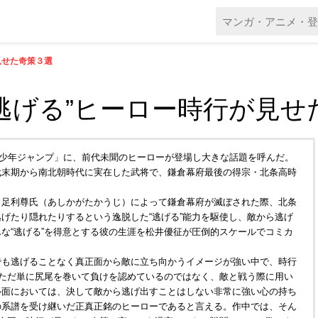
見せた奇策３選
逃げる”ヒーロー時行が見せ
週刊少年ジャンプ」に、前代未聞のヒーローが登場し大きな話題を呼んだ。
代末期から南北朝時代に実在した武将で、鎌倉幕府最後の得宗・北条高時
。足利尊氏（あしかがたかうじ）によって鎌倉幕府が滅ぼされた際、北条
げたり隠れたりするという逸脱した“逃げる”能力を駆使し、敵から逃げ
な“逃げる”を得意とする彼の生涯を松井優征が圧倒的スケールでコミカ
でも逃げることなく真正面から敵に立ち向かうイメージが強い中で、時行
、ただ単に尻尾を巻いて負けを認めているのではなく、敵と戦う際に用い
ル面においては、決して敵から逃げ出すことはしない非常に強い心の持ち
の系譜を受け継いだ正真正銘のヒーローであると言える。作中では、そん