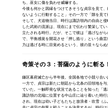
ち、巫女に傷を負わせ威嚇する。
今後も何かと因縁をつけてきそうな貞宗を見て、
ないように行動すること」その一方で「隙を見て
そして、犬追物当日、時行は諏訪領内の自由と侵
した武術の流派は、現在にまで伝わり繁栄してい
立たされる時行。だが、そこで彼は「逃げながら
で、平衡感覚を開花させ「押し捻り」という曲芸
力は逃げる時に目覚めるという、彼の並々ならぬ
奇策その３：菩薩のように斬る
鎌区幕府滅亡から半年後。全国各地で小競り合い
一方で、貞宗は新たに朝廷から北条の旧領地を与
ていた。一触即発な状況であることを知った「逃
諏訪領の北端に位置する中山庄に辿り着いた時行
され、現在は幼い子どもたちと放浪者・吹雪（ふ
共に貞宗の刺客と戦うことを決意するが、時行は