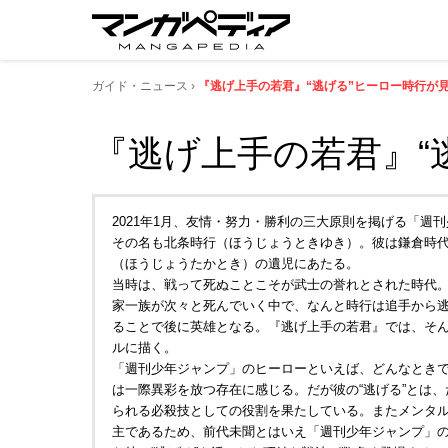
ガイド・ニュース
『逃げ上手の若君』“逃げる”ヒーロー時行が
『逃げ上手の若君』“
2021年1月、友情・努力・勝利の三大原則を掲げる「
その名も北条時行（ほうじょうときゆき）。彼は鎌倉時
（ほうじょうたかとき）の遺児にあたる。
当時は、戦って死ぬことこそが武士の誉れとされた時代
家一族が次々と死んでいく中で、なんと時行は追手から逃
ることで後に英雄となる。『逃げ上手の若君』では、そん
ルに描く。
「週刊少年ジャンプ」のヒーローといえば、どんなとき
は一際異彩を放つ存在に感じる。だが彼の“逃げる”とは
られる必殺技としての役割を果たしている。またメンタ
主であるため、前代未聞とはいえ「週刊少年ジャンプ」