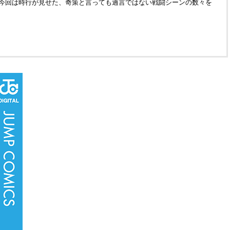
。今回は時行が見せた、奇策と言っても過言ではない戦闘シーンの数々を