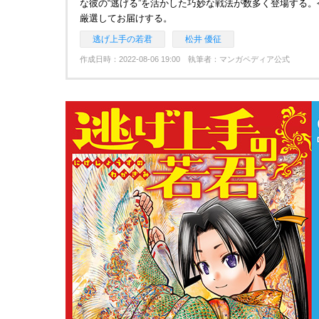
な彼の“逃げる”を活かした巧妙な戦法が数多く登場する
厳選してお届けする。
逃げ上手の若君
松井 優征
作成日時：2022-08-06 19:00 執筆者：マンガペディア公式