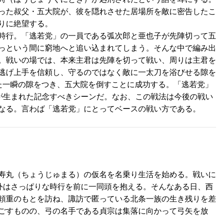
った叔父・五大院が、彼を隠れさせた居場所を敵に密告したこ
りに絶望する。
時行。「逃若党」の一員である弧次郎と亜也子が先陣切って五
っという間に窮地へと追い込まれてしまう。そんな中で編み出
。戦いの場では、本来主君は先陣を切って戦い、周りは主君を
逃げ上手を信頼し、守るのではなく敵に一太刀を浴びせる隙を
た一瞬の隙をつき、五大院を倒すことに成功する。「逃若党」
方が生まれた記念すべきシーンだ。なお、この戦法は今後の戦い
なる。言わば「逃若党」にとってベースの戦い方である。
寿丸（ちょうじゅまる）の仮名を名乗り生活を始める。戦いに
以外はさっぱりな時行を前に一同頭を抱える。そんなある日、西
頼重のもとを訪ね、諏訪で匿っている北条一族の生き残りを差
ごすものの、弓の名手である貞宗は集落に向かって弓矢を放