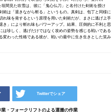
心を垣間見た吹雪は、彼に「鬼心仏刀」と名付けた剣術を授け
剣術は「退きながら斬る」というもの。真剣は、包丁と同様に
切れ味を発するという原理を用いた剣術だが、まさに逃げ上手
退き」により斬れ味もパワーアップ。結果、圧倒的に不利と思
には珍しく、逃げだけではなく攻めの姿勢を感じる戦いである
る変わった性格である彼が、戦いの最中に生き生きとした笑み
ア
Twitterでシェア
軽作業・フォークリフトのよる運搬の作業