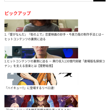
ピックアップ
1.『愛がなんだ』『街の上で』恋愛映画の妙手・今泉力哉の制作手法とは－
ヒットコンテンツの裏側に迫る
1.ヒットコンテンツの裏側に迫る － 興行収入130億円突破「劇場版名探偵コ
ナン」を支える音楽とは【菅野祐悟】
『ハイキュー!!』に登場するリベロ達!
『Fate』シリーズを時系列順で振り返ってみよう!