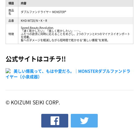
項目
内容
商品
ダブルファンドライヤー MONSTER®
名
品番
KHD-W720/N・K・R
Speed,Beauty,Revolution.
「速く乾かしたい」「美しく乾かしたい」……。
特徴
ふたつの欲求に同時に応えることをめざし、2つのファンと4つのマイナスイオンポート
を搭載。
髪へのダメージを軽減しながら短時間で乾かせる“美しい爆風”を実現。
公式サイトはコチラ!!
美しい爆風って、もはや愛だろ。｜MONSTERダブルファンドラ
イヤー（小泉成器）
© KOIZUMI SEIKI CORP.