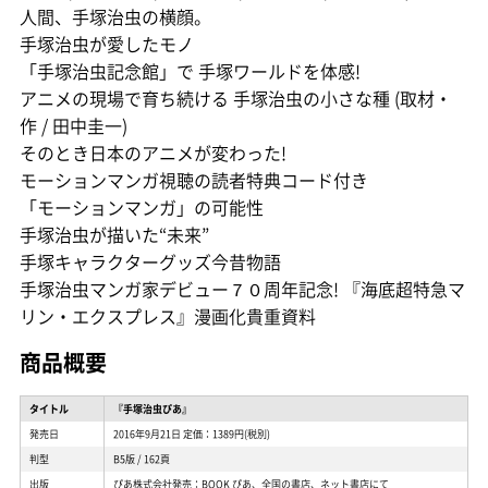
人間、手塚治虫の横顔。
手塚治虫が愛したモノ
「手塚治虫記念館」で 手塚ワールドを体感!
アニメの現場で育ち続ける 手塚治虫の小さな種 (取材・
作 / 田中圭一)
そのとき日本のアニメが変わった!
モーションマンガ視聴の読者特典コード付き
「モーションマンガ」の可能性
手塚治虫が描いた“未来”
手塚キャラクターグッズ今昔物語
手塚治虫マンガ家デビュー７０周年記念! 『海底超特急マ
リン・エクスプレス』漫画化貴重資料
商品概要
タイトル
『手塚治虫ぴあ』
発売日
2016年9月21日 定価：1389円(税別)
判型
B5版 / 162頁
出版
ぴあ株式会社発売：BOOK ぴあ、全国の書店、ネット書店にて