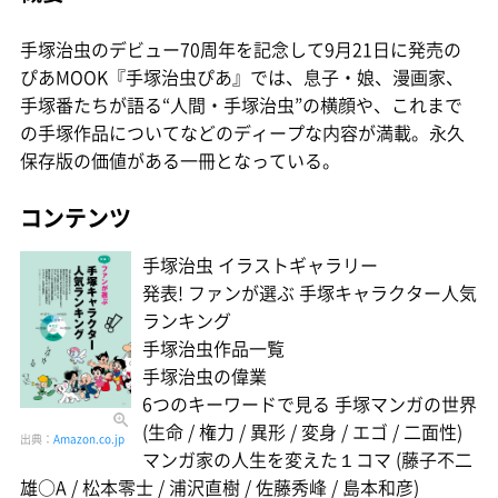
手塚治虫のデビュー70周年を記念して9月21日に発売の
ぴあMOOK『手塚治虫ぴあ』では、息子・娘、漫画家、
手塚番たちが語る“人間・手塚治虫”の横顔や、これまで
の手塚作品についてなどのディープな内容が満載。永久
保存版の価値がある一冊となっている。
コンテンツ
手塚治虫 イラストギャラリー
発表! ファンが選ぶ 手塚キャラクター人気
ランキング
手塚治虫作品一覧
手塚治虫の偉業
6つのキーワードで見る 手塚マンガの世界
(生命 / 権力 / 異形 / 変身 / エゴ / 二面性)
出典：
Amazon.co.jp
マンガ家の人生を変えた１コマ (藤子不二
雄○A / 松本零士 / 浦沢直樹 / 佐藤秀峰 / 島本和彦)