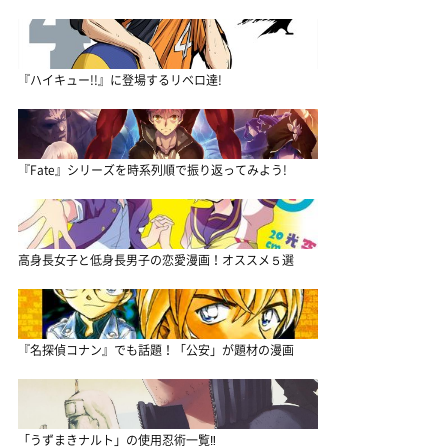
『ハイキュー!!』に登場するリベロ達!
『Fate』シリーズを時系列順で振り返ってみよう!
高身長女子と低身長男子の恋愛漫画！オススメ５選
『名探偵コナン』でも話題！「公安」が題材の漫画
「うずまきナルト」の使用忍術一覧‼