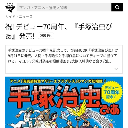
ガイド・ニュース
祝! デビュー70周年、『手塚治虫ぴ
あ』発売!
255 Pt.
手塚治虫のデビュー70周年を記念して、ぴあMOOK『手塚治虫ぴあ』が
9月21日に発売。人間・手塚治虫と手塚作品についてディープに掘り下
げる。マコルミ兄妹対談＆初掲載漫画＆2大購入特典など盛り沢山。