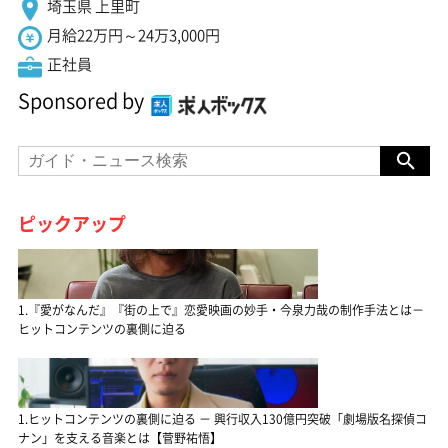
埼玉県 上里町
月給22万円～24万3,000円
正社員
Sponsored by
ピックアップ
1.『愛がなんだ』『街の上で』恋愛映画の妙手・今泉力哉の制作手法とは－
ヒットコンテンツの裏側に迫る
1.ヒットコンテンツの裏側に迫る － 興行収入130億円突破「劇場版名探偵コ
ナン」を支える音楽とは【菅野祐悟】