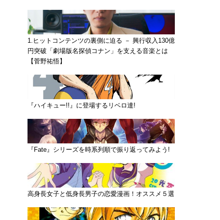
1.ヒットコンテンツの裏側に迫る － 興行収入130億
円突破「劇場版名探偵コナン」を支える音楽とは
【菅野祐悟】
『ハイキュー!!』に登場するリベロ達!
『Fate』シリーズを時系列順で振り返ってみよう!
高身長女子と低身長男子の恋愛漫画！オススメ５選