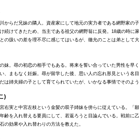
)
川からだ兄妹の隣人。資産家にして地元の実力者である網野家の
け続けてきたため、当主である祖父の網野翁に反発。18歳の時に
との扱いの差を理不尽に感じてはいるが、徹允のことは弟として
の妹。尋の初恋の相手でもある。将来を誓い合っていた男性を早
い、まもなく妊娠。尋が留学した後、思い人の忘れ形見という名
だは姉夫婦の子として育てられていたが、いかなる事情でそのよ
こ)
宮右実と中宮左枝という金髪の双子姉妹を傍らに従えている。「
年齢を入れ替える要員にして、若返ろうと目論んでいる。戦前に
石の効果や入れ替わりの方法を教えた。
)