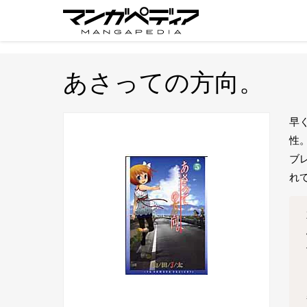
あさっての方向。
早
性
ブレ
れ