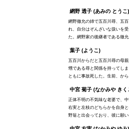
網野 透子
(あみの とうこ
網野徹允の姉で五百川尋、五百
れ、自分はぞんざいな扱いを受
た。網野家の後継者である徹允
葉子
(ようこ)
五百川からだと五百川尋の母親
甥である尋と関係を持ってしま
ともに事故死した。生前、から
中宮 菊子
(なかみや きく
正体不明の不気味な老婆で、中
右実と左枝のどちらかを自身と
野翁と出会っており、彼に願い
中宮 右実
(なかみや ゆみ