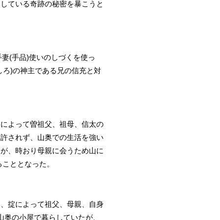
こしている奇跡の秘密を暴こうと
妻(手品)使いのしづくを使っ
しろ)の神主である兄の信充と対
掟によって曽祖父、祖母、信太の
を許されず、山奥での生活を強い
たが、時おり母親に会うため山に
ることとなった。
め、掟によって祖父、母親、自身
山奥の小屋で暮らしていたが、