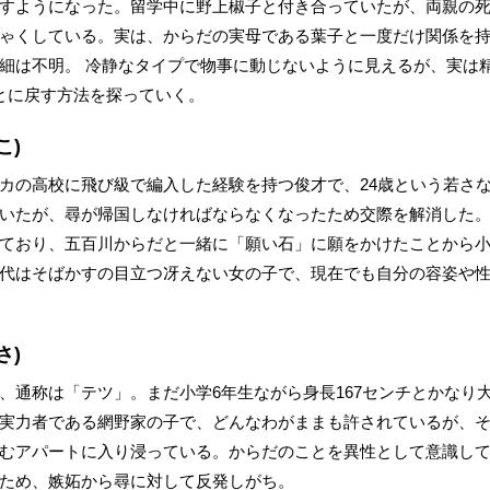
すようになった。留学中に野上椒子と付き合っていたが、両親の
ゃくしている。実は、からだの実母である葉子と一度だけ関係を
細は不明。 冷静なタイプで物事に動じないように見えるが、実は
とに戻す方法を探っていく。
こ)
カの高校に飛び級で編入した経験を持つ俊才で、24歳という若さ
いたが、尋が帰国しなければならなくなったため交際を解消した
ており、五百川からだと一緒に「願い石」に願をかけたことから小
代はそばかすの目立つ冴えない女の子で、現在でも自分の容姿や
さ)
、通称は「テツ」。まだ小学6年生ながら身長167センチとかなり
実力者である網野家の子で、どんなわがままも許されているが、
むアパートに入り浸っている。からだのことを異性として意識し
ため、嫉妬から尋に対して反発しがち。