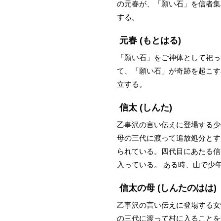
の元春が、「願い石」を信者集
する。
元春
(もとはる)
「願い石」をご神体として祀っ
て、「願い石」が奇跡を起こす
立する。
信太
(しんた)
乙事沢の言い伝えに登場する少
母の三代に渡って追放処分とす
られている。四代目にあたる信
入っている。 ある時、山で少
信太の母
(しんたのはは)
乙事沢の言い伝えに登場する女
の三代に渡って村に入ることを