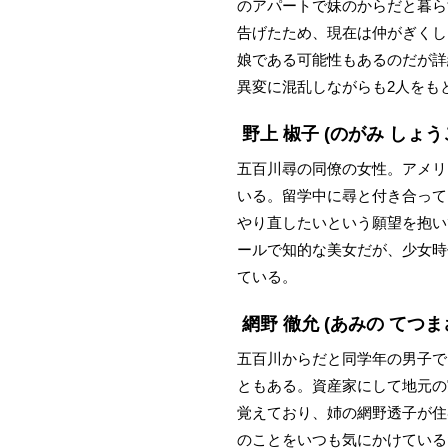
のアパートで妹のからだと暮ら
告げたため、現在は仲がぎくし
娘である可能性もあるのだが詳
異変に混乱しながらも2人をも
野上 椒子
(のがみ しょう
五百川尋の同僚の女性。アメリ
いる。留学中に尋と付き合って
やり直したいという願望を抱い
ールで知的な美女だが、少女時
ている。
網野 徹允
(あみの てつま
五百川からだと同学年の男子で
ともある。資産家にして地元の
覚えており、姉の網野透子が住
のことをいつも気にかけている