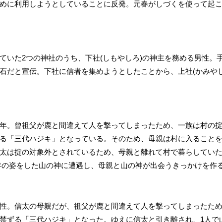
めに利用しようとしていることに反発。元春がしづくを使って起
ていた2つの神社のうち、下社(しもやしろ)の神主を務める男性。手
石だと宣伝。下社に信者を集めようとしたことから、上社(かみや
年。曾祖父が鹿と間違えて人を撃ってしまったため、一族は村の
る「三代ハジキ」となっている。そのため、母親は村に入ること
太は掟の対象外とされているため、母親と離れて村で暮らしてい
年の姿をした山の神に遭遇し、母親と山の神が出会うきっかけを作
性。信太の母親だが、祖父が鹿と間違えて人を撃ってしまったた
禁ずる「三代ハジキ」となった。ゆえに信太と引き離され、1人で