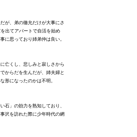
子だが、弟の徹允だけが大事にさ
家を出てアパートで自活を始め
大事に思っており姉弟仲は良い。
くに亡くし、悲しみと寂しさから
目でからだを生んだが、姉夫婦と
うな形になったのかは不明。
願い石」の効力を熟知しており、
乙事沢を訪れた際に少年時代の網