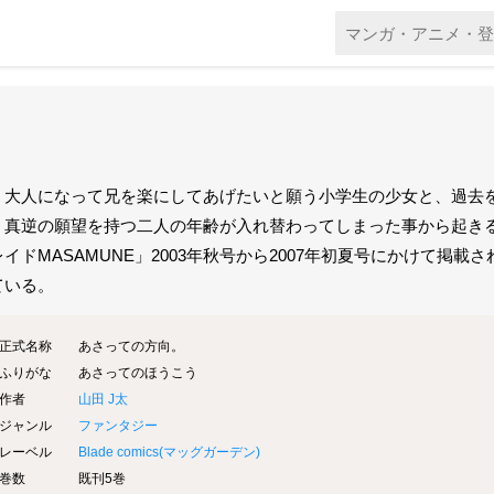
く大人になって兄を楽にしてあげたいと願う小学生の少女と、過去を
。真逆の願望を持つ二人の年齢が入れ替わってしまった事から起き
イドMASAMUNE」2003年秋号から2007年初夏号にかけて掲載さ
ている。
正式名称
あさっての方向。
ふりがな
あさってのほうこう
作者
山田 J太
ジャンル
ファンタジー
レーベル
Blade comics(
マッグガーデン
)
巻数
既刊5巻