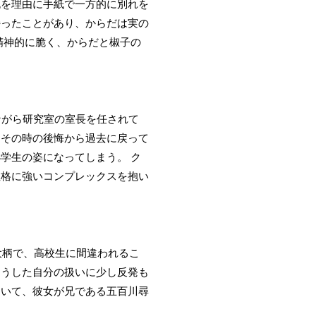
死を理由に手紙で一方的に別れを
持ったことがあり、からだは実の
精神的に脆く、からだと椒子の
ながら研究室の室長を任されて
。その時の後悔から過去に戻って
学生の姿になってしまう。 ク
性格に強いコンプレックスを抱い
大柄で、高校生に間違われるこ
そうした自分の扱いに少し反発も
ていて、彼女が兄である五百川尋