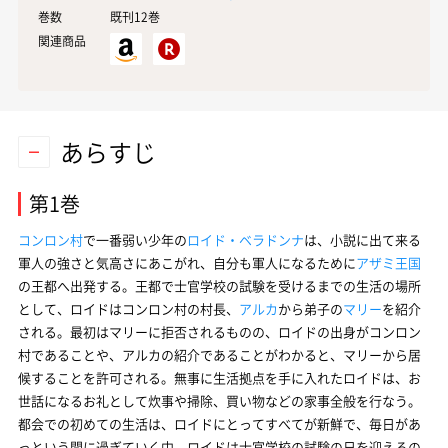
巻数
既刊12巻
関連商品
あらすじ
第1巻
コンロン村
で一番弱い少年の
ロイド・ベラドンナ
は、小説に出て来る
軍人の強さと気高さにあこがれ、自分も軍人になるために
アザミ王国
の王都へ出発する。王都で士官学校の試験を受けるまでの生活の場所
として、ロイドはコンロン村の村長、
アルカ
から弟子の
マリー
を紹介
される。最初はマリーに拒否されるものの、ロイドの出身がコンロン
村であることや、アルカの紹介であることがわかると、マリーから居
候することを許可される。無事に生活拠点を手に入れたロイドは、お
世話になるお礼として炊事や掃除、買い物などの家事全般を行なう。
都会での初めての生活は、ロイドにとってすべてが新鮮で、毎日があ
っという間に過ぎていく中、ロイドは士官学校の試験の日を迎えるの