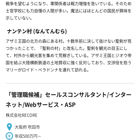
戦争を望むようになり、軍関係者は戦力増強を急いでいる。そのため
士官学校にも力自慢の人間が多い。魔法にはほとんどの国民が興味を
示していない。
ナンテン村
(なんてんむら)
アザミ王国の北方の森にある村。十数年前に決して抜けない聖剣が見
つかったことで、「聖剣の村」と改名した。聖剣を観光の目玉にし
て、村外から観光客を集めて荒稼ぎしている。アザミ王国とジオウ帝
国を結ぶ大陸横断鉄道の土地買収に強く反対しており、交渉役を担う
マリーがロイド・ベラドンナを連れて訪れる。
「管理職候補」セールスコンサルタント/インター
ネット/Webサービス・ASP
株式会社RECORE
大阪府 吹田市
年収500万円～