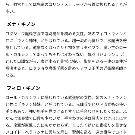
ら、教官としては先輩のコリン・ステラーゼから雑に扱われることが
多い。
メナ・キノン
ロクジョウ魔術学園で臨時講師を務める女性。妹のフィロ・キノンと
共に「キノン姉妹」と呼ばれている。超一流の元傭兵で、水魔法を得
意としている。遠慮なくはっきりと物を言うタイプで、雇い主のロー
ル・カルシフェであってもそれは変わらない。飄々（ひょうひょう）
とした口調ながら、素が出ると非常に怖い。聖剣を巡る一連の事件が
解決すると、ロクジョウ魔術学園を辞めてアザミ王国の近衛魔術師と
なる。
フィロ・キノン
ロール・カルシフェに雇われている武道家の女性。姉のメナ・キノン
と共に「キノン姉妹」と呼ばれている。元傭兵でピリド流武術の使い
手でもあり、強い相手を見つけるとすぐに手合わせをしたくなる。ふ
だんは無表情で口数も少ないが、手合わせの時は闘志をむき出しにす
る。攻撃が直撃したにもかかわらず、まったく効いた素振りを見せな
いロイド・ベラドンナに興味を示し、聖剣を巡る一連の事件でロイド