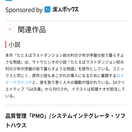
Sponsored by
関連作品
小説
本作『
たとえばラストダンジョン前の村の少年が序盤の街で暮らすよ
うな物語
』は、サトウとシオの小説『
たとえばラストダンジョン前の
村の少年が序盤の街で暮らすような物語
』を原作としている。コミッ
クスと同じく、原作小説もあこがれの軍人になるために奮闘する
ロイ
ド・ベラドンナ
と、彼を取り巻く人々の騒動が描かれている。SAクリ
エイティブ「GA文庫」から刊行され、イラストは和狸ナオが担当して
いる。
品質管理「PMO」/システムインテグレータ・ソフ
トハウス