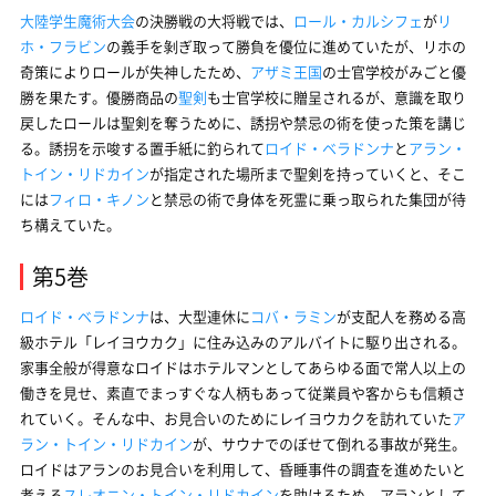
大陸学生魔術大会
の決勝戦の大将戦では、
ロール・カルシフェ
が
リ
ホ・フラビン
の義手を剝ぎ取って勝負を優位に進めていたが、リホの
奇策によりロールが失神したため、
アザミ王国
の士官学校がみごと優
勝を果たす。優勝商品の
聖剣
も士官学校に贈呈されるが、意識を取り
戻したロールは聖剣を奪うために、誘拐や禁忌の術を使った策を講じ
る。誘拐を示唆する置手紙に釣られて
ロイド・ベラドンナ
と
アラン・
トイン・リドカイン
が指定された場所まで聖剣を持っていくと、そこ
には
フィロ・キノン
と禁忌の術で身体を死霊に乗っ取られた集団が待
ち構えていた。
第5巻
ロイド・ベラドンナ
は、大型連休に
コバ・ラミン
が支配人を務める高
級ホテル「レイヨウカク」に住み込みのアルバイトに駆り出される。
家事全般が得意なロイドはホテルマンとしてあらゆる面で常人以上の
働きを見せ、素直でまっすぐな人柄もあって従業員や客からも信頼さ
れていく。そんな中、お見合いのためにレイヨウカクを訪れていた
ア
ラン・トイン・リドカイン
が、サウナでのぼせて倒れる事故が発生。
ロイドはアランのお見合いを利用して、昏睡事件の調査を進めたいと
考える
スレオニン・トイン・リドカイン
を助けるため、アランとして