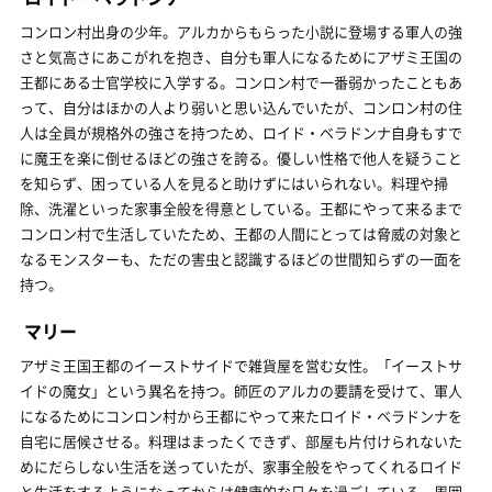
コンロン村出身の少年。アルカからもらった小説に登場する軍人の強
さと気高さにあこがれを抱き、自分も軍人になるためにアザミ王国の
王都にある士官学校に入学する。コンロン村で一番弱かったこともあ
って、自分はほかの人より弱いと思い込んでいたが、コンロン村の住
人は全員が規格外の強さを持つため、ロイド・ベラドンナ自身もすで
に魔王を楽に倒せるほどの強さを誇る。優しい性格で他人を疑うこと
を知らず、困っている人を見ると助けずにはいられない。料理や掃
除、洗濯といった家事全般を得意としている。王都にやって来るまで
コンロン村で生活していたため、王都の人間にとっては脅威の対象と
なるモンスターも、ただの害虫と認識するほどの世間知らずの一面を
持つ。
マリー
アザミ王国王都のイーストサイドで雑貨屋を営む女性。「イーストサ
イドの魔女」という異名を持つ。師匠のアルカの要請を受けて、軍人
になるためにコンロン村から王都にやって来たロイド・ベラドンナを
自宅に居候させる。料理はまったくできず、部屋も片付けられないた
めにだらしない生活を送っていたが、家事全般をやってくれるロイド
と生活をするようになってからは健康的な日々を過ごしている。周囲