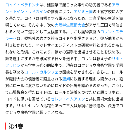
ロイド・ベラドンナ
は、建国祭で起こった事件の功労者である
アラ
ン・トイン・リドカイン
の推薦により、
アザミ王国
の士官学校に入学
を果たす。ロイドは目標とする軍人になるため、士官学校の生活を満
喫していた。そんな中、次の
大陸学生魔術大会
がアザミ王国で開催さ
れると聞いて選手として立候補する。しかし魔術教官の
コリン・ステ
ラーゼ
は、規格外の強さを誇るロイドを出場させると、彼が他国から
引き抜かれたり、マッドサイエンティストの研究材料とされるかもし
れないと危惧。これにより、ほかの選手を出場させることを決める。
誰を選手にするかを思案する日々を送る中、コリンは教え子の
リホ・
フラビン
から学生時代の同級生で、現在はロクジョウ魔術学園で学園
長を務める
ロール・カルシフェ
の因縁を聞かされる。さらに、ロール
が魔術大会の優勝者に贈呈される
聖剣
に執着する理由も聞かされ、絶
対にロールに渡さないためにロイドの出場を認めるのだった。こうし
て出場機会を得たロイドは、ロールと決着をつけたいと願うリホと、
ロイドに思いを寄せている
セレン・ヘムアエン
と共に魔術大会に出場
する。リホとセレンの活躍もあって三人は順調に勝ち進み、決勝でロ
クジョウ魔術学園と戦うことなる。
第4巻