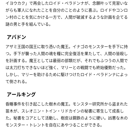
イヨウカク」で再会したロイド・ベラドンナが、念願叶って見習いな
がらも軍人になれたことを自分のことのように喜ぶ。ロイドやコンロ
ン村のことを気にかける一方で、人間が破滅するような計画を企てる
謎の男と手を組んでいる。
アバドン
アザミ王国の国王に取り憑いた魔王。イナゴのモンスターを手下に持
つ。手下が襲った人間の魂を糧に完全復活を果たして、人間の皆殺し
を計画する。魔王としては最弱の部類だが、それでもふつうの人間で
は太刀打ちできないほど強く、マリーとの戦闘でも終始優勢だった。
しかし、マリーを助けるために駆けつけたロイド・ベラドンナによっ
て倒される。
アールキング
昏睡事件を引き起こした樹木の魔王。モンスター研究所から盗まれた
苗木が、スレオニン・トイン・リドカインの秘書に寄生して成長し
た。秘書をコアとして活動し、樹皮は鋼鉄のように硬い。凶悪な木の
モンスター・トレントを自在にあやつることができる。