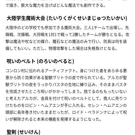
で描き、膨大な魔力を注げばどんな魔法でも創作できる。
大陸学生魔術大会
(たいりくがくせいまじゅつたいかい)
大陸中のどの学校でも参加できる魔術大会。三人1チームで出場し、先
鋒戦、次鋒戦、大将戦を1対1で戦って2勝したチームが勝ちとなる。攻
撃は魔法や杖などの媒介、魔石などの魔法のみで行い、防具は何を装
備してもいい。ただし、物理攻撃をした場合は失格負けとなる。
呪いのベルト
(のろいのべると)
コンロン村に伝われるアーティファクト。身につけた者をあらゆる悪
意から防ぐ効果がある聖獣ヴリトラの皮で作られている。アルカが聖
獣ヴリトラの皮をうっかりパスタの生地に練り込み、そのままパスタ
を完成させたところ呪いがかかってしまう。捨てるのももったいない
と考えたアルカが、金具を付けて呪いのベルトとして、商人に売りつ
けたものをロビン・ヘムアエンが手に入れる。セレン・ヘムアエンの
頭部に長年巻き付いたままだったが、ロイド・ベラドンナによって呪
いが解除されると本来の機能を発揮するようになった。
聖剣
(せいけん)