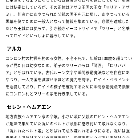
には秘密にしているが、その正体はアザミ王国の王女「マリア・アザ
ミ」。何者かにあやつられた父親の国王を元に戻し、あやつっている
黒幕を倒すために一般人となって情報を集めている。悲願を達成した
あとも王城には戻らず、引き続きイーストサイドで「マリー」と名乗
ってロイドといっしょに暮らしている。
アルカ
コンロン村の村長を務める女性。不老不死で、年齢は100歳を超えてい
るが見た目は幼女なため、弟子のマリーからは「師匠」「ロリババ
ア」と呼ばれている。古代ルーン文字や瞬間移動魔法などを自在にあ
やつり、一人で国を滅ぼせるほどの魔力を誇る。ロイド・ベラドンナ
を溺愛しており、ロイドの様子を確認するために瞬間移動魔法で頻繁
にコンロン村とマリーの家を行き来している。
セレン・ヘムアエン
地方貴族ヘムアエン家の令嬢。小さい頃に父親のロビン・ヘムアエン
が趣味で集めていた呪いのベルトが頭部に巻き付いて取れなくなり、
「呪われたベルト姫」と呼ばれて忌み嫌われるようになる。呪いは強
き者の力で解けるという言葉を信じ、鍛錬を重ねたが呪いを解けなか