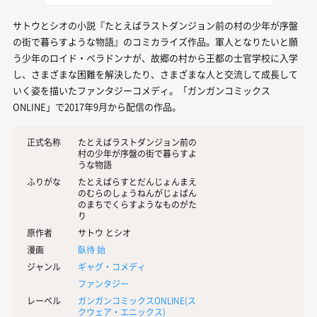
サトウとシオの小説『たとえばラストダンジョン前の村の少年が序盤
の街で暮らすような物語』のコミカライズ作品。軍人となりたいと願
う少年のロイド・ベラドンナが、故郷の村から王都の士官学校に入学
し、さまざまな困難を解決したり、さまざまな人と交流して成長して
いく姿を描いたファンタジーコメディ。「ガンガンコミックス
ONLINE」で2017年9月から配信の作品。
正式名称
たとえばラストダンジョン前の
村の少年が序盤の街で暮らすよ
うな物語
ふりがな
たとえばらすとだんじょんまえ
のむらのしょうねんがじょばん
のまちでくらすようなものがた
り
原作者
サトウ とシオ
漫画
臥待 始
ジャンル
ギャグ・コメディ
ファンタジー
レーベル
ガンガンコミックスONLINE(
ス
クウェア・エニックス
)