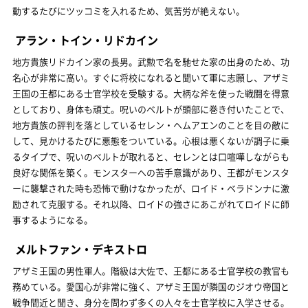
動するたびにツッコミを入れるため、気苦労が絶えない。
アラン・トイン・リドカイン
地方貴族リドカイン家の長男。武勲で名を馳せた家の出身のため、功
名心が非常に高い。すぐに将校になれると聞いて軍に志願し、アザミ
王国の王都にある士官学校を受験する。大柄な斧を使った戦闘を得意
としており、身体も頑丈。呪いのベルトが頭部に巻き付いたことで、
地方貴族の評判を落としているセレン・ヘムアエンのことを目の敵に
して、見かけるたびに悪態をついている。心根は悪くないが調子に乗
るタイプで、呪いのベルトが取れると、セレンとは口喧嘩しながらも
良好な関係を築く。モンスターへの苦手意識があり、王都がモンスタ
ーに襲撃された時も恐怖で動けなかったが、ロイド・ベラドンナに激
励されて克服する。それ以降、ロイドの強さにあこがれてロイドに師
事するようになる。
メルトファン・デキストロ
アザミ王国の男性軍人。階級は大佐で、王都にある士官学校の教官も
務めている。愛国心が非常に強く、アザミ王国が隣国のジオウ帝国と
戦争間近と聞き、身分を問わず多くの人々を士官学校に入学させる。