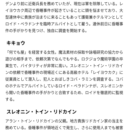
デンより前に近衛兵長を務めていたが、現在は軍を除隊している。レ
イヨウカク周辺で昏睡事件が起きていることに頭を悩ませており、大
型連休中に貴族が泊まりに来ることもあって護衛兼ホテルマンとして
ロイド・ベラドンナを臨時アルバイトとして雇う。連休前日に昏睡事
件の手がかりを見つけ、独自に調査を開始する。
キキョウ
「何でも屋」を経営する女性。魔法素材の採取や詠唱研究の協力から
遊びの相手まで、依頼次第でなんでもやる。ロクジョウ魔術学園の卒
業生で、バイタリティが非常に高い。スレオニン・トイン・リドカイ
ンの依頼で昏睡事件の現場近くにある高級ホテル「レイヨウカク」に
従業員として潜入し、犯人とおぼしきコバ・ラミンを調査する。コバ
のホテルでアルバイトしているロイド・ベラドンナが、スレオニンか
ら聞いた昏睡事件の手がかりと合致するため、ロイドを徹底的に監視
する。
スレオニン・トイン・リドカイン
アラン・トイン・リドカインの父親。地方貴族リドカイン家の当主を
務めている。昏睡事件が領地近くで発生し、さらに使用人までも被害