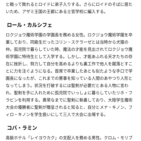
と戦って敗れるとロイドに弟子入りする。さらにロイドのそばに居た
いため、アザミ王国の王都にある士官学校に編入する。
ロール・カルシフェ
ロクジョウ魔術学園の学園長を務める女性。ロクジョウ魔術学園を卒
業しており、同級生だったコリン・ステラーゼとは当時から犬猿の
仲。孤児院で暮らしていた時、魔法の才能を見出されてロクジョウ魔
術学園に特待生として入学する。しかし、才能あふれる天才たちの存
在に挫折し、努力して自分を高めるよりも裏工作で他人を蹴落とすこ
とに力を注ぐようになる。首席で卒業したあとも似たような手口で学
園長になったが、これまでの悪事を知っている人間のあやつり人形と
なってしまう。状況を打破するには聖剣が必要だとある人物に言わ
れ、聖剣を手に入れために孤児院でいっしょに暮らしていたリホ・フ
ラビンを利用する。異常なまでに聖剣に執着しており、大陸学生魔術
大会の優勝者に聖剣が贈呈されると知ると、自分とメナ・キノン、フ
ィロ・キノンを学生扱いにして三人で大会に出場する。
コバ・ラミン
高級ホテル「レイヨウカク」の支配人を務める男性。クロム・モリブ