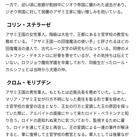
一方で、幼い頃に故郷が飢饉中にジオウ帝国に襲われた過去があり、
ジオウ帝国に対して弱腰のアザミ王家に強い憎しみを抱いている。
コリン・ステラーゼ
アザミ王国の女性軍人。階級は大佐で、王都にある士官学校の教官も
務めている。「アザミ王国一の回復魔法の使い手」と評されるほどの
回復魔法の達人で、古代ルーン文字の研究も行なっている。同僚のメ
ルトファン・デキストロに好意を寄せているが、その気持ちは伝えて
いない。ロクジョウ魔術学園を卒業しており、同級生だったロール・
カルシフェとは当時から犬猿の仲。
クロム・モリブデン
アザミ王国の男性軍人。もともとは近衛兵長を務めていた。しかし、
マリア・アザミ王女が行方不明になった責任を取る形で軍を辞めた。
士官学校の食堂の店主となり、王女の行方と変調した王の原因を探っ
ていた際に、アルバイトの面接にやって来たロイド・ベラドンナと知
り合う。ロイドの底知れぬ実力に気づいており、監視するために雇
う。ロイドを通じて王女と再会し、王の変調による一連の事件が解決
すると、軍に復帰して士官学校の教官となる。軍人としては後輩なが