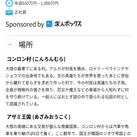
年収650万円～1,000万円
正社員
Sponsored by
場所
コンロン村
(こんろんむら)
大陸の最果てにある村。アルカが村長を務め、ロイド・ベラドンナや
ショウマの出身地でもある。古の英雄たちが世界を救ったあとに世俗
から離れて安らぎを求めて作った村で、今の村民は英雄たちの子孫。
全員が規格外の強さを誇り、厄災や魔王などの脅威から人知れずに村
を守り続けている。一般人にはおとぎ話の中で語られる伝説の村とし
て認識されている。
アザミ王国
(あざみおうこく)
大陸の南端にある交易が盛んな商業国家。コンロン村からは汽車や馬
車を乗り継げば6日で着く。ここ数年で、国王が隣国のジオウ帝国との