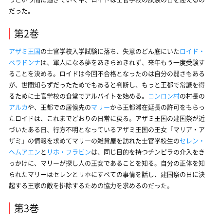
だった。
第2巻
アザミ王国
の士官学校入学試験に落ち、失意のどん底にいた
ロイド・
ベラドンナ
は、軍人になる夢をあきらめきれず、来年もう一度受験す
ることを決める。ロイドは今回不合格となったのは自分の弱さもある
が、世間知らずだったためでもあると判断し、もっと王都で常識を得
るために士官学校の食堂でアルバイトを始める。
コンロン村
の村長の
アルカ
や、王都での居候先の
マリー
から王都滞在延長の許可をもらっ
たロイドは、これまでどおりの日常に戻る。アザミ王国の建国祭が近
づいたある日、行方不明となっているアザミ王国の王女「マリア・ア
ザミ」の情報を求めてマリーの雑貨屋を訪れた士官学校生の
セレン・
ヘムアエン
と
リホ・フラビン
は、同じ目的を持つチンピラの介入をき
っかけに、マリーが探し人の王女であることを知る。自分の正体を知
られたマリーはセレンとリホにすべての事情を話し、建国祭の日に決
起する王家の敵を排除するための協力を求めるのだった。
第3巻