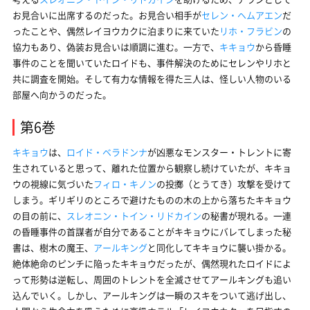
お見合いに出席するのだった。お見合い相手が
セレン・ヘムアエン
だ
ったことや、偶然レイヨウカクに泊まりに来ていた
リホ・フラビン
の
協力もあり、偽装お見合いは順調に進む。一方で、
キキョウ
から昏睡
事件のことを聞いていたロイドも、事件解決のためにセレンやリホと
共に調査を開始。そして有力な情報を得た三人は、怪しい人物のいる
部屋へ向かうのだった。
第6巻
キキョウ
は、
ロイド・ベラドンナ
が凶悪なモンスター・トレントに寄
生されていると思って、離れた位置から観察し続けていたが、キキョ
ウの視線に気づいた
フィロ・キノン
の投擲（とうてき）攻撃を受けて
しまう。ギリギリのところで避けたものの木の上から落ちたキキョウ
の目の前に、
スレオニン・トイン・リドカイン
の秘書が現れる。一連
の昏睡事件の首謀者が自分であることがキキョウにバレてしまった秘
書は、樹木の魔王、
アールキング
と同化してキキョウに襲い掛かる。
絶体絶命のピンチに陥ったキキョウだったが、偶然現れたロイドによ
って形勢は逆転し、周囲のトレントを全滅させてアールキングも追い
込んでいく。しかし、アールキングは一瞬のスキをついて逃げ出し、