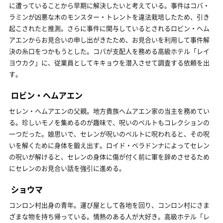
に遭っていることから早期に解決したいと考えている。事件はコバ・
ラミンが凶悪な木のモンスター・トレントを違法栽培したため、引き
起こされたと推測。さらに事件に関与しているとされるロビン・ヘム
アエンからお見合いの申し出がきたため、お見合いを利用して事件解
決の糸口をつかもうとした。コバが支配人を務める高級ホテル「レイ
ヨウカク」に、従業員としてキキョウを潜入させて調査する依頼を出
す。
ロビン・ヘムアエン
セレン・ヘムアエンの父親。地方貴族ヘムアエン家の当主を務めてい
る。珍しいモノを集めるのが趣味で、呪いのベルトもコレクションの
一つだった。娘思いで、セレンが呪いのベルトに呪われると、その呪
いを解くために身体を鍛え出す。ロイド・ベラドンナによってセレン
の呪いが解けると、セレンの身体に傷が付く前に軍を辞めさせるため
にセレンのお見合い話を強引に進める。
ショウマ
コンロン村出身の青年。運び屋として各地を回り、コンロン村にさま
ざまな物を持ち帰っている。情熱のある人が大好き。高級ホテル「レ