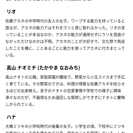
リオ
佐藤アカネの中学時代の友人の女子。ワープする能力を持っていると
語るが、アカネの能力ではそれをウソと感じ取れなかった。リオの言
っていることが本当なのか、アカネの能力が通用せずにウソを見抜け
なかっただけなのかは不明。アカネのことが大好きで、文化祭で再会
したことを機に、ことあるごとに能力を使ってアカネに付きまとって
いる。
高山 ナオミチ
(たかやま なおみち)
高山ナオトの父親。家庭菜園が趣味で、野菜から小玉スイカまで手広
く育てている。その野菜のできは、料理が得意な佐藤アカネを唸らせ
るほどの出来映え。息子のナオトの恋愛事情や学校での様子に興味
津々なのだが、不器用なため遠回しな質問しかできずにナオトに鬱陶
しがられている。
ハナ
大橋ミツキの小学校時代の後輩の女子。小学生の頃、下校中にミツキ
の能力によって命を救われて以来、彼女のことを崇拝している。しか