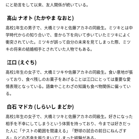
にと助言をして以来、友人関係が続いている。
高山 ナオト
(たかやま なおと)
高校1年生の男子で、大橋ミツキと佐藤アカネの同級生。ミツキとは中
学時代からの知り合いで、昔から下を向いて歩いていたミツキによく
衝突されていた。ミツキが誤って自分の未来を見てしまった際、ミツ
キの将来の結婚相手とされていた人物でもある。
江口
(えぐち)
高校1年生の女子で、大橋ミツキや佐藤アカネの同級生。食い意地が張
っており、食べ残しのお菓子をあげることは江口にとっては重要な愛
情表現となっている。語彙やことわざの知識も食べ物関係に偏ってい
る。
白石 マドカ
(しらいし まどか)
高校1年生の女子で、大橋ミツキと佐藤アカネの同級生。好きになった
相手を不幸にしてしまうという体質を持っており、今までは好きだっ
た人に「テストの範囲を間違える」「野球の試合の前日にねんざす
る」などの不幸を振りまいてしまった経験がある。