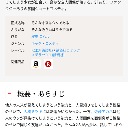
ってしまう少女が出会い、奇妙な友人関係が始まる。SFあり、ファン
タジーありの学園ショートコメディ。
正式名称
そんな未来はウソである
ふりがな
そんなみらいはうそである
作者
桜場 コハル
ジャンル
ギャグ・コメディ
レーベル
KCDX(
講談社
)
/
講談社コミック
スデラックス(
講談社
)
関連商品
概要・あらすじ
他人の未来が見えてしまうという能力と、人見知りをしてしまう性格
のせいで、
大橋ミツキ
には友達がいなかった。一方、
佐藤アカネ
は他
人のウソが見抜けてしまうという能力と、人間関係を面倒臭がる性格
のせいで同じく友達がいなかった。そんな2人が出会い、話しているう