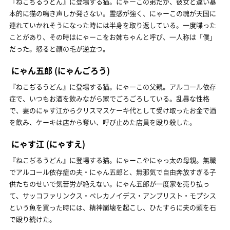
『ねこぢるうどん』に登場する猫。にゃーこの弟だが、彼女と違い基
本的に猫の鳴き声しか発さない。霊感が強く、にゃーこの魂が天国に
連れていかれそうになった時には半身を取り返している。一度喋った
ことがあり、その時はにゃーこをお姉ちゃんと呼び、一人称は「僕」
だった。怒ると顔の毛が逆立つ。
にゃん五郎
(にゃんごろう)
『ねこぢるうどん』に登場する猫。にゃーこの父親。アルコール依存
症で、いつもお酒を飲みながら家でごろごろしている。乱暴な性格
で、妻のにゃす江からクリスマスケーキ代として受け取ったお金で酒
を飲み、ケーキは店から奪い、呼び止めた店員を殴り殺した。
にゃす江
(にゃすえ)
『ねこぢるうどん』に登場する猫。にゃーこやにゃっ太の母親。無職
でアルコール依存症の夫・にゃん五郎と、無邪気で自由奔放すぎる子
供たちのせいで気苦労が絶えない。にゃん五郎が一度家を売り払っ
て、サッコファリンクス・ペレカノイデス・アンブリスト・モプシス
という魚を買った時には、精神崩壊を起こし、ひたすらに夫の頭を石
で殴り続けた。