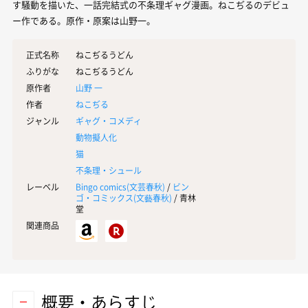
す騒動を描いた、一話完結式の不条理ギャグ漫画。ねこぢるのデビュ
ー作である。原作・原案は山野一。
正式名称
ねこぢるうどん
ふりがな
ねこぢるうどん
原作者
山野 一
作者
ねこぢる
ジャンル
ギャグ・コメディ
動物擬人化
猫
不条理・シュール
レーベル
Bingo comics(
文芸春秋
)
/
ビン
ゴ・コミックス(
文藝春秋
)
/ 青林
堂
関連商品
概要・あらすじ