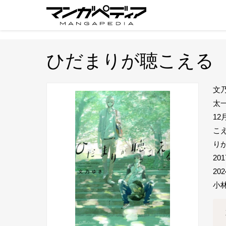
ひだまりが聴こえる
文
太
12
こ
り
2
2
小