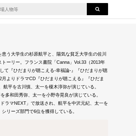
を患う大学生の杉原航平と、陽気な貧乏大学生の佐川
ー。フランス書院「Canna」Vol.33（2013年
続編として『ひだまりが聴こえる-幸福論-』『ひだまりが聴
6年2月よりドラマCD『ひだまりが聴こえる』『ひだま
れ、航平を古川慎、太一を榎木淳弥が演じている。
航平を多和田秀弥、太一を小野寺晃良が演じている。
「ドラマNEXT」で放送され、航平を中沢元紀、太一を
7」シリーズ部門で6位を獲得している。