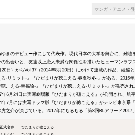
乃ゆきのデビュー作にして代表作。現代日本の大学を舞台に、難聴
一の出会いと、友達以上恋人未満な関係性を描いたヒューマンラブストーリ
月20日）からVol.37（2014年8月20日）にかけて連載の作品。
える-リミット-』『ひだまりが聴こえる-春夏秋冬-』がある。201
が聴こえる-幸福論-』『ひだまりが聴こえる-リミット-』が発売さ
017年6月24日に実写劇場版『ひだまりが聴こえる』が公開され、
024年7月には実写ドラマ版『ひだまりが聴こえる』がテレビ東京系
林虎之介が演じている。2017年にちるちる「第8回BLアワード201
正式名称
ひだまりが聴こえる
ふりがな
ひだまりがきこえる