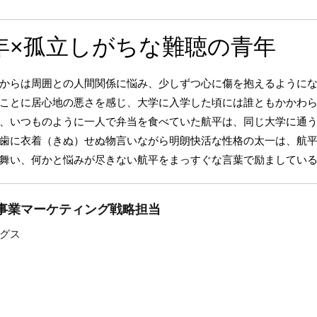
年×孤立しがちな難聴の青年
からは周囲との人間関係に悩み、少しずつ心に傷を抱えるように
ことに居心地の悪さを感じ、大学に入学した頃には誰ともかかわ
、いつものように一人で弁当を食べていた航平は、同じ大学に通
歯に衣着（きぬ）せぬ物言いながら明朗快活な性格の太一は、航
舞い、何かと悩みが尽きない航平をまっすぐな言葉で励ましてい
事業マーケティング戦略担当
グス