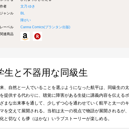
作者
文乃 ゆき
ジャンル
BL
障がい
レーベル
Canna Comics(
プランタン出版
)
関連商品
学生と不器用な同級生
来、自然と一人でいることを選ぶようになった航平は、同級生の
を提供する代わりに、聴覚に障害がある生徒に講義内容を伝える
ざまな出来事を通して、少しずつ心を通わせていく航平と太一の
マを交えて展開される。当初は太一の視点で物語が展開されるが
化と切なくも儚（はかな）いラブストーリーが楽しめる。