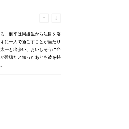
なる。航平は同級生から注目を浴
らずに一人で過ごすことが当たり
う太一と出会い、おいしそうに弁
平が難聴だと知ったあとも彼を特
る。