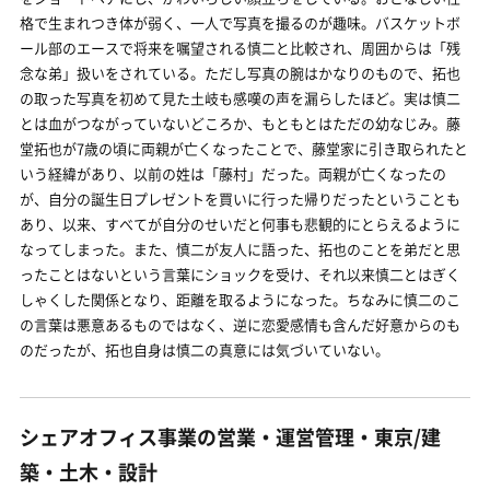
格で生まれつき体が弱く、一人で写真を撮るのが趣味。バスケットボ
ール部のエースで将来を嘱望される慎二と比較され、周囲からは「残
念な弟」扱いをされている。ただし写真の腕はかなりのもので、拓也
の取った写真を初めて見た土岐も感嘆の声を漏らしたほど。実は慎二
とは血がつながっていないどころか、もともとはただの幼なじみ。藤
堂拓也が7歳の頃に両親が亡くなったことで、藤堂家に引き取られたと
いう経緯があり、以前の姓は「藤村」だった。両親が亡くなったの
が、自分の誕生日プレゼントを買いに行った帰りだったということも
あり、以来、すべてが自分のせいだと何事も悲観的にとらえるように
なってしまった。また、慎二が友人に語った、拓也のことを弟だと思
ったことはないという言葉にショックを受け、それ以来慎二とはぎく
しゃくした関係となり、距離を取るようになった。ちなみに慎二のこ
の言葉は悪意あるものではなく、逆に恋愛感情も含んだ好意からのも
のだったが、拓也自身は慎二の真意には気づいていない。
シェアオフィス事業の営業・運営管理・東京/建
築・土木・設計