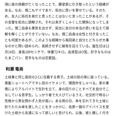
頃に彼の両親が亡くなったことで、藤堂家に引き取ったという経緯が
ある。なお、慎二もゲイであり、拓也に思いを寄せている。そのた
め、友人に拓也を弟だと思ったことはないと言ったことがあるが、そ
の言葉を拓也に誤解され、それ以来ぎくしゃくした関係になってしま
った。慎二自身も勇気を出せず、拓也に自分の本当の思いを伝えて誤
解を解くことができていない。なお、慎二自身は女性と付き合ったこ
とも何度かあるが、このような経緯から毎回弟と自分とどちらが大事
なのかと問い詰められ、長続きせずに破局を迎えている。誕生日は12
月14日、身長189センチで、体重72キロ。血液型はO型。好きなものは
たまごパン、苦手なものは恋愛話。
利瀬 竜尚
土岐奏と同じ高校の2-Cに在籍する男子。土岐の前の席に座っている。
黒髪ショートヘアでタレ目のイケメンで、関西弁をしゃべる。家の事
情によりアルバイトで生計を立て、身の回りのことすべてを自分でこ
なしている苦学生。しっかり者で大人びているうえ、社交的で明るい
性格から男女問わず人気が高い。ある雨の日、傘を忘れてきた土岐に
折りたたみ傘を貸したことをきっかけに、佐原一狼のアドバイスを受
けた土岐から友達になって欲しいと告げられ、以後、彼と親しく付き