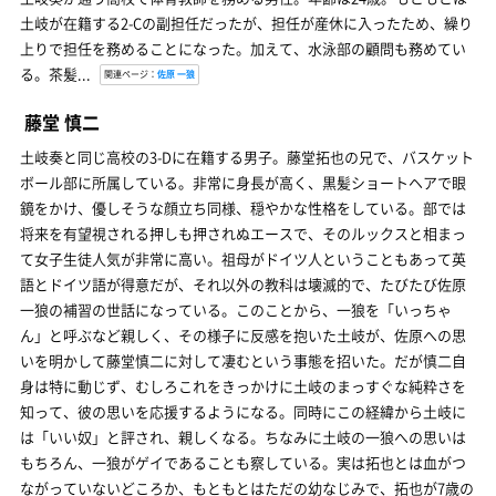
土岐が在籍する2-Cの副担任だったが、担任が産休に入ったため、繰り
上りで担任を務めることになった。加えて、水泳部の顧問も務めてい
る。茶髪...
関連ページ：
佐原 一狼
藤堂 慎二
土岐奏と同じ高校の3-Dに在籍する男子。藤堂拓也の兄で、バスケット
ボール部に所属している。非常に身長が高く、黒髪ショートヘアで眼
鏡をかけ、優しそうな顔立ち同様、穏やかな性格をしている。部では
将来を有望視される押しも押されぬエースで、そのルックスと相まっ
て女子生徒人気が非常に高い。祖母がドイツ人ということもあって英
語とドイツ語が得意だが、それ以外の教科は壊滅的で、たびたび佐原
一狼の補習の世話になっている。このことから、一狼を「いっちゃ
ん」と呼ぶなど親しく、その様子に反感を抱いた土岐が、佐原への思
いを明かして藤堂慎二に対して凄むという事態を招いた。だが慎二自
身は特に動じず、むしろこれをきっかけに土岐のまっすぐな純粋さを
知って、彼の思いを応援するようになる。同時にこの経緯から土岐に
は「いい奴」と評され、親しくなる。ちなみに土岐の一狼への思いは
もちろん、一狼がゲイであることも察している。実は拓也とは血がつ
ながっていないどころか、もともとはただの幼なじみで、拓也が7歳の