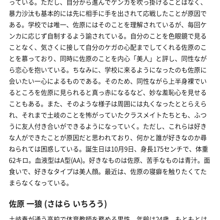
っている。ただし、自分から進んでケンカを吹っ掛けることはなく、
暴力沙汰も基本的には先に相手に手を出されて応戦したことが原因で
ある。学校では唯一、佐原にはそのことを理解されているが、毎回ケ
ンカに応じず自制するよう諭されている。自分のことを色眼鏡で見る
ことなく、気さくに接して自分のケガの心配までしてくれる佐原のこ
とを慕っており、同時に佐原のことを内心「美人」と評し、同性なが
ら恋心を抱いている。ちなみに、学校に来るようになったのも佐原に
会いたい一心によるものである。そのため、同性ながら上半身裸でい
るところを佐原に見られると真っ赤になるなど、妙な羞恥心を見せる
こともある。また、そのような様子は周囲には丸くなったととらえら
れ、それまで土岐のことを怖がっていたクラスメイトたちとも、ふつ
うに友人付き合いができるようになっていく。ただし、これらは好き
な人ができたことが原因だと思われており、何かと誰が好きなのか尋
ねられては困惑している。誕生日は10月9日、身長175センチで、体重
62キロ。血液型はA型(AA)。好きなものは佐原、苦手なものは青汁。面
食いで、好きなタイプは美人顔。最近は、佐原の寝癖を触りたくてた
まらなくなっている。
佐原 一狼
(さはら いちろう)
土岐奏が通う高校で体育教師を務める男性。年齢は24歳。もともとは