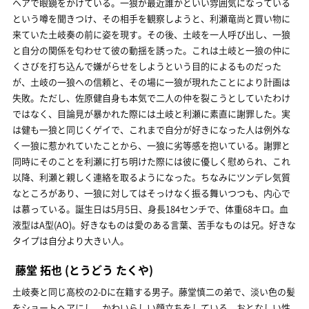
ヘアで眼鏡をかけている。一狼が最近誰かといい雰囲気になっている
という噂を聞きつけ、その相手を観察しようと、利瀬竜尚と買い物に
来ていた土岐奏の前に姿を現す。その後、土岐を一人呼び出し、一狼
と自分の関係を匂わせて彼の動揺を誘った。これは土岐と一狼の仲に
くさびを打ち込んで嫌がらせをしようという目的によるものだった
が、土岐の一狼への信頼と、その場に一狼が現れたことにより計画は
失敗。ただし、佐原健自身も本気で二人の仲を裂こうとしていたわけ
ではなく、目論見が暴かれた際には土岐と利瀬に素直に謝罪した。実
は健も一狼と同じくゲイで、これまで自分が好きになった人は例外な
く一狼に惹かれていたことから、一狼に劣等感を抱いている。謝罪と
同時にそのことを利瀬に打ち明けた際には彼に優しく慰められ、これ
以降、利瀬と親しく連絡を取るようになった。ちなみにツンデレ気質
なところがあり、一狼に対してはそっけなく振る舞いつつも、内心で
は慕っている。誕生日は5月5日、身長184センチで、体重68キロ。血
液型はA型(AO)。好きなものは愛のある言葉、苦手なものは兄。好きな
タイプは自分より大きい人。
藤堂 拓也
(とうどう たくや)
土岐奏と同じ高校の2-Dに在籍する男子。藤堂慎二の弟で、淡い色の髪
をショートヘアにし、かわいらしい顔立ちをしている。おとなしい性