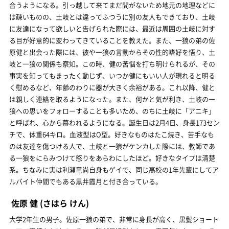
合うようになる。引っ越して来てまだ間がないため地元の地理などに
は疎いものの、土岐とは違ってふつうに別の友人もできており、土岐
に友達になって欲しいと告げられた際には、最近は周囲の土岐に対す
る目が好意的に変わってきていることを教えた。また、一狼の弟の佐
原健と出会った際には、彼や一狼の言動からその性的嗜好を悟り、土
岐と一狼の関係も察知。この時、健の苦悩を打ち明けられるが、その
事実を知ってもまったく動じず、いつか健にもいい人が現れると明る
く慰めるなど、年齢のわりに器が大きく余裕がある。これ以降、健と
は親しく連絡を取るようになった。また、何かと気が利き、土岐の一
狼への思いをフォローすることも多いため、のちに土岐に「アニキ」
と呼ばれ、心から慕われるようになる。誕生日は2月4日、身長173セン
チで、体重64キロ。血液型はO型。好きなものはたこ焼き、苦手なも
のは友達を傷つける人で、土岐と一狼がケンカした際には、教師であ
る一狼をにらみつけて怒りをあらわにしたほど。好きなタイプは清楚
系。ちなみに実は利瀬竜尚自身もゲイで、同じ高校の1年先輩にしてア
ルバイト仲間でもある黒井霞月と付き合っている。
佐原 健
(さはら けん)
大学2年生の男子。佐原一狼の弟で、非常に身長が高く、黒髪ショート