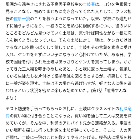
周囲から遠巻きにされる不良男子高校生の
土岐奏
は、自分を色眼鏡で
見ることなく、初めてまともに向き合ってくれた人として、クラス担
任の
佐原一狼
のことを慕うようになっていた。以来、学校にも遅刻せ
ずに通うようになり、一狼のことを熱心に観察するにつけ、彼のいい
ところをどんどん見つけていく土岐は、気づけば同性ながら一狼に恋
心を抱くようになっていた。そんな土岐に対し一狼は、ケンカだけは
するなと口を酸っぱくして諭していた。土岐もその言葉を素直に受け
入れ、ケンカをせずにいい子になろうと心掛けていたが、ある日、学
校で因縁を付けられた土岐はあっさりとケンカを買ってしまう。かか
ってきた三人組を叩きのめしたあと、ふと我に返った土岐は、気絶し
ている生徒たちを片付けて証拠隠滅を図ろうとするが、折悪しくそこ
に一狼が姿を現す。土岐はその場から逃げ出すが、好きな人に後を追
われるという状況を密かに楽しみ始めていた。(第1話「喧嘩すんな
よ!」)
テスト勉強を手伝ってもらったお礼に、土岐はクラスメイトの
利瀬竜
尚
の買い物に付き合うことになった。買い物を通して二人は交友を深
めていくが、そんな中、利瀬のアルバイト先から連絡が入る。電波の
いい場所を探しに行った利瀬を土岐が待っていると、そこに一人の男
が現れ、土岐に一狼のことを教えてやると告げる。喫茶店に場所を移