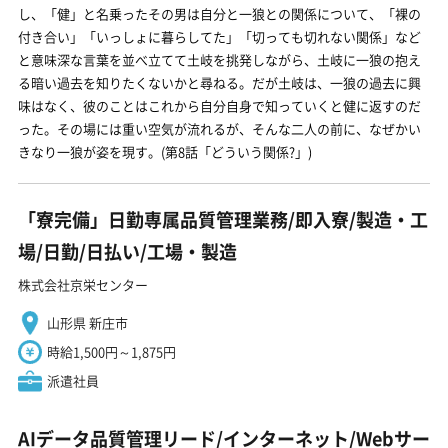
し、「健」と名乗ったその男は自分と一狼との関係について、「裸の
付き合い」「いっしょに暮らしてた」「切っても切れない関係」など
と意味深な言葉を並べ立てて土岐を挑発しながら、土岐に一狼の抱え
る暗い過去を知りたくないかと尋ねる。だが土岐は、一狼の過去に興
味はなく、彼のことはこれから自分自身で知っていくと健に返すのだ
った。その場には重い空気が流れるが、そんな二人の前に、なぜかい
きなり一狼が姿を現す。(第8話「どういう関係?」)
「寮完備」日勤専属品質管理業務/即入寮/製造・工
場/日勤/日払い/工場・製造
株式会社京栄センター
山形県 新庄市
時給1,500円～1,875円
派遣社員
AIデータ品質管理リード/インターネット/Webサー