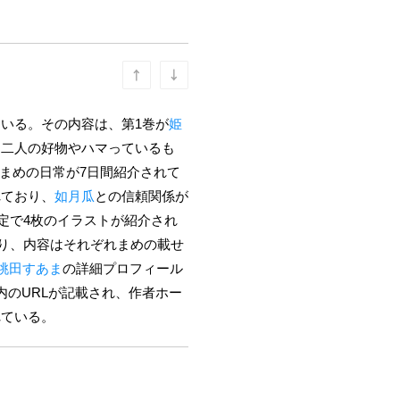
いる。その内容は、第1巻が
姫
、二人の好物やハマっているも
、まめの日常が7日間紹介されて
れており、
如月瓜
との信頼関係が
定で4枚のイラストが紹介され
おり、内容はそれぞれまめの載せ
桃田すあま
の詳細プロフィール
のURLが記載され、作者ホー
れている。