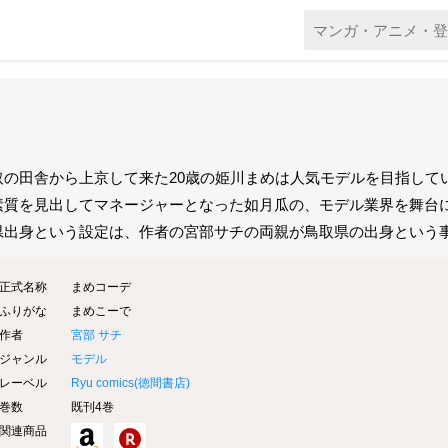
取の田舎から上京して来た20歳の姫川まめは人気モデルを目指して
素質を見出してマネージャーとなった如月瓜の、モデル業界を舞台
県出身という設定は、作者の宮部サチの両親が鳥取県の出身という
正式名称
まめコーデ
ふりがな
まめこーで
作者
宮部 サチ
ジャンル
モデル
レーベル
Ryu comics(
徳間書店
)
巻数
既刊4巻
関連商品