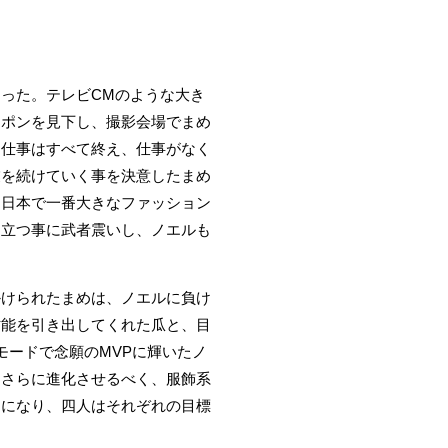
なった。テレビCMのような大き
ンポンを見下し、撮影会場でまめ
た仕事はすべて終え、仕事がなく
業を続けていく事を決意したまめ
、日本で一番大きなファッション
に立つ事に武者震いし、ノエルも
かけられたまめは、ノエルに負け
才能を引き出してくれた瓜と、目
モードで念願のMVPに輝いたノ
をさらに進化させるべく、服飾系
うになり、四人はそれぞれの目標