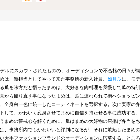
デルにスカウトされたものの、オーディションで不合格の日々が
めは、新担当としてやって来た事務所の新入社員、
如月瓜
に、モ
る瓜を味方だと悟ったまめは、大好きな肉料理を我慢して瓜の特
真から撮り直す事になったまめは、瓜に連れられて街へショッピ
、全身白一色に統一したコーディネートを選択する。次に実家の
トして、かわいく変身させてまめに自信を持たせる事に成功する
うまめの警戒心を解くために、瓜はまめの大好物の唐揚げ弁当を
は、事務所内でもかわいいと評判になるが、それに嫉妬したまめ
い大手ファッションブランドのオーディションに応募する。とこ