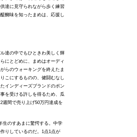
子供達に見守られながら歩く練習
の醍醐味を知ったまめは、応援し
デル達の中でもひときわ美しく輝
さらにとどめに、まめはオーディ
ながらのウォーキングを終えたま
とりこにするものの、健闘むなし
いたインディーズブランドのポン
仕事を受ける許しを得るため、瓜
週間で売り上げ50万円達成を
年生のすあまに驚愕する。中学
作りしているのだ。1点1点が