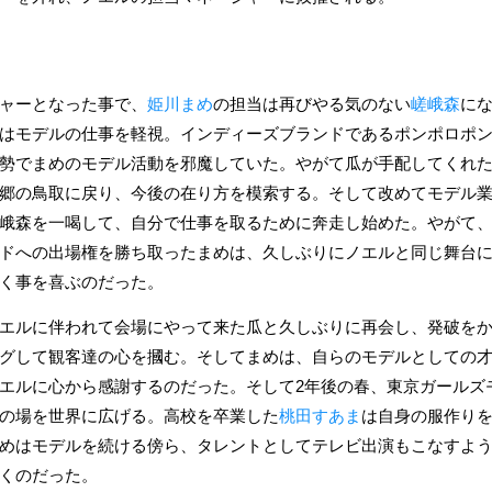
ャーとなった事で、
姫川まめ
の担当は再びやる気のない
嵯峨森
に
はモデルの仕事を軽視。インディーズブランドであるポンポロポ
勢でまめのモデル活動を邪魔していた。やがて瓜が手配してくれ
郷の鳥取に戻り、今後の在り方を模索する。そして改めてモデル
峨森を一喝して、自分で仕事を取るために奔走し始めた。やがて
ドへの出場権を勝ち取ったまめは、久しぶりにノエルと同じ舞台
く事を喜ぶのだった。
エルに伴われて会場にやって来た瓜と久しぶりに再会し、発破を
グして観客達の心を摑む。そしてまめは、自らのモデルとしての
エルに心から感謝するのだった。そして2年後の春、東京ガールズ
の場を世界に広げる。高校を卒業した
桃田すあま
は自身の服作り
めはモデルを続ける傍ら、タレントとしてテレビ出演もこなすよ
くのだった。