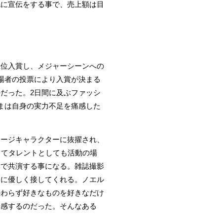
死に宣伝をする事で、売上額は目
上位入賞し、メジャーシーンへの
場者の投票により入賞が決まる
だった。2日間に及ぶファッシ
まは自身の実力不足を痛感した
メージキャラクターに抜擢され、
してタレントとしても活動の場
集で共演する事になる。雑誌撮影
めに優しく接してくれる。ノエル
かわらず好きなものを好きなだけ
予感するのだった。そんなある