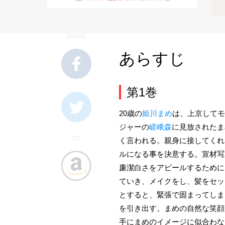
SHARE
あらすじ
第1巻
20歳の
姫川まめ
は、上京してモ
ジャーの
嵯峨森
に見放されたま
EC
く言われる。親身に接してくれ
ルになる事を決意する。宣材写
廉潔白さをアピールするために
ていき、メイクをし、髪をセッ
とすると、緊張で固まってしま
を引き出す。まめの自然な笑顔
手にまめのイメージに似合わな