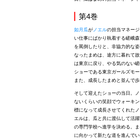
第4巻
如月瓜
が
ノエル
の担当マネージ
い仕事にばかり執着する嵯峨森
を罵倒したりと、非協力的な姿
なったまめは、途方に暮れて故
は東京に戻り、やる気のない嵯
ショーである東京ガールズモー
また、成長したまめと並んで歩
そして迎えたショーの当日。ノ
ないくらいの笑顔でウォーキン
標になって成長させてくれたノ
エルは、瓜と共に渡仏して活躍
の専門学校へ進学を決める。ま
に向かって新たな道を進んでい