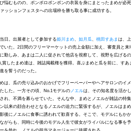
び悩むものの、ポンポロポンポンの衣装を身にまとったまめが必
ファッションフェスタへの出場枠を勝ち取る事に成功する。
当日。出展者として参加する
姫川まめ
、
如月瓜
、
桃田すあま
は、
でいた。2日間のフリーマーケットの売上金額に加え、審査員と来
に勤しみ、あまは二人に促されて他店を視察して、視野を広げるの
入賞したまめ達は、雑誌掲載権を獲得。喜ぶまめと瓜を前に、すあ
進を誓うのだった。
めは、瓜の売り込みのおかげでフリーペーパーやヘアサロンのイ
たした。一方その頃、No.1モデルの
ノエル
は、その知名度を活か
され、不満を募らせていた。そんな中、まめとノエルが雑誌の特
ン以来の顔合わせとなるノエルの迫力に緊張するが、ノエルはま
影後にノエルに食事に誘われて歓喜する。そこで、モデルにもか
ながらも、同時に今後のモデル人生で彼女がライバルになる事を
ーを外れ、ノエルの担当マネージャーに抜擢される。