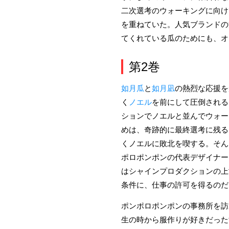
二次選考のウォーキングに向け
を重ねていた。人気ブランドの
てくれている瓜のためにも、オ
第2巻
如月瓜
と
如月凪
の熱烈な応援を
く
ノエル
を前にして圧倒される
ションでノエルと並んでウォー
めは、奇跡的に最終選考に残る
くノエルに敗北を喫する。そん
ポロポンポンの代表デザイナー
はシャインプロダクションの上
条件に、仕事の許可を得るのだ
ポンポロポンポンの事務所を訪
生の時から服作りが好きだった