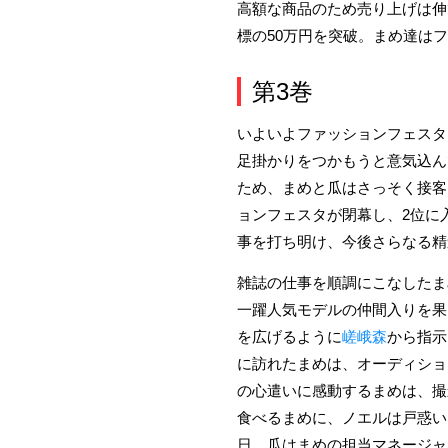
高額な商品のため売り上げは伸
標の50万円を突破。まめ達は
第3巻
いよいよファッションフェスタ
足掛かりをつかもうと意気込ん
ため、まめと瓜はさっそく接客
ョンフェスタが閉幕し、2位に
事を打ち明け、今後さらなる精
雑誌の仕事を順調にこなしたま
一躍人気モデルの仲間入りを果
を広げるように
嵯峨森
から指示
に訪れたまめは、オーディショ
の心遣いに感動するまめは、撮
食べるまめに、ノエルは戸惑い
日、瓜はまめの担当マネージャ