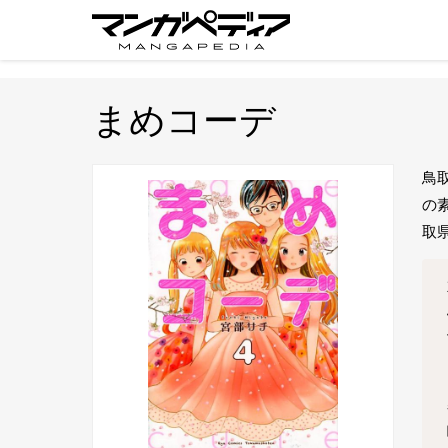
まめコーデ
鳥
の
取