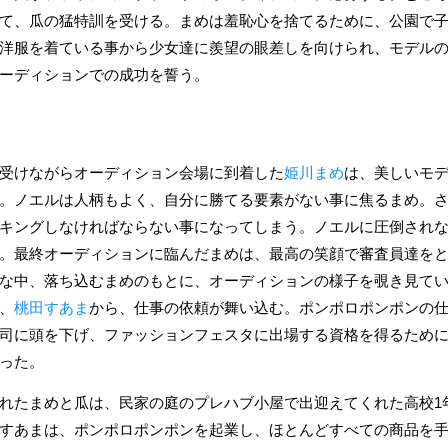
て、瓜の猛特訓を受ける。まめは羞恥心を捨てるために、公園で
洋服を着ている事から少女達に羨望の眼差しを向けられ、モデル
ーディションでの成功を誓う。
受けながらオーディション会場に到着した
姫川まめ
は、美しいモ
。ノエルは人柄もよく、自分に勝てる要素がない事に焦るまめ。
キングしなければならない事になってしまう。ノエルに圧倒され
。最終オーディションに臨んだまめは、最高の笑顔で審査員達を
な中、落ち込むまめのもとに、オーディションの様子を覗き見て
、
桃田すあま
から、仕事の依頼が舞い込む。ポンポロポンポンの
司に頭を下げ、ファッションフェスタに出場する資格を得るために2
った。
れたまめと瓜は、民家の庭のプレハブ小屋で出迎えてくれた高校1
すあまは、ポンポロポンポンを起業し、ほとんどすべての商品を手