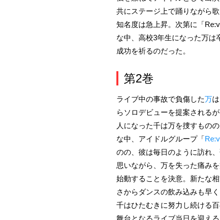
共にステージ上で踊りながら歌
知名度は急上昇。次第に「Re
な中、高校3年生になった万は卒
成功を祈るのだった。
第2巻
ライブ中の事故で負傷した
万
は
らソロデビューを提案されるが
人になった千は万を捜すものの
な中、アイドルグループ「
Re:v
のの、彼は毎日のように訪れ、
思いながら、万を失った痛みを
始動することを決意。新たな相
さからダンスの飲み込みも早く
千はひたむきに努力し続ける百
舞台となるライブ当日を迎える