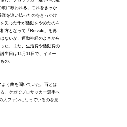
千の歌に救われる。これをきっか
に暴漢を追い払ったのをきっかけ
万を失った千が活動をやめたのを
となって「Re:vale」を再
験はないが、運動神経のよさから
いった。また、生活費や活動費の
生日は11月11日で、イメー
いもの。
ょによく曲を聞いていた。百とは
いる。ケガでプロサッカー選手へ
e」の大ファンになっているのを見