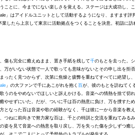
うことに、今までにない楽しさを覚える。ステージは大成功し、これを
:vale」はアイドルユニットとして活動するようになり、ますます
業したら上京して東京に活動拠点をつくることを決意。初詣に訪れた万
、傷も完全に癒えぬまま、置き手紙を残して
千
のもとを去った。
、万がいない状態で一人で歌っても意味がないとその申し出を拒
まったく見つからず、次第に焦燥と疲弊を重ねてすべてに絶望し
ale
」の大ファンで千にあこがれを抱く
百
が、彼のもとを訪ねてく
歌うのをやめないでほしいと訴えかける。音楽への情熱を捨て切
癒やせずにいた。だが、ついに千は百の熱意に負け、万を捜すために百
方となった百は音楽や歌の経験がなく、千は彼に一から音楽を教
、つねに前向きで努力家な百は、千との特訓と交流を重ねてみる
の姿を見て音楽への熱意を取り戻し、万を失った傷を少しずつ癒
が、そこで二人にとって予想外のトラブルが発生する。