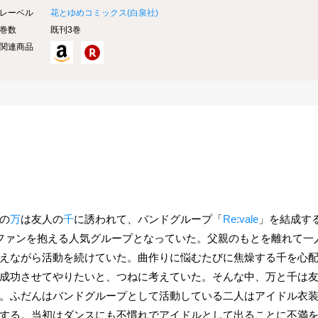
レーベル
花とゆめコミックス(
白泉社
)
巻数
既刊3巻
関連商品
の
万
は友人の
千
に誘われて、バンドグループ「
Re:vale
」を結成す
ファンを抱える人気グループとなっていた。父親のもとを離れて一
えながら活動を続けていた。曲作りに悩むたびに焦燥する千を心
成功させてやりたいと、つねに考えていた。そんな中、万と千は
。ふだんはバンドグループとして活動している二人はアイドル衣装に身
する。当初はダンスにも不慣れでアイドルとして出ることに不満