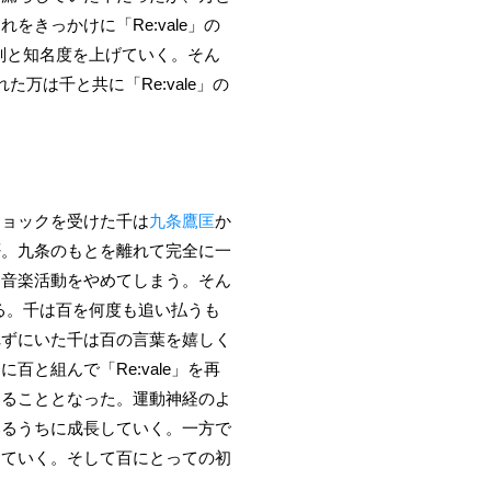
きっかけに「Re:vale」の
評判と知名度を上げていく。そん
は千と共に「Re:vale」の
ショックを受けた千は
九条鷹匡
か
否。九条のもとを離れて完全に一
、音楽活動をやめてしまう。そん
る。千は百を何度も追い払うも
れずにいた千は百の言葉を嬉しく
と組んで「Re:vale」を再
えることとなった。運動神経のよ
みるうちに成長していく。一方で
していく。そして百にとっての初