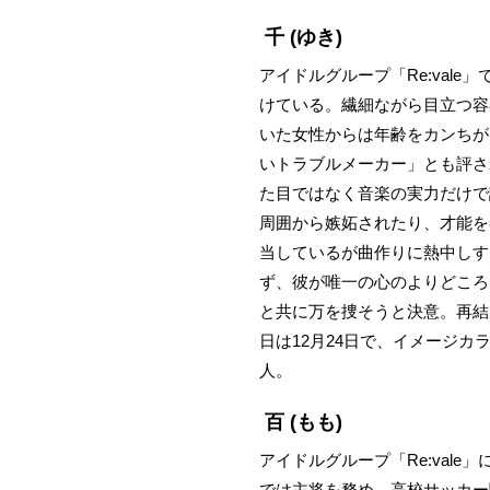
千
(ゆき)
アイドルグループ「Re:val
けている。繊細ながら目立つ容
いた女性からは年齢をカンちが
いトラブルメーカー」とも評さ
た目ではなく音楽の実力だけで
周囲から嫉妬されたり、才能を
当しているが曲作りに熱中しす
ず、彼が唯一の心のよりどころ
と共に万を捜そうと決意。再結
日は12月24日で、イメージ
人。
百
(もも)
アイドルグループ「Re:va
では主将を務め、高校サッカー