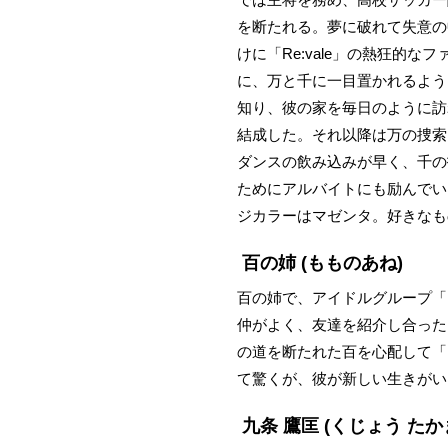
を断たれる。夢に破れて失意の
けに「Re:vale」の熱狂
に、万と千に一目置かれるよう
知り、彼の家を毎日のように訪
結成した。それ以降は万の捜索
ダンスの飲み込みが早く、千の
ためにアルバイトにも励んでい
ジカラーはマゼンタ。好きなも
百の姉
(もものあね)
百の姉で、アイドルグループ「
仲がよく、友達を紹介し合った
の道を断たれた百を心配して「R
て驚くが、彼が新しい生きがい
九条 鷹匡
(くじょう たか