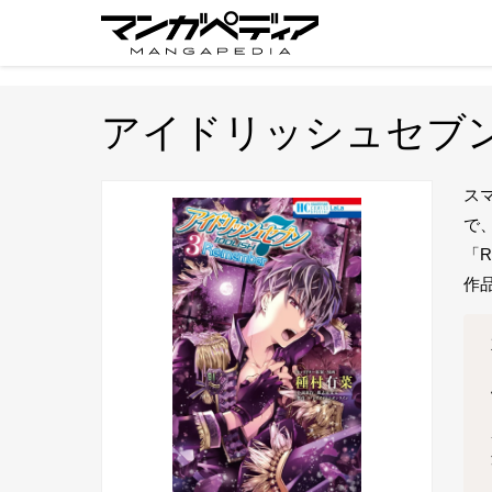
アイドリッシュセブン R
ス
で
「R
作