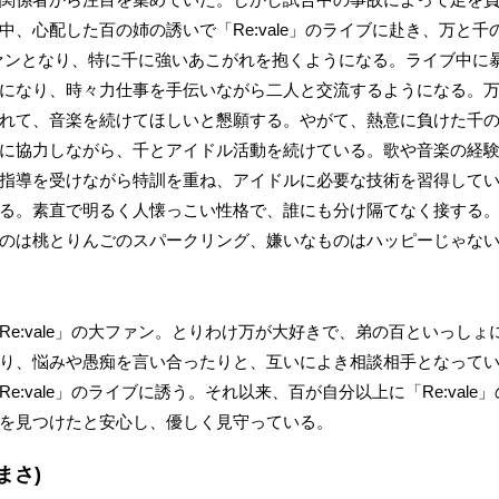
中、心配した百の姉の誘いで「Re:vale」のライブに赴き、万と
的なファンとなり、特に千に強いあこがれを抱くようになる。ライブ中
になり、時々力仕事を手伝いながら二人と交流するようになる。
れて、音楽を続けてほしいと懇願する。やがて、熱意に負けた千の相方
に協力しながら、千とアイドル活動を続けている。歌や音楽の経
指導を受けながら特訓を重ね、アイドルに必要な技術を習得して
る。素直で明るく人懐っこい性格で、誰にも分け隔てなく接する。誕
のは桃とりんごのスパークリング、嫌いなものはハッピーじゃな
Re:vale」の大ファン。とりわけ万が大好きで、弟の百といっし
り、悩みや愚痴を言い合ったりと、互いによき相談相手となって
e:vale」のライブに誘う。それ以来、百が自分以上に「Re:val
を見つけたと安心し、優しく見守っている。
まさ)