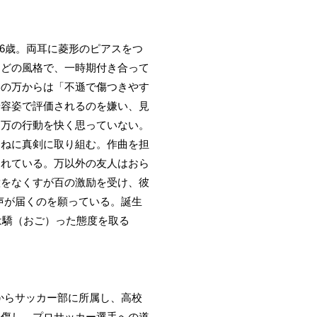
16歳。両耳に菱形のピアスをつ
ほどの風格で、一時期付き合って
棒の万からは「不遜で傷つきやす
や容姿で評価されるのを嫌い、見
る万の行動を快く思っていない。
つねに真剣に取り組む。作曲を担
されている。万以外の友人はおら
意をなくすが百の激励を受け、彼
歌声が届くのを願っている。誕生
は驕（おご）った態度を取る
代からサッカー部に所属し、高校
負傷し、プロサッカー選手への道