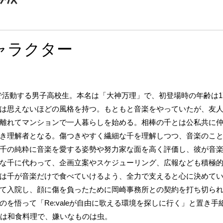
ャラクター
e」で活動する男子高校生。本名は「大神万理」で、初登場時の年齢は
は思えないほどの風格を持つ。もともと音楽をやっていたが、友人の千
離れてマンションで一人暮らしを始める。相棒の千とは公私共に
き理解者となる。傷つきやすく繊細な千を理解しつつ、音楽のこ
千の純粋に音楽を愛する姿勢や努力家な面を高く評価し、彼が音
な千に代わって、企画立案やスケジューリング、広報なども積極
は千が音楽だけで食べていけるよう、全力で支えると心に決めて
て入院し、顔に傷を負ったために岡崎事務所との契約を打ち切ら
のを悟って「Re:valeが自由に歌える環境を探しに行く」と置き
のは和食料理で、嫌いなものは虫。