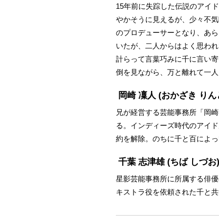
15年前に失踪した伝説のアイ
やかそうに見えるが、少々不気
のプロデューサーとなり、あら
いたが、二人からはよく思われ
計らって言葉巧みに千に言い寄
倒を見ながら、万と離れて一人
岡崎 凜人
(おかざき りん
兄が経営する芸能事務所「岡崎
る。インディーズ時代のアイド
約を解除。のちに千と百によって
千葉 志津雄
(ちば しづお
星影芸能事務所に所属する俳優
キストラ役を依頼された千と共