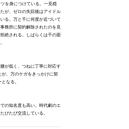
ーツを身につけている。一見穏
いたが、ゼロの失踪後はアイドル
ている。万と千に何度か近づいて
崎事務所に契約解除されたのを見
ら拒絶される。しばらくは千の面
た。
物腰が低く、つねに丁寧に対応す
いたが、万のケガをきっかけに契
ーとなる。
外での知名度も高い。時代劇のエ
とたびたび交流している。