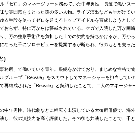
ドル「ゼロ」のマネージャーを務めていた中年男性。長髪で黒いス
味な雰囲気をまとった謎の多い人物。ライブ演出なども手がけて
ゆる手段を使ってゼロを超えるトップアイドルを育成しようとし
ておらず、特に万からは警戒されている。ケガで入院した万が岡
り、万の整形手術代を負担した上での契約を持ちかけるが、万か
になった千にソロデビューを提案するが断られ、彼のもとを去っ
と)
事務所」で働いている青年。眼鏡をかけており、まじめな性格で
ルグループ「Re:vale」をスカウトしてマネージャーを担当して
再結成された「Re:vale」と契約したことで、二人のマネージャ
)
の中年男性。時代劇などに幅広く出演している大御所俳優で、海
演し、彼の演技力を高く評価した。その後も共演したことで、千