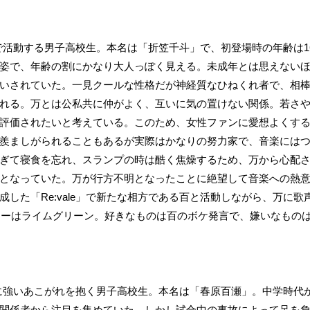
e」で活動する男子高校生。本名は「折笠千斗」で、初登場時の年齢は
姿で、年齢の割にかなり大人っぽく見える。未成年とは思えない
いされていた。一見クールな性格だが神経質なひねくれ者で、相
れる。万とは公私共に仲がよく、互いに気の置けない関係。若さ
評価されたいと考えている。このため、女性ファンに愛想よくす
羨ましがられることもあるが実際はかなりの努力家で、音楽には
ぎて寝食を忘れ、スランプの時は酷く焦燥するため、万から心配
となっていた。万が行方不明となったことに絶望して音楽への熱
成した「Re:vale」で新たな相方である百と活動しながら、万に
カラーはライムグリーン。好きなものは百のボケ発言で、嫌いなもの
le」に強いあこがれを抱く男子高校生。本名は「春原百瀬」。中学時
関係者から注目を集めていた。しかし試合中の事故によって足を