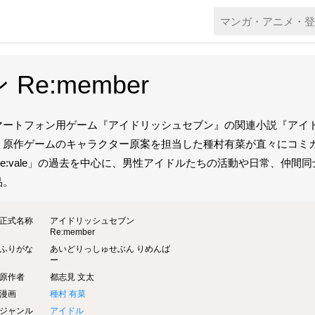
e:member
マートフォン用ゲーム『アイドリッシュセブン』の関連小説『アイドリッ
、原作ゲームのキャラクター原案を担当した種村有菜が直々にコミ
e:vale」の過去を中心に、男性アイドルたちの活動や日常、仲間同士
品。
正式名称
アイドリッシュセブン
Re:member
ふりがな
あいどりっしゅせぶん りめんば
ー
原作者
都志見 文太
漫画
種村 有菜
ジャンル
アイドル