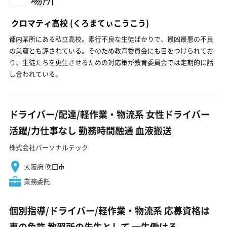
クロマティ高校
(くろまてぃこうこう)
都内某所にある私立高校。素行不良な生徒ばかりで、最凶最悪の不良
の巣窟とも評されている。そのため教育委員会にも目をつけられてお
り、生徒たちを更生させるための対応策が教育委員会では定期的に話
し合われている。
ドライバー/配達/軽作業・物流系 女性ドライバー
活躍/力仕事なし 勤務時間融通 血液搬送
株式会社パーソナルテック
大阪府 吹田市
業務委託
個別指導/ドライバー/軽作業・物流系 応募資格は
車の免許 教習所の先生として 一生働ける