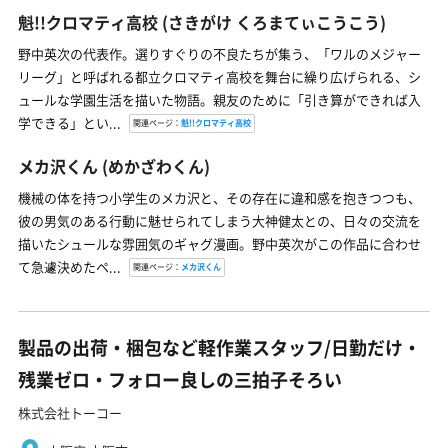
魁!!クロマティ高校
(さきがけ くろまてぃこうこう)
野中英次の代表作。選りすぐりの不良たちが集う、「ワルのメジャー
リーグ」と呼ばれる都立クロマティ高校を舞台に繰り広げられる、シ
ュールな学園生活を描いた物語。親友のために「引き算ができれば入
学できる」とい...
関連ページ：
魁!!クロマティ高校
メカ沢くん
(めかざわくん)
機械の体を持つ小学生のメカ沢と、その存在に違和感を抱きつつも、
彼の男気のある行動に魅せられてしまう大神健太との、日々の交流を
描いたシュールな雰囲気のギャグ漫画。野中英次がこの作品に合わせ
て急遽決めたペ...
関連ページ：
メカ沢くん
製品の出荷・梱包など軽作業スタッフ/日勤だけ・
残業ゼロ・フォロー良しの三拍子そろい
株式会社トーコー