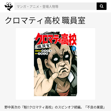
クロマティ高校 職員室
野中英次の『魁!!クロマティ高校』のスピンオフ続編。「不良の巣窟」