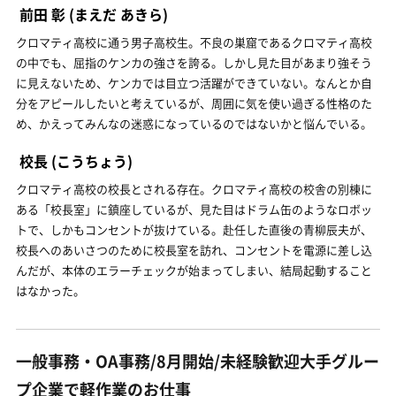
前田 彰
(まえだ あきら)
クロマティ高校に通う男子高校生。不良の巣窟であるクロマティ高校
の中でも、屈指のケンカの強さを誇る。しかし見た目があまり強そう
に見えないため、ケンカでは目立つ活躍ができていない。なんとか自
分をアピールしたいと考えているが、周囲に気を使い過ぎる性格のた
め、かえってみんなの迷惑になっているのではないかと悩んでいる。
校長
(こうちょう)
クロマティ高校の校長とされる存在。クロマティ高校の校舎の別棟に
ある「校長室」に鎮座しているが、見た目はドラム缶のようなロボッ
トで、しかもコンセントが抜けている。赴任した直後の青柳辰夫が、
校長へのあいさつのために校長室を訪れ、コンセントを電源に差し込
んだが、本体のエラーチェックが始まってしまい、結局起動すること
はなかった。
一般事務・OA事務/8月開始/未経験歓迎大手グルー
プ企業で軽作業のお仕事