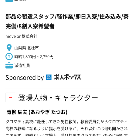
部品の製造スタッフ/軽作業/即日入寮/住み込み/寮
完備/8割入寮希望者
move on株式会社
山梨県 北杜市
時給1,800円～2,250円
派遣社員
Sponsored by
登場人物・キャラクター
青柳 辰夫
(あおやぎ たつお)
クロマティ高校に赴任してきた男性教師。教育委員会からクロマティ
高校の教頭になるように指示を受けるが、それ以外には何も聞かされ
ておらず、教頭という立場上、受け持ちのクラスもないために何もす