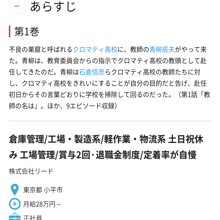
あらすじ
第1巻
不良の巣窟と呼ばれる
クロマティ高校
に、教師の
青柳辰夫
がやって来
た。青柳は、教育委員会からの指示でクロマティ高校の教頭として赴
任してきたのだ。青柳は
石倉信彦
らクロマティ高校の教師たちに対
し、クロマティ高校をきれいにすることが自分の目的だと告げ、赴任
初日からその言葉どおりに学校を掃除して回るのだった。（第1話「教
師の名は」。ほか、9エピソード収録）
倉庫管理/工場・製造系/軽作業・物流系 土日祝休
み 工場管理/賞与2回·退職金制度/定着率が自慢
株式会社リード
東京都 小平市
月給28万円～
正社員