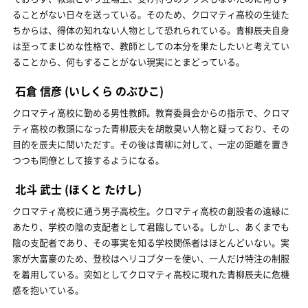
ることがない日々を送っている。そのため、クロマティ高校の生徒た
ちからは、得体の知れない人物として恐れられている。青柳辰夫自身
は至ってまじめな性格で、教師としての本分を果たしたいと考えてい
ることから、何もすることがない現実にとまどっている。
石倉 信彦
(いしくら のぶひこ)
クロマティ高校に勤める男性教師。教育委員会からの指示で、クロマ
ティ高校の教頭になった青柳辰夫を胡散臭い人物と疑っており、その
目的を辰夫に問いただす。その後は青柳に対して、一定の距離を置き
つつも同僚として接するようになる。
北斗 武士
(ほくと たけし)
クロマティ高校に通う男子高校生。クロマティ高校の創設者の遠縁に
あたり、学校の陰の支配者として君臨している。しかし、あくまでも
陰の支配者であり、その事実を知る学校関係者はほとんどいない。実
家が大富豪のため、登校はヘリコプターを使い、一人だけ特注の制服
を着用している。突如としてクロマティ高校に現れた青柳辰夫に危機
感を抱いている。