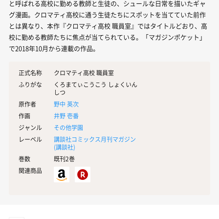
と呼ばれる高校に勤める教師と生徒の、シュールな日常を描いたギャ
グ漫画。クロマティ高校に通う生徒たちにスポットを当てていた前作
とは異なり、本作『クロマティ高校 職員室』ではタイトルどおり、高
校に勤める教師たちに焦点が当てられている。「マガジンポケット」
で2018年10月から連載の作品。
正式名称
クロマティ高校 職員室
ふりがな
くろまてぃこうこう しょくいん
しつ
原作者
野中 英次
作画
井野 壱番
ジャンル
その他学園
レーベル
講談社コミックス月刊マガジン
(
講談社
)
巻数
既刊2巻
関連商品