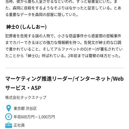
当時、彼から誰も入室させるなといわれ、ずっと秘書室にいた。ま
た、森岡に自殺をするようなそぶりはなかったと証言している。とあ
る重要なデータを森岡の部屋に隠していた。
紳士O
(しんしおー)
犯罪者を告発する謎の人物で、小さな窃盗事件から惑星間の密輸事件
までカバーできるほどの強力な情報網を持つ。告発文が紳士的な口調
で書かれていること、そしてアルファベットのO(オー)が署名されてい
たことから「紳士O」呼ばれている。2年前までは警察の味方だった。
マーケティング推進リーダー/インターネット/Web
サービス・ASP
株式会社タックスナップ
東京都 渋谷区
年収600万円～1,000万円
正社員