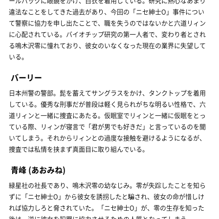
ールバックに眼鏡をかけ、白衣を着用している。研究に熱心なあまり
違法なことをしてきた過去があり、今回の「ニセ紳士O」事件につい
て警察に協力を申し出たことで、職を失うのではないかと六道リィン
に心配されている。バイオチップ研究の第一人者で、変わり者とされ
る鳴木沢零に憧れており、彼女のいなくなった現在の業界に失望して
いる。
バーリー
日本州警の警部。髭を蓄えてサングラスをかけ、タンクトップを着用
している。優秀な刑事だが普段は軽く見られがちな明るい性格で、六
道リィンと一緒に捜査にあたる。仮眠室でリィンと一緒に仮眠をとっ
ている際、リィンが寝言で「君が男でも好きだ」と言っているのを聞
いてしまう。それからリィンとの過度な接触を避けるようになるが、
捜査では私情を挟まず真面目に取り組んでいる。
青峰
(あおみね)
緑星社の社長であり、鳴木沢零の幼なじみ。零が失踪したことを知ら
ずに「ニセ紳士O」から彼女を誘拐したと騙され、彼女の命が惜しけ
れば協力しろと脅されていた。「ニセ紳士O」が、零の生存を知った
後は、逆に彼女を犯罪に協力させるための人質となってしまう。