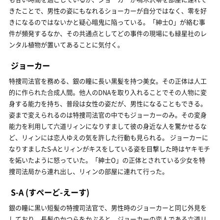
きたことで、男性の姿にもなれるショーカーが自分ではなく、零を好
きになるのではないかと疑心暗鬼に陥っている。「紳士O」が絡む事
件が頻発するなか、その共通点としてどの事件の現場にも緑星社のレ
ンタル植物が置いてあることに気付く。
ジョーカー
特捜司法官を務める、銀の瞳に長い黒髪を持つ美女。その正体は人工
的に作られた合成人間。他人のDNAを取り入れることでその人物に変
身する能力を持ち、普段は女性の姿だが、男性になることもできる。
姿まで変えられるのは特捜司法官の中でもジョーカーのみ。その変身
能力を利用して六道リィンになりすまして彼の身近な人を驚かせるな
ど、リィンには恋人ゆえの気を許した行動も見られる。 ジョーカーに
なりすましたS-Aとリィンがキスをしている姿を目撃した時はヤキモチ
を妬いたように怒っていた。「紳士O」の正体とされている少女を特
捜司法局から連れ出し、リィンの部屋に連れて行った。
S-A
(すぺーど-えーす)
銀の瞳に黒い短髪の特捜司法官で、男性時のジョーカーと同じ外見を
しており、長髪のかつらをかぶると、ジョーカーの恋人である六道リ