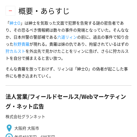
概要・あらすじ
「
紳士O
」は紳士を気取った文面で犯罪を告発する謎の密告者であ
り、その恐るべき情報網は数々の事件の発端となっていた。そんなな
か、日本州警の警部補である
六道リィン
の前に、過去の事件で知り合
った
秋野貴羅
が現れる。貴羅は妹の仇であり、拘留されているはずの
狩カルスト
を外出先で見かけたことをリィンに告げ、さらに狩カルス
トを自分で捕まえると言い放つ。
そんな貴羅を放っておけず、リィンは「紳士O」の偽者が起こした事
件にも巻き込まれていく。
法人営業/フィールドセールス/Webマーケティン
グ・ネット広告
株式会社グランネット
大阪府 大阪市
年収450万円～600万円