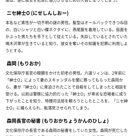
ニセ紳士O
(にせしんしおー)
本名など素性が一切不明の謎の男性。髪型はオールバックできつね目
の、白いシャツと白い蝶ネクタイに、燕尾服を着用している。仮面を
かぶった男たちを手下として従えている。失踪しているとされていた
鳴木沢零が生きていると知り、彼女を奪いその知識を犯罪に利用しよ
うとする。
森岡
(もりおか)
文化保存庁長官の眼鏡をかけた初老の男性。六道リィンは、2年前に
「紳士O」によって妻のスキャンダルを闇に葬ってもらった森岡か
ら、妻が「紳士O」に脅迫されたことで自殺をしてしまったと相談を
受ける。以前は警察に協力的だった「紳士O」が卑劣な恐喝者に成り
下がったことを知り、特捜司法局を頼ろうとしたところを、「ニセ紳
士O」に捕らえられ、転落死させられてしまう。
森岡長官の秘書
(もりおかちょうかんのひしょ)
文化保存庁の長官である森岡の秘書をしていた女性。森岡が死亡した