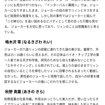
ィンにも見分けがつかない。「インターバル＜幕間＞」では、ジョー
カーになりすましたまま、ジョーカーの目の前でリィンとキスをする
など挑発的な態度をとる。しかし別の事件ではジョーカーと組んで
「ニセ紳士O」を追い詰めるなどバディとして息の合った行動も見せ
る。 ジョーカーを大切に思っており、リィンのことは邪魔者だと考え
ている。
鳴木沢 零
(なるきざわ れい)
ジョーカーが六道リィンの部屋に連れてきた謎の美少女。童顔で、外
見は15～16歳くらいに見えるが、その正体はバイオ・チップ工学の第
一人者である天才科学者。研究のためなら自らを顧みないことから
「エキサイティング」とも称されている。湯上りの姿のままでリィン
の自宅にいるところを帰宅したリィンに目撃されるもまったく動揺し
なかった。 男性姿のジョーカーと笑顔で話したり、自分への好意を確
認するなどジョーカーへの強いこだわりを感じさせる。
秋野 貴羅
(あきの きら)
秋野産業の社長令嬢。外見はおっとりした美人だが、思い立ったらす
ぐアクションを起こす行動派。外出先で偶然、妹を殺した犯人である