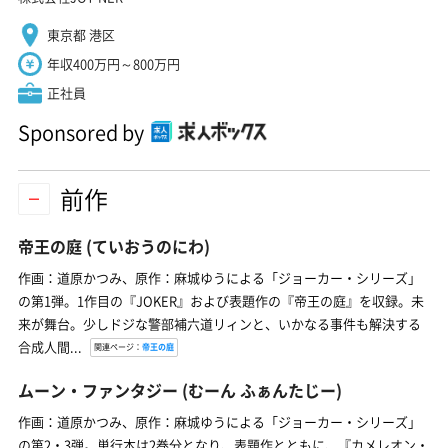
東京都 港区
年収400万円～800万円
正社員
Sponsored by
前作
帝王の庭
(ていおうのにわ)
作画：道原かつみ、原作：麻城ゆうによる「ジョーカー・シリーズ」
の第1弾。1作目の『JOKER』および表題作の『帝王の庭』を収録。未
来が舞台。少しドジな警部補六道リィンと、いかなる事件も解決する
合成人間...
関連ページ：
帝王の庭
ムーン・ファンタジー
(むーん ふぁんたじー)
作画：道原かつみ、原作：麻城ゆうによる「ジョーカー・シリーズ」
の第2・3弾。単行本は2巻分となり、表題作とともに、『カメレオン・