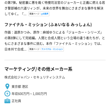
の第7弾。秘密裏に悪を裁く特捜司法官のジョーカーと正義に燃える若
き警部補の六道リィンが、未来の世界を舞台にさまざまな事件を解決
してゆく。『...
関連ページ：
χの歌声
ファイナル・ミッション
(ふぁいなる みっしょん)
作画：道原かつみ、原作：麻城ゆうによる「ジョーカー・シリーズ」
の第8弾にして完結編。人間と合成人間という立場の違う者たちが、と
もにさまざまな事件に挑む。本作『ファイナル・ミッション』では、
日本州で合成...
関連ページ：
ファイナル・ミッション
マーケティング/その他メーカー系
株式会社ジャパン・セキュリティシステム
東京都 港区
年収600万円～1,000万円
正社員