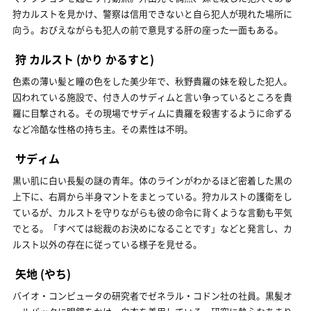
狩カルストを見かけ、警察は信用できないと自ら犯人が現れた場所に
向う。おびえながらも犯人の前で意見する肝の座った一面もある。
狩 カルスト
(かり かるすと)
色素の薄い髪と瞳の色をした美少年で、秋野貴羅の妹を殺した犯人。
囚われている施設で、付き人のサディムと言い争っているところを貴
羅に目撃される。その現場でサディムに貴羅を殺害するように命ずる
など冷酷な性格の持ち主。その素性は不明。
サディム
黒い肌に白い長髪の謎の青年。体のラインがわかるほど密着した黒の
上下に、右肩から半身マントをまとっている。狩カルストの護衛をし
ているが、カルストを守りながらも彼の命令に背くような言動も平気
でとる。「すべては総裁のお決めになることです」などと発言し、カ
ルスト以外の存在に従っている様子を見せる。
矢地
(やち)
バイオ・コンピュータの研究者でゼネラル・コドン社の社員。黒髪オ