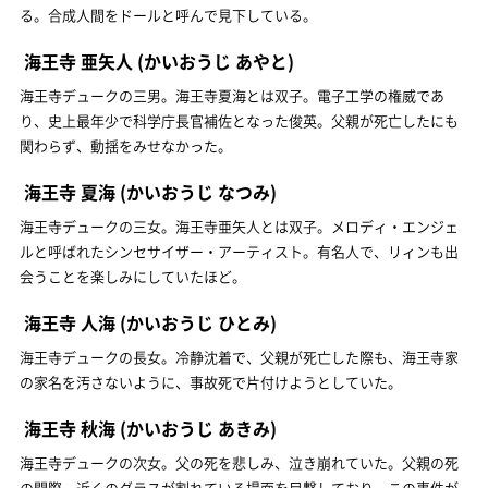
る。合成人間をドールと呼んで見下している。
海王寺 亜矢人
(かいおうじ あやと)
海王寺デュークの三男。海王寺夏海とは双子。電子工学の権威であ
り、史上最年少で科学庁長官補佐となった俊英。父親が死亡したにも
関わらず、動揺をみせなかった。
海王寺 夏海
(かいおうじ なつみ)
海王寺デュークの三女。海王寺亜矢人とは双子。メロディ・エンジェ
ルと呼ばれたシンセサイザー・アーティスト。有名人で、リィンも出
会うことを楽しみにしていたほど。
海王寺 人海
(かいおうじ ひとみ)
海王寺デュークの長女。冷静沈着で、父親が死亡した際も、海王寺家
の家名を汚さないように、事故死で片付けようとしていた。
海王寺 秋海
(かいおうじ あきみ)
海王寺デュークの次女。父の死を悲しみ、泣き崩れていた。父親の死
の間際、近くのグラスが割れている場面を目撃しており、この事件が