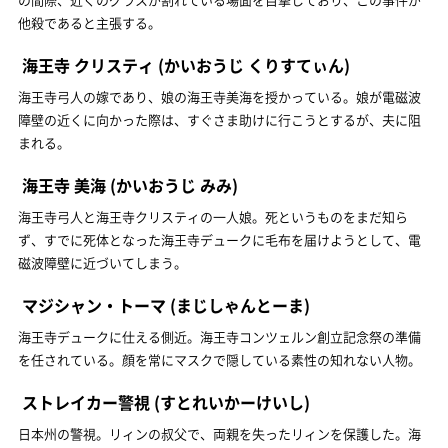
他殺であると主張する。
海王寺 クリスティ
(かいおうじ くりすてぃん)
海王寺弓人の嫁であり、娘の海王寺美海を授かっている。娘が電磁波
障壁の近くに向かった際は、すぐさま助けに行こうとするが、夫に阻
まれる。
海王寺 美海
(かいおうじ みみ)
海王寺弓人と海王寺クリスティの一人娘。死というものをまだ知ら
ず、すでに死体となった海王寺デュークに毛布を届けようとして、電
磁波障壁に近づいてしまう。
マジシャン・トーマ
(まじしゃんとーま)
海王寺デュークに仕える側近。海王寺コンツェルン創立記念祭の準備
を任されている。顔を常にマスクで隠している素性の知れない人物。
ストレイカー警視
(すとれいかーけいし)
日本州の警視。リィンの叔父で、両親を失ったリィンを保護した。海