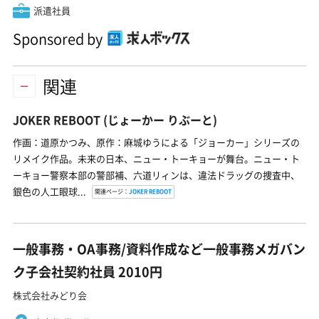
派遣社員
Sponsored by
関連
JOKER REBOOT
(じょーかー りぶーと)
作画：道原かつみ、原作：麻城ゆうによる「ジョーカー」シリーズの
リメイク作品。未来の日本、ニュー・トーキョーが舞台。ニュー・ト
ーキョー警察本部の警部補、六道リィンは、違法ドラッグの捜査中、
銀色の人工眼球...
関連ページ：
JOKER REBOOT
一般事務・OA事務/資料作成など一般事務メガバン
ク子会社契約社員 2010円
株式会社みどり会