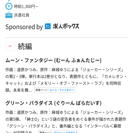
時給1,300円～
派遣社員
Sponsored by
続編
ムーン・ファンタジー
(むーん ふぁんたじー)
作画：道原かつみ、原作：麻城ゆうによる「ジョーカー・シリーズ」
の第2・3弾。単行本は2巻分となり、表題作とともに、『カメレオン・
キャット』および『メモリー・オブ・ファースト・ラブ』を同時収
録。未来を舞...
関連ページ：
ムーン・ファンタジー
グリーン・パラダイス
(ぐりーん ぱらだいす)
作画：道原かつみ、原作：麻城ゆうによる「ジョーカー・シリーズ」
の第5弾。「紳士O」という謎の密告者をめぐる事件が描かれた表題作
『グリーン・パラダイス』と、番外編となる『インターバル＜幕間
＞』が収録され...
関連ページ：
グリーン・パラダイス