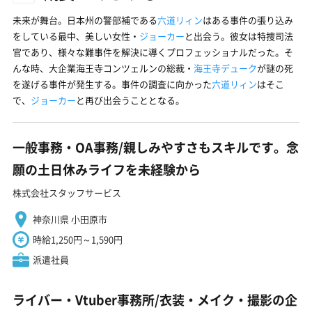
未来が舞台。日本州の警部補である
六道リィン
はある事件の張り込み
をしている最中、美しい女性・
ジョーカー
と出会う。彼女は特捜司法
官であり、様々な難事件を解決に導くプロフェッショナルだった。そ
んな時、大企業海王寺コンツェルンの総裁・
海王寺デューク
が謎の死
を遂げる事件が発生する。事件の調査に向かった
六道リィン
はそこ
で、
ジョーカー
と再び出会うこととなる。
一般事務・OA事務/親しみやすさもスキルです。念
願の土日休みライフを未経験から
株式会社スタッフサービス
神奈川県 小田原市
時給1,250円～1,590円
派遣社員
ライバー・Vtuber事務所/衣装・メイク・撮影の企