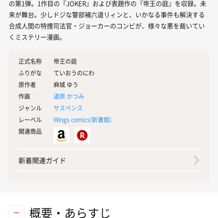
の第1弾。1作目の『JOKER』および表題作の『帝王の庭』を収録。未
来が舞台。少しドジな警部補六道リィンと、いかなる事件も解決する
合成人間の特捜司法官・ジョーカーのコンビが、様々な悪を裁いてい
くミステリー漫画。
正式名称
帝王の庭
ふりがな
ていおうのにわ
原作者
麻城 ゆう
作画
道原 かつみ
ジャンル
サスペンス
レーベル
Wings comics(
新書館
)
関連商品
新着関連ガイド
概要・あらすじ