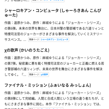
シャーロキアン・コンピュータ
(しゃーろきあん こんぴ
ゅーた)
作画：道原かつみ、原作：麻城ゆうによる「ジョーカー・シリーズ」
の第6弾。未来の世界を舞台に、日本州警の警部補である六道リィンと
特捜司法官のジョーカーがさまざまな事件を解決していくミステリー
サスペンス。...
関連ページ：
シャーロキアン・コンピュータ
χの歌声
(かいのうたごえ)
作画：道原かつみ、原作：麻城ゆうによる「ジョーカー・シリーズ」
の第7弾。秘密裏に悪を裁く特捜司法官のジョーカーと正義に燃える若
き警部補の六道リィンが、未来の世界を舞台にさまざまな事件を解決
してゆく。『...
関連ページ：
χの歌声
ファイナル・ミッション
(ふぁいなる みっしょん)
作画：道原かつみ、原作：麻城ゆうによる「ジョーカー・シリーズ」
の第8弾にして完結編。人間と合成人間という立場の違う者たちが、と
もにさまざまな事件に挑む。本作『ファイナル・ミッション』では、