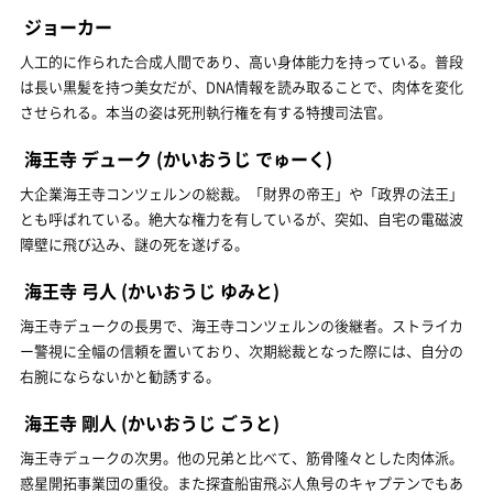
ジョーカー
人工的に作られた合成人間であり、高い身体能力を持っている。普段
は長い黒髪を持つ美女だが、DNA情報を読み取ることで、肉体を変化
させられる。本当の姿は死刑執行権を有する特捜司法官。
海王寺 デューク
(かいおうじ でゅーく)
大企業海王寺コンツェルンの総裁。「財界の帝王」や「政界の法王」
とも呼ばれている。絶大な権力を有しているが、突如、自宅の電磁波
障壁に飛び込み、謎の死を遂げる。
海王寺 弓人
(かいおうじ ゆみと)
海王寺デュークの長男で、海王寺コンツェルンの後継者。ストライカ
ー警視に全幅の信頼を置いており、次期総裁となった際には、自分の
右腕にならないかと勧誘する。
海王寺 剛人
(かいおうじ ごうと)
海王寺デュークの次男。他の兄弟と比べて、筋骨隆々とした肉体派。
惑星開拓事業団の重役。また探査船宙飛ぶ人魚号のキャプテンでもあ