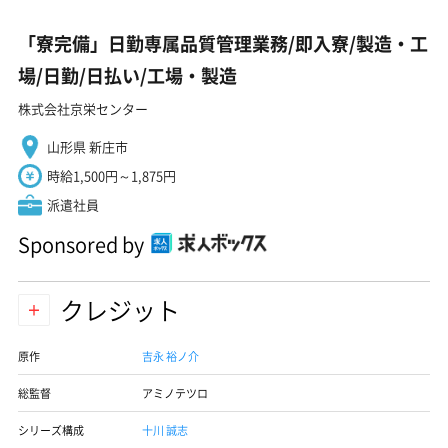
「寮完備」日勤専属品質管理業務/即入寮/製造・工
場/日勤/日払い/工場・製造
株式会社京栄センター
山形県 新庄市
時給1,500円～1,875円
派遣社員
Sponsored by
クレジット
原作
吉永 裕ノ介
総監督
アミノテツロ
シリーズ構成
十川 誠志