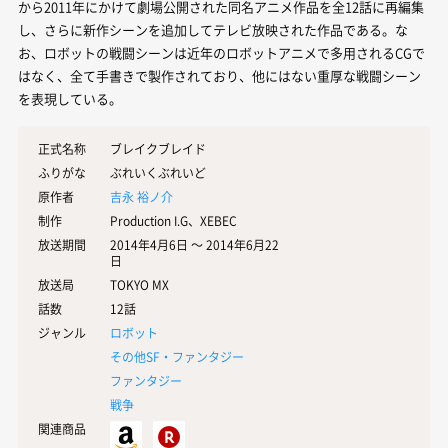
から2011年にかけて劇場公開された同名アニメ作品を全12話に再編集
し、さらに新作シーンを追加してテレビ放映された作品である。な
お、ロボットの戦闘シーンは近年のロボットアニメで多用されるCGで
はなく、全て手書きで製作されており、他にはない重厚な戦闘シーン
を表現している。
正式名称
ブレイクブレイド
ふりがな
ぶれいくぶれいど
原作者
吉永 裕ノ介
制作
Production I.G、XEBEC
放送期間
2014年4月6日 〜 2014年6月22
日
放送局
TOKYO MX
話数
12話
ジャンル
ロボット
その他SF・ファンタジー
ファンタジー
戦争
関連商品