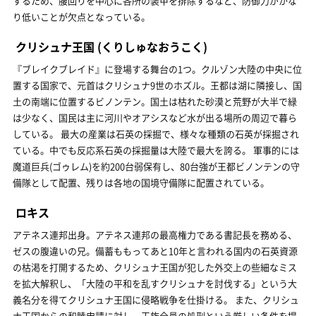
するため、腰回りを中心に各所の装甲を排除するなど、防御力がかな
り低いことが欠点となっている。
クリシュナ王国
(くりしゅなおうこく)
『ブレイクブレイド』に登場する舞台の1つ。クルゾン大陸の中央に位
置する国家で、元首はクリシュナ9世のホズル。王都は湖に隣接し、国
土の南端に位置するビノンテン。国土は枯れた砂漠と荒野が大半で緑
は少なく、国民は主に河川やオアシスなど水が出る場所の周辺で暮ら
している。 最大の産業は石英の採掘で、様々な種類の石英が採掘され
ている。中でも反応系石英の採掘量は大陸で最大を誇る。 軍事的には
魔道巨兵(ゴゥレム)を約200台弱保有し、80台強が王都ビノンテンの守
備隊として配置、残りは各地の国境守備隊に配置されている。
ロキス
アテネス連邦出身。アテネス連邦の最高権力である書記長を務める、
ゼスの腹違いの兄。備蓄ももってあと10年と言われる国内の石英資源
の枯渇を打開するため、クリシュナ王国が犯した外交上の些細なミス
を拡大解釈し、「大陸の平和を乱すクリシュナを討伐する」という大
義名分を得てクリシュナ王国に侵略戦争を仕掛ける。 また、クリシュ
ナ王国からの和睦申請に対し、王族全員の処刑という厳しい条件を提