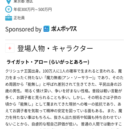
東京都 港区
年収300万円～500万円
正社員
Sponsored by
登場人物・キャラクター
ライガット・アロー
(らいがっとあろー)
クリシュナ王国出身。100万人に1人の確率で生まれると言われる、魔
力をまったく持たない「魔力無者(アン・ソーサラー)」であり、そのた
め周囲から「能無し」と呼ばれ差別されて生きてきた、平民出身の25
歳の男性。 明るく情け深い、争いを好まない性格。普段は軽い言動が
多く、お調子者と見られることも多い。しかし、その明るさは子供の
頃から「能無し」として蔑まれてきた現状への唯一の抵抗であり、あ
えてお調子者を気取って精神の安定を図っている面もある。 また、魔
力を持たない事はもちろん、抜きん出た技術や知識も持ち合わせてい
ないことから、自虐的な程自己評価が低い。 普通の人間では動かすこ