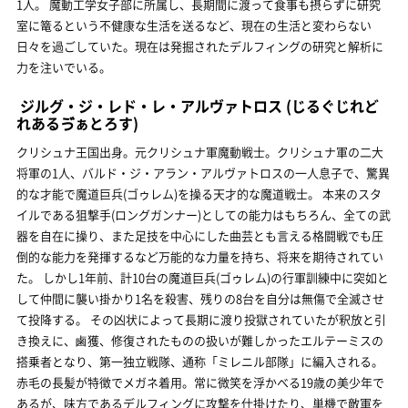
1人。 魔動工学女子部に所属し、長期間に渡って食事も摂らずに研究
室に篭るという不健康な生活を送るなど、現在の生活と変わらない
日々を過ごしていた。現在は発掘されたデルフィングの研究と解析に
力を注いでいる。
ジルグ・ジ・レド・レ・アルヴァトロス
(じるぐじれど
れあるゔぁとろす)
クリシュナ王国出身。元クリシュナ軍魔動戦士。クリシュナ軍の二大
将軍の1人、バルド・ジ・アラン・アルヴァトロスの一人息子で、驚異
的な才能で魔道巨兵(ゴゥレム)を操る天才的な魔道戦士。 本来のスタ
イルである狙撃手(ロングガンナー)としての能力はもちろん、全ての武
器を自在に操り、また足技を中心にした曲芸とも言える格闘戦でも圧
倒的な能力を発揮するなど万能的な力量を持ち、将来を期待されてい
た。 しかし1年前、計10台の魔道巨兵(ゴゥレム)の行軍訓練中に突如と
して仲間に襲い掛かり1名を殺害、残りの8台を自分は無傷で全滅させ
て投降する。 その凶状によって長期に渡り投獄されていたが釈放と引
き換えに、鹵獲、修復されたものの扱いが難しかったエルテーミスの
搭乗者となり、第一独立戦隊、通称「ミレニル部隊」に編入される。
赤毛の長髪が特徴でメガネ着用。常に微笑を浮かべる19歳の美少年で
あるが、味方であるデルフィングに攻撃を仕掛けたり、単機で敵軍を