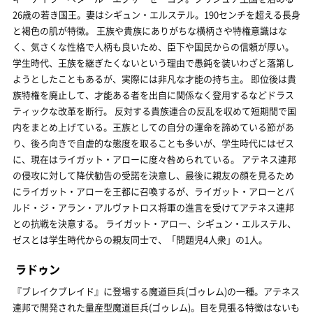
26歳の若き国王。妻はシギュン・エルステル。190センチを超える長身
と褐色の肌が特徴。 王族や貴族にありがちな横柄さや特権意識はな
く、気さくな性格で人柄も良いため、臣下や国民からの信頼が厚い。
学生時代、王族を継ぎたくないという理由で愚鈍を装いわざと落第し
ようとしたこともあるが、実際には非凡な才能の持ち主。 即位後は貴
族特権を廃止して、才能ある者を出自に関係なく登用するなどドラス
ティックな改革を断行。 反対する貴族連合の反乱を収めて短期間で国
内をまとめ上げている。王族としての自分の運命を諦めている節があ
り、後ろ向きで自虐的な態度を取ることも多いが、学生時代にはゼス
に、現在はライガット・アローに度々咎められている。 アテネス連邦
の侵攻に対して降伏勧告の受諾を決意し、最後に親友の顔を見るため
にライガット・アローを王都に召喚するが、ライガット・アローとバ
ルド・ジ・アラン・アルヴァトロス将軍の進言を受けてアテネス連邦
との抗戦を決意する。 ライガット・アロー、シギュン・エルステル、
ゼスとは学生時代からの親友同士で、「問題児4人衆」の1人。
ラドゥン
『ブレイクブレイド』に登場する魔道巨兵(ゴゥレム)の一種。アテネス
連邦で開発された量産型魔道巨兵(ゴゥレム)。目を見張る特徴はないも