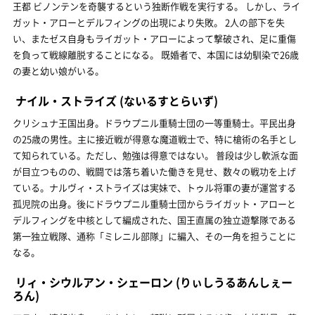
王都 ビノンテンを奇襲するという独断作戦を実行する。 しかし、ライ
ガット・アローとデルフィングの出現により失敗。 2人の部下を失
い、またゼス自身もライガット・アローによって撃破され、足に重傷
を負って戦線離脱することになる。 既婚者で、本国には幼馴染で26歳
の妻と幼い娘がいる。
ナイル・ストライズ
(ないるすとらいず)
クリシュナ王国出身。ドラウプニル重騎士団の一等重騎士。平民出身
の25歳の男性。主に接近戦が得意な魔道戦士で、特に槍術の名手とし
て知られている。ただし、勉強は得意ではない。 普段は少し軟派な面
が目立つものの、戦闘では落ち着いた働きを見せ、数々の戦功を上げ
ている。ナルヴィ・ストライズは実妹で、トゥル将軍の妻が運営する
孤児院の出身。後にドラウプニル重騎士団からライガット・アローと
デルフィングを中核として編成された、国王直属の独立遊撃隊である
第一独立戦隊、通称「ミレニル部隊」に編入、その一角を担うことに
なる。
リィ・シウルアン・シェーロン
(りぃしうるあんしぇー
ろん)