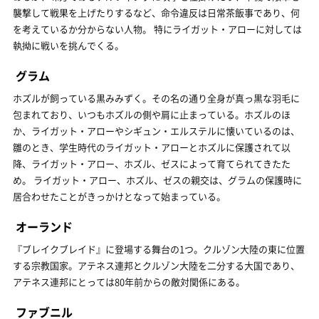
襲撃して戦果を上げたりするなど、命令違反は日常茶飯事であり、何
を考えているか分からない人物。 特にライガット・アローに対しては
執拗に戦いを挑んでくる。
グラム
ホズルが飼っている黒みみずく。その名の通り全身が真っ黒な羽毛に
包まれており、いつもホズルの側や肩に止まっている。ホズルのほ
か、ライガット・アローやシギュン・エルステルに懐いているのは、
雛のとき、学生時代のライガット・アローとホズルに保護されて以
降、ライガット・アロー、ホズル、ゼスによって育てられてきたた
め。 ライガット・アロー、ホズル、ゼスの親交は、グラムの保護時に
居合わせたことがきっかけとなって始まっている。
オーランド
『ブレイクブレイド』に登場する舞台の1つ。クルゾン大陸の東に位置
する宗教国家。アテネス連邦とクルゾン大陸を二分する大国であり、
アテネス連邦にとっては80年前からの敵対関係にある。
ファブニル