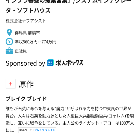
インフラ基盤の提案営業」/システムインテグレー
タ・ソフトハウス
株式会社ナブアシスト
群馬県 前橋市
年収560万円～774万円
正社員
Sponsored by
原作
ブレイク ブレイド
誰もが石英に命令を与える“魔力”と呼ばれる力を持つ中東風の世界が
舞台。人々は石英を動力源とした人型巨大兵器魔動巨兵(ゴォレム)を製
造し、互いに戦争をしている。主人公のライガット・アローは100万人
に1...
関連ページ：
ブレイク ブレイド