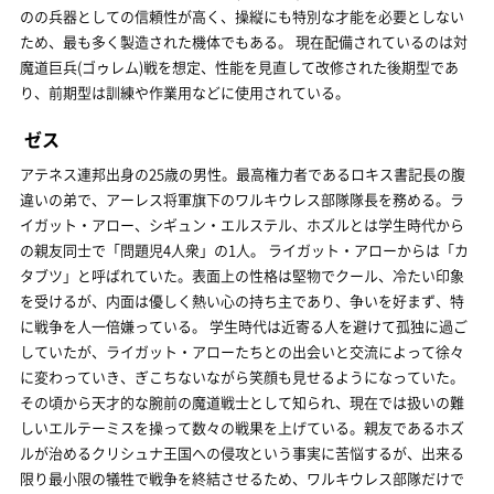
のの兵器としての信頼性が高く、操縦にも特別な才能を必要としない
ため、最も多く製造された機体でもある。 現在配備されているのは対
魔道巨兵(ゴゥレム)戦を想定、性能を見直して改修された後期型であ
り、前期型は訓練や作業用などに使用されている。
ゼス
アテネス連邦出身の25歳の男性。最高権力者であるロキス書記長の腹
違いの弟で、アーレス将軍旗下のワルキウレス部隊隊長を務める。ラ
イガット・アロー、シギュン・エルステル、ホズルとは学生時代から
の親友同士で「問題児4人衆」の1人。 ライガット・アローからは「カ
タブツ」と呼ばれていた。表面上の性格は堅物でクール、冷たい印象
を受けるが、内面は優しく熱い心の持ち主であり、争いを好まず、特
に戦争を人一倍嫌っている。 学生時代は近寄る人を避けて孤独に過ご
していたが、ライガット・アローたちとの出会いと交流によって徐々
に変わっていき、ぎこちないながら笑顔も見せるようになっていた。
その頃から天才的な腕前の魔道戦士として知られ、現在では扱いの難
しいエルテーミスを操って数々の戦果を上げている。親友であるホズ
ルが治めるクリシュナ王国への侵攻という事実に苦悩するが、出来る
限り最小限の犠牲で戦争を終結させるため、ワルキウレス部隊だけで