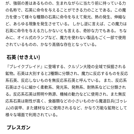
が、強弱の差はあるものの、生まれながらに当たり前に持っている力
の名称で、石英に命令を与えることができる力のことである。この魔
力を使って様々な種類の石英に命令を与えて発光、熱の発生、伸縮な
ど、あらゆる現象を発生させている。 しかし逆に言えば、この魔力は
石英に命令を与える力しかないとも言える、奇妙な力でもある。 ちな
みに、オイル式のランプなど、魔力を使わない製品もごく一部で使用
されているものの、かなり高価な存在となっている。
石英
(せきえい)
『ブレイクブレイド』に登場する、クルゾン大陸の全域で採掘される
鉱物。石英は大別すると2種類に分類され、魔力に反応するものを反応
系石英、反応しないものを無反応系石英と呼んでいる。 また、反応系
石英はさらに細かく柔軟系、発光系、発熱系、耐熱系などに分類され
る。反応系石英は照明や熱源、機械の動力などに使用され、また無反
応系石英は剛性が高く、食器類などの小さいものから魔道巨兵(ゴゥレ
ム)の装甲、また建材などに使用されるなど、かなり万能な鉱物として
様々な場面で利用されている。
プレスガン