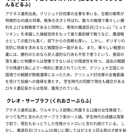
んるどるふ)
アテネス連邦出身。クリシュナ討伐軍の全軍を率いる、左眼の眼帯が
特徴的な45歳の将軍。戦争の天才と呼ばれ、数々の戦場で華々しい勝
利を上げる戦略家であると同時に、専用の魔道巨兵(ゴゥレム)「ヒュケ
リオン」を卓越した操縦技術をもって操り最前線で戦うなど、魔道戦
士としての能力も高く、部下からの信頼も厚い。 しかし、ギリギリの
攻防に快楽を求めるなど戦闘狂の一面がある。 また、華々しい戦歴の
裏には、勝利のためなら非人道的な行為も平気で使うという、普段の
落ち着いた物腰からは想像できないほどの残虐性を持つ。 過去の戦闘
での残虐行為により一時的に更迭されていたが、クリシュナ王国との
国境での戦闘が敗戦濃厚になったため、クリシュナ討伐軍の全権委譲
を受けて前線への復帰を果たす。 学生時代の同期で現在も親交がある
ロキス書記長からは信用、重用されている。
クレオ・サーブラフ
(くれおさーぶらふ)
アテネス連邦出身。ワルキウレス部隊に所属する12歳の女性隊員で、
かつて名門と言われたサーブラフ家の一人娘。学生時代の成績は落第
寸前で、現在もおっとりした性格からトロいと言われ続けている。 し
かし、魔道巨兵(ゴゥレム)の扱いに関してはゼスを上回る程の才能を秘