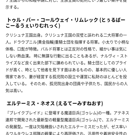
示する。
トゥル・バー・コールウェイ・リムレック
(とぅるばー
こーるうぇいりむれっく)
クリシュナ王国出身。クリシュナ王国の双璧と謳われる二大将軍の一
人。ドラウプニル(黄金指輪)重騎士団を指揮する将軍。小太りで小柄な
体格、口髭が特徴。バルド将軍とは正反対の性格で、細かい事は気に
しない熱血漢。 時に無謀な行動に出ることもあるが、ナルヴィ・スト
ライズなど良く出来た部下に諌められている。騎士団としてのプライ
ドが高く、時として他者を見下す面はあるものの、基本的に優しい人
情家であり、妻が経営する孤児院の設立や運営に私財のほとんどを投
入している。 そのため、孤児院出身の団員や子供たち、国民からの人
気は高い。
エルテーミス・ネオス
(えるてーみすねおす)
『ブレイクブレイド』に登場する魔道巨兵(ゴゥレム)の一種。アテネス
連邦で開発された最新型の軽量型魔道巨兵(ゴゥレム)で、エルテーミス
の発展型。一度は欠陥機扱いされたエルテーミスだったが、ゼス率い
るワルキウレス部隊の戦果により再評価され、汎用性や着地安全性の