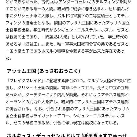
とができなかった、古代巨兵(アンダーゴゥレム)のデルフィングを動か
すことができる唯一の人間。結果的に戦争に巻き込まれ、思い悩んだ
末にクリシュナ軍に入隊し、バルド将軍旗下の二等重騎士としてデル
フィングの搭乗士となる。 隣国のアッサム王国にあったアッサム国立
士官学校出身。学生時代からシギュン・エルステル、ホズル、ゼスと
は親友同士であり、「問題児4人衆」とも呼ばれていた。 学生時代の
あだ名は「追試王」。また、唯一軍事大国総司令官の弟であるゼスと
一国の皇太子であるホズルの喧嘩を仲裁する事が出来た存在であっ
た。
アッサム王国
(あっさむおうこく)
『ブレイクブレイド』に登場する舞台の1つ。クルゾン大陸の中央に位
置し、クリシュナ王国の隣国。首都はティブガル。長らく中立の立場
だったが、クーデターにより内乱が勃発。それによりアテネス連邦と
オーランドの武力介入を許し、結果的にアッサム王国はアテネス連邦
に併合される。 なお、併合される前のアッサム王国にあったアッサム
国立士官学校はライガット・アロー、シギュン・エルステル、ホズ
ル、ゼスの母校であるが、併合に伴い現在は廃校になっている。
ボルキュス・デュッセンルドルフ
(ぼるきゅすでゅっせ