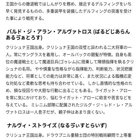
王国からの撤退戦ではしんがりを務め、接近するデルフィングをいち
早く発見するものの、多重装甲を装備したデルフィングの突進を受け
た事により戦死する。
バルド・ジ・アラン・アルヴァトロス
(ばるどじあらん
あるゔぁとろす)
クリシュナ王国出身。クリシュナ王国の双璧と謳われる二大将軍の一
人。常にサングラスを着用し、オールバックの銀髪が特徴。自身も高
位の魔道戦士として魔道巨兵(ゴゥレム)に搭乗して陣頭指揮を執るクリ
シュナの名将。 やや慎重な性格ながら指揮能力、判断能力、状況把握
能力など、将軍としての能力は非常に高く、また状況による臨機応変
な対処など柔軟な思考も持ち合わせている。 しかし直情的な性格のた
め、損な役回りや大胆な行動に出ることもある。ライガット・アロー
を常に気にかけており、悩むライガット・アローに助言や苦言などを
与えている。 ミレニム部隊に配属されたジルグ・ジ・レド・レ・アル
ヴァトロスは一人息子だが、親子仲はあまり良くない。
ナルヴィ・ストライズ
(なるゔぃすとらいず)
クリシュナ王国出身。ドラウプニル重騎士団の特別戦術顧問で上等重