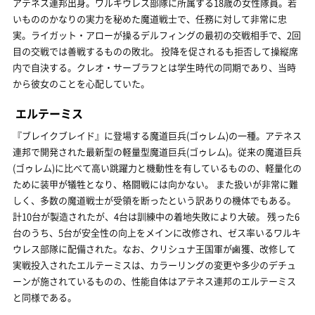
アテネス連邦出身。ワルキウレス部隊に所属する18歳の女性隊員。若
いもののかなりの実力を秘めた魔道戦士で、任務に対して非常に忠
実。ライガット・アローが操るデルフィングの最初の交戦相手で、2回
目の交戦では善戦するものの敗北。 投降を促されるも拒否して操縦席
内で自決する。クレオ・サーブラフとは学生時代の同期であり、当時
から彼女のことを心配していた。
エルテーミス
『ブレイクブレイド』に登場する魔道巨兵(ゴゥレム)の一種。アテネス
連邦で開発された最新型の軽量型魔道巨兵(ゴゥレム)。従来の魔道巨兵
(ゴゥレム)に比べて高い跳躍力と機動性を有しているものの、軽量化の
ために装甲が犠牲となり、格闘戦には向かない。 また扱いが非常に難
しく、多数の魔道戦士が受領を断ったという訳ありの機体でもある。
計10台が製造されたが、4台は訓練中の着地失敗により大破。 残った6
台のうち、5台が安全性の向上をメインに改修され、ゼス率いるワルキ
ウレス部隊に配備された。なお、クリシュナ王国軍が鹵獲、改修して
実戦投入されたエルテーミスは、カラーリングの変更や多少のデチュ
ーンが施されているものの、性能自体はアテネス連邦のエルテーミス
と同様である。