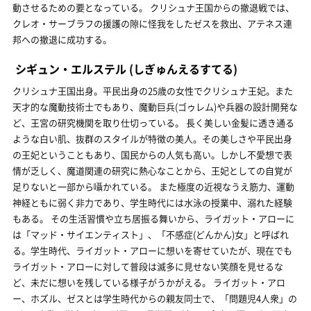
動させるための要となっている。 クリシュナ王国からの撤退戦では、
クレオ・サーブラフの援護の隙に怪我をしたゼスを救出、アテネス連
邦への撤退に成功する。
シギュン・エルステル
(しぎゅんえるすてる)
クリシュナ王国出身。平民出身の25歳の女性でクリシュナ王妃。また
天才的な魔動技術士でもあり、魔動巨兵(ゴゥレム)や兵器の設計開発な
ど、王宮の研究機関を取り仕切っている。 長く美しい金髪に透き通る
ような白い肌、抜群のスタイルが特徴の美人。その美しさや平民出身
の王妃ということもあり、国民からの人気も高い。しかし不愛想で表
情が乏しく、魔道関連の研究に熱心なことから、王妃としての自覚が
足りないと一部から囁かれている。 また極度の近視なうえ筋力、運動
神経ともに弱く非力であり、学生時代には水泳の授業中、溺れた経験
もある。 その生活習慣や立ち居振る舞いから、ライガット・アローに
は「マッド・サイエンティスト」、「不感症(どんかん)女」と呼ばれ
る。学生時代、ライガット・アローに想いを寄せていたが、現在でも
ライガット・アローに対して普段は滅多に見せない笑顔を見せるな
ど、未だに想いを残している様子がうかがえる。 ライガット・アロ
ー、ホズル、ゼスとは学生時代からの親友同士で、「問題児4人衆」の