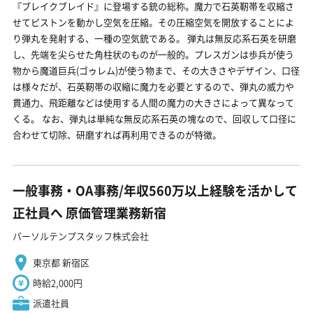
『ブレイクブレイド』に登場する銃の総称。魔力で石英靭帯を収縮さ
せてピストンを動かし空気を圧縮。その圧縮空気を開放することによ
り弾丸を発射する、一種の空気銃である。 弾丸は無反応系石英を研磨
し、先端を尖らせた角柱状のものが一般的。プレスガンは歩兵が使う
物から魔道巨兵(ゴゥレム)が使う物まで、その大きさやデザイン、口径
は様々だが、石英靭帯の収縮に魔力を必要とするので、弾丸の威力や
貫通力、飛距離などは使用する人間の魔力の大きさによって異なって
くる。 なお、弾丸は単純な無反応系石英の塊なので、回収して口径に
合わせて切除、研磨すれば再利用できるのが特徴。
一般事務・OA事務/年収560万以上経験を活かして
正社員へ 原価管理業務新宿
パーソルテンプスタッフ株式会社
東京都 新宿区
時給2,000円
派遣社員