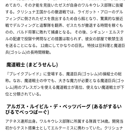
めており、その才能を見抜いたゼスが自身のワルキウレス部隊に抜擢
する。クリシュナ王国からの撤退戦では、ライガット・アローのデル
フィングに倒されたゼスを救出するため自ら囮となり、驚異的な接近
戦でデルフィングと追撃隊を翻弄、ゼスたちが撤退する時間を稼ぐも
のの、バルド将軍に敗れて捕虜となる。 その後、シギュン・エルステ
ルの配慮で投獄や拷問などの措置は取られず、彼女の部屋で軟禁生活
を送ることになる。 12歳にしてかなりの巨乳。 特技は豆料理と魔道巨
兵(ゴゥレム)の長時間稼動。
魔道戦士
(まどうせんし)
『ブレイクブレイド』に登場する、魔道巨兵(ゴゥレム)の操縦士の総
称。なお、魔道戦士の中でも、大きな魔力が必要となる魔道巨兵(ゴゥ
レム)用のプレスガンを使える魔道戦士が高位、使えない魔道戦士が下
位と分類されている。
アルガス・ルイビル・デ・ベッツバーグ
(あるがするい
びるでべっつばーぐ)
アテネス連邦出身。ワルキウレス部隊に所属する隊員で34歳。開発当
初からテスト搭乗士としてエルテーミスに携わっていた。クリシュナ