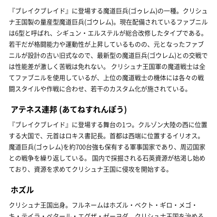
『ブレイクブレイド』に登場する魔道巨兵(ゴゥレム)の一種。クリシュ
ナ王国製の量産型魔道巨兵(ゴウレム)。現在配備されているファブニル
は6型と呼ばれ、シギュン・エルステルが総合改修したタイプである。
若干だが格闘能力や運動性が上昇しているものの、元となったファブ
ニルが設計の古い旧式なので、最新型の魔道巨兵(ゴウレム)との交戦で
は性能差が激しく苦戦は免れない。 クリシュナ王国軍の魔道戦士は全
てファブニルを使用しているが、上位の魔道戦士の機体には各々の戦
闘スタイルや作戦に合わせ、若干のカスタム化が施されている。
アテネス連邦
(あてねすれんぽう)
『ブレイクブレイド』に登場する舞台の1つ。クルゾン大陸の西に位置
する大国で、元首はロキス書記長。首都は西端に位置するイリオス。
魔道巨兵(ゴゥレム)を約700台強も保有する軍事国家であり、周辺国家
との戦争を繰り返している。 国内で採掘される石英資源が枯渇し始め
ており、資源を求めてクリシュナ王国に侵攻を開始する。
ホズル
クリシュナ王国出身。フルネームはホズル・ベクト・ギロ・メゴ・
キ・テイラ・ペタール・エグザ・ゼーヨダ。クリシュナ王国を治める