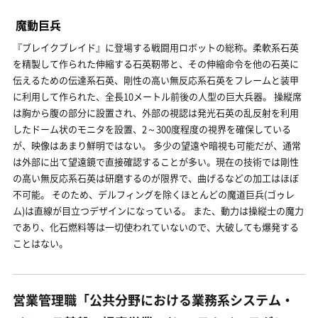
魔動巨兵
『ブレイクブレイド』に登場する戦闘用ロボットの総称。柔軟系石英
を精製して作られた伸縮する石英靭帯と、その伸縮命令を他の石英に
伝えるための伝達系石英、剛性の高い無反応系石英をフレームと装甲
に利用して作られた、全長10メートル前後の人型の巨大兵器。 操縦席
は胸から腹の部分に設置され、外部の視認は発光石英の乱反射を利用
したドーム状のモニタを設置、2～300度程度の視界を確保している
が、映像はあまり鮮明ではない。 多少の望遠や暗視も可能だが、通常
は外部に出て望遠鏡で直接確認することが多い。現在の技術では剛性
の高い無反応系石英は研磨するのが限界で、曲げるなどの加工はほぼ
不可能。 そのため、デルフィングを除くほとんどの魔道巨兵(ゴゥレ
ム)は直線が目立つデザインになっている。 また、動力は操縦士の魔力
であり、化石燃料等は一切使われていないので、大破しても爆発する
ことはない。
営業管理職「公共分野における業務系システム・