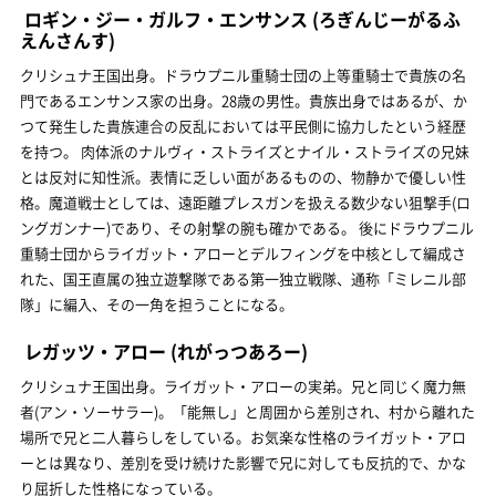
ロギン・ジー・ガルフ・エンサンス
(ろぎんじーがるふ
えんさんす)
クリシュナ王国出身。ドラウプニル重騎士団の上等重騎士で貴族の名
門であるエンサンス家の出身。28歳の男性。貴族出身ではあるが、か
つて発生した貴族連合の反乱においては平民側に協力したという経歴
を持つ。 肉体派のナルヴィ・ストライズとナイル・ストライズの兄妹
とは反対に知性派。表情に乏しい面があるものの、物静かで優しい性
格。魔道戦士としては、遠距離プレスガンを扱える数少ない狙撃手(ロ
ングガンナー)であり、その射撃の腕も確かである。 後にドラウプニル
重騎士団からライガット・アローとデルフィングを中核として編成さ
れた、国王直属の独立遊撃隊である第一独立戦隊、通称「ミレニル部
隊」に編入、その一角を担うことになる。
レガッツ・アロー
(れがっつあろー)
クリシュナ王国出身。ライガット・アローの実弟。兄と同じく魔力無
者(アン・ソーサラー)。「能無し」と周囲から差別され、村から離れた
場所で兄と二人暮らしをしている。お気楽な性格のライガット・アロ
ーとは異なり、差別を受け続けた影響で兄に対しても反抗的で、かな
り屈折した性格になっている。