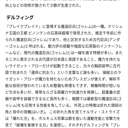
向上などの改修が施されて少数が生産された。
デルフィング
『ブレイクブレイド』に登場する魔道巨兵(ゴゥレム)の一種。クリシュ
ナ王国の王都 ビノンテンの石英採掘場で発見された、推定千年前に作
られた魔道巨兵(ゴゥレム)であり、他と区別するため古代巨兵(アンダ
ーゴゥレム)と呼ばれる。 動力炉の搭載や強固な石英製のインナーフレ
ームなど、現代の魔道巨兵(ゴゥレム)とは一線を画す特徴が多い。また
モニタに表示される古代語が日本語と英語であること、魔力を持たな
いライガット・アローだけが起動できること、元々の胸部装甲に古代
語で刻まれた「運命に抗おう」という言葉など謎も多い。 操縦士のラ
イガット・アローが魔力を持たないためプレスガンが使えず、解析不
能な技術が使われているため整備も修理もできず、稼働時間が短いな
ど欠点も多いが、尋常ならざる跳躍力や加速力を発揮し、超重量の武
器や装甲を装備できるなど長所も多く、戦闘では最新型の魔道巨兵(ゴ
ゥレム)をも圧倒する性能を有している。 外見上の特徴は折れた頭部の
角と背中の背鰭(はいき)。 この折れた角を見てナルヴィ・ストライズ
は「壊れた刃」を、ボルキュス将軍は群を抜いた運動性能と攻撃力を
見て「破壊を象徴する刃」を連想し、それぞれデルフィングを「ブレ