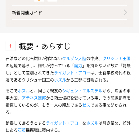
新着関連ガイド
概要・あらすじ
石油などの化石燃料が採れない
クルゾン大陸
の中央、
クリシュナ王国
の辺境で暮らし、誰もが持っている「
魔力
」を持たないが故に「能無
し」として差別されてきた
ライガット・アロー
は、士官学校時代の親
友であるクリシュナ国王の
ホズル
から王都に召喚される。
そこで
ホズル
と、同じく親友の
シギュン・エルステル
から、隣国の軍
事大国、
アテネス連邦
から領土侵犯を受けている事、その前線部隊を
指揮しているのが、もう一人の親友である
ゼス
である事を聞かされ
る。
動揺して帰ろうとする
ライガット・アロー
を
ホズル
は引き留め、郊外
にある
石英
採掘場に案内する。