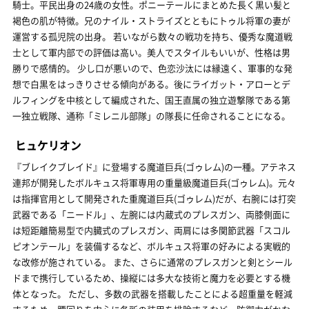
騎士。平民出身の24歳の女性。ポニーテールにまとめた長く黒い髪と
褐色の肌が特徴。兄のナイル・ストライズとともにトゥル将軍の妻が
運営する孤児院の出身。 若いながら数々の戦功を持ち、優秀な魔道戦
士として軍内部での評価は高い。美人でスタイルもいいが、性格は男
勝りで感情的。 少し口が悪いので、色恋沙汰には縁遠く、軍事的な発
想で白黒をはっきりさせる傾向がある。後にライガット・アローとデ
ルフィングを中核として編成された、国王直属の独立遊撃隊である第
一独立戦隊、通称「ミレニル部隊」の隊長に任命されることになる。
ヒュケリオン
『ブレイクブレイド』に登場する魔道巨兵(ゴゥレム)の一種。アテネス
連邦が開発したボルキュス将軍専用の重量級魔道巨兵(ゴゥレム)。元々
は指揮官用として開発された重魔道巨兵(ゴゥレム)だが、右腕には打突
武器である「ニードル」、左腕には内蔵式のプレスガン、両膝側面に
は短距離簡易型で内臓式のプレスガン、両肩には多関節武器「スコル
ピオンテール」を装備するなど、ボルキュス将軍の好みによる実戦的
な改修が施されている。 また、さらに通常のプレスガンと剣とシール
ドまで携行しているため、操縦には多大な技術と魔力を必要とする機
体となった。 ただし、多数の武器を搭載したことによる超重量を軽減