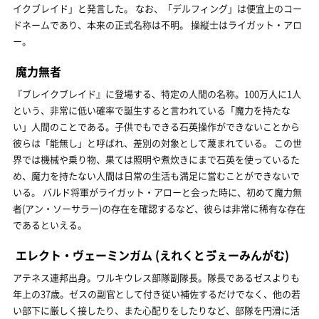
イクブレイド」と発言した。 なお、「デルフィング」は便宜上のコー
ドネームであり、本来の正式名称は不明。 操縦士はライガット・アロ
ー。
魔力無者
『ブレイクブレイド』に登場する、特定の人間の名称。100万人に1人
という、非常に低い確率で誕生すると言われている「魔力を持たな
い」人間のことである。子供でもできる石英操作ができないことから
彼らは「能無し」と呼ばれ、差別の対象として蔑まれている。 この世
界では機械や乗り物、果ては照明や煮炊きにまで石英を使っているた
め、魔力を持たない人間は日常の生活も満足に営むことができないで
いる。 バルド将軍がライガット・アローと会った時に、初めて魔力無
者(アン・ソーサラー)の存在を確認するなど、彼らは非常に稀有な存在
であるといえる。
エレクト・ヴェーミンガム
(えれくとゔぇーみんがむ)
アテネス連邦出身。ワルキウレス部隊副隊長。隊長であるゼスよりも
年上の37歳。ゼスの副官として付き従い補佐するだけでなく、他の若
い部下に厳しく接したり、また心配りをしたりなど、部隊を円滑に活