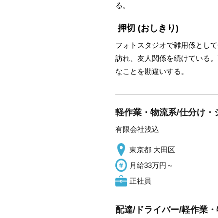
る。
押切
(おしきり)
フォトスタジオで雑用係として
訪れ、友人関係を続けている。
なことを勘違いする。
軽作業・物流系/仕分け・シ
有限会社浅込
東京都 大田区
月給33万円～
正社員
配達/ドライバー/軽作業