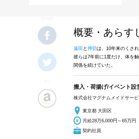
SHARE
概要・あらす
遠田
と
押切
は、10年来のくさ
彼らは7年前に1度だけ、体を
関係を続けていた。
EC
搬入・荷揚げ/イベント設営
株式会社マグナムメイドサービ
東京都 大田区
月給28万6,000円～65万円
契約社員