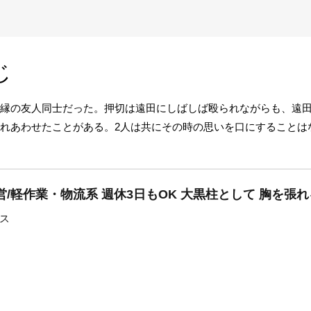
じ
れ縁の友人同士だった。押切は遠田にしばしば殴られながらも、遠
触れあわせたことがある。2人は共にその時の思いを口にすることは
/軽作業・物流系 週休3日もOK 大黒柱として 胸を張
ス