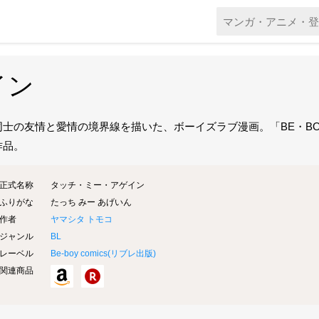
イン
同士の友情と愛情の境界線を描いた、ボーイズラブ漫画。「BE・BOY G
作品。
正式名称
タッチ・ミー・アゲイン
ふりがな
たっち みー あげいん
作者
ヤマシタ トモコ
ジャンル
BL
レーベル
Be-boy comics(
リブレ出版
)
関連商品