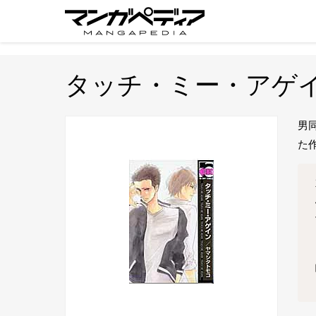
タッチ・ミー・アゲ
男
た