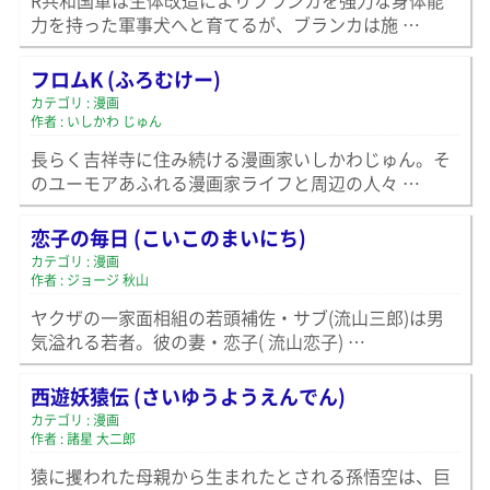
R共和国軍は生体改造によりブランカを強力な身体能
力を持った軍事犬へと育てるが、ブランカは施 …
フロムK (ふろむけー)
カテゴリ : 漫画
作者 : いしかわ じゅん
長らく吉祥寺に住み続ける漫画家いしかわじゅん。そ
のユーモアあふれる漫画家ライフと周辺の人々 …
恋子の毎日 (こいこのまいにち)
カテゴリ : 漫画
作者 : ジョージ 秋山
ヤクザの一家面相組の若頭補佐・サブ(流山三郎)は男
気溢れる若者。彼の妻・恋子( 流山恋子) …
西遊妖猿伝 (さいゆうようえんでん)
カテゴリ : 漫画
作者 : 諸星 大二郎
猿に攫われた母親から生まれたとされる孫悟空は、巨