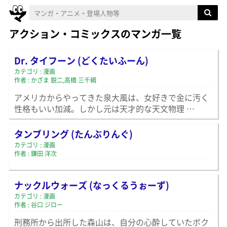
アクション・コミックスのマンガ一覧
Dr. タイフーン (どくたいふーん)
カテゴリ : 漫画
作者 : かざま 鋭二,高橋 三千綱
アメリカからやってきた泉大風は、女好きで金に汚く
性格もいい加減。しかし元は天才的な天文物理 …
タンブリング (たんぶりんぐ)
カテゴリ : 漫画
作者 : 鎌田 洋次
ナックルウォーズ (なっくるうぉーず)
カテゴリ : 漫画
作者 : 谷口 ジロー
刑務所から出所した森山は、自分の心酔していたボク