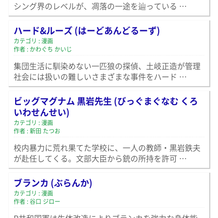
シング界のレベルが、凋落の一途を辿っている …
ハード&ルーズ (はーどあんどるーず)
カテゴリ : 漫画
作者 : かわぐち かいじ
集団生活に馴染めない一匹狼の探偵、土岐正造が管理
社会には扱いの難しいさまざまな事件をハード …
ビッグマグナム 黒岩先生 (びっぐまぐなむ くろ
いわせんせい)
カテゴリ : 漫画
作者 : 新田 たつお
校内暴力に荒れ果てた学校に、一人の教師・黒岩鉄夫
が赴任してくる。文部大臣から銃の所持を許可 …
ブランカ (ぶらんか)
カテゴリ : 漫画
作者 : 谷口 ジロー