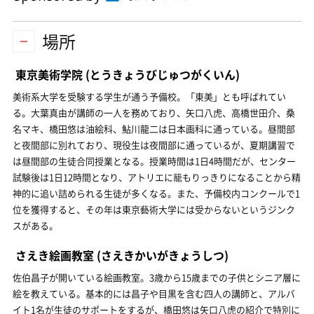
場所
東京美術学院
(とうきょうびじゅつがくいん)
美術系大学を受験する学生が通う予備校。「東美」とも呼ばれてい
る。大葉真由が講師の一人を務めており、矢口八虎、高橋世田介、桑
名マキ、橋田悠は油絵科、鮎川龍二は日本画科に通っている。昼間部
と夜間部に別れており、現役生は夜間部に通っているが、夏期講習で
は昼間部の生徒合同授業となる。授業時間は1日4時間だが、センター
試験後は1日12時間となり、アトリエに籠もりっきりになることから精
神的に追い詰められる生徒が多くなる。また、予備校内コンクールで1
位を獲得すると、その年は東京藝術大学には受からないというジンク
スがある。
さえき絵画教室
(さえきかいがきょうしつ)
佐伯昌子が開いている絵画教室。3歳から15歳までの子供とシニア層に
絵を教えている。基本的には昌子や目黒を含む四人の講師と、アルバ
イト1名が生徒のサポートをするが、橋田悠は矢口八虎の紹介で特別に