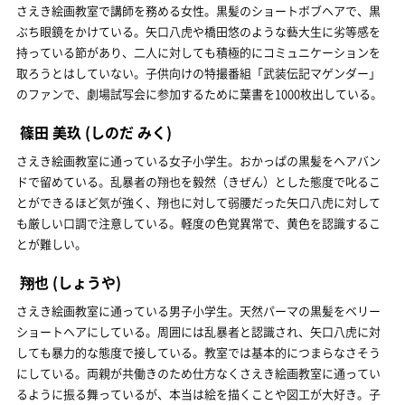
さえき絵画教室で講師を務める女性。黒髪のショートボブヘアで、黒
ぶち眼鏡をかけている。矢口八虎や橋田悠のような藝大生に劣等感を
持っている節があり、二人に対しても積極的にコミュニケーションを
取ろうとはしていない。子供向けの特撮番組「武装伝記マゲンダー」
のファンで、劇場試写会に参加するために葉書を1000枚出している。
篠田 美玖
(しのだ みく)
さえき絵画教室に通っている女子小学生。おかっぱの黒髪をヘアバン
ドで留めている。乱暴者の翔也を毅然（きぜん）とした態度で叱るこ
とができるほど気が強く、翔也に対して弱腰だった矢口八虎に対して
も厳しい口調で注意している。軽度の色覚異常で、黄色を認識するこ
とが難しい。
翔也
(しょうや)
さえき絵画教室に通っている男子小学生。天然パーマの黒髪をベリー
ショートヘアにしている。周囲には乱暴者と認識され、矢口八虎に対
しても暴力的な態度で接している。教室では基本的につまらなさそう
にしている。両親が共働きのため仕方なくさえき絵画教室に通ってい
るように振る舞っているが、本当は絵を描くことや図工が大好き。子