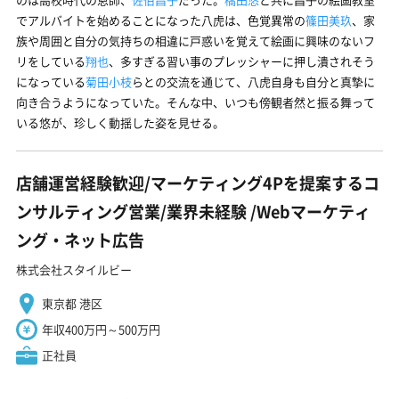
でアルバイトを始めることになった八虎は、色覚異常の
篠田美玖
、家
族や周囲と自分の気持ちの相違に戸惑いを覚えて絵画に興味のないフ
リをしている
翔也
、多すぎる習い事のプレッシャーに押し潰されそう
になっている
菊田小枝
らとの交流を通じて、八虎自身も自分と真摯に
向き合うようになっていた。そんな中、いつも傍観者然と振る舞って
いる悠が、珍しく動揺した姿を見せる。
店舗運営経験歓迎/マーケティング4Pを提案するコ
ンサルティング営業/業界未経験 ️/Webマーケティ
ング・ネット広告
株式会社スタイルビー
東京都 港区
年収400万円～500万円
正社員