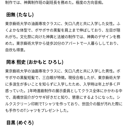
制作では、神輿制作班の副班長を務めた。極度の方向音痴。
田無
(たなし)
東京藝術大学の油画専攻クラスに、矢口八虎と共に入学した女性。ふ
くよかな体型で、ボサボサの黒髪を肩上まで伸ばしており、左目が隠
れがち。文化祭に向けた神輿と法被の制作では、神輿のデザインを務
めた。東京藝術大学から徒歩20分のアパートで一人暮らししており、
自炊も得意。
岡本 熙史
(おかもと ひろし)
東京藝術大学の油画専攻クラスに、矢口八虎と共に入学した男性。ボ
サボサの黒髪短髪で、三白眼が特徴。現役合格したが、東京藝術大学
に多浪生が多いことを知らずに入学したため、入学時は年上が多く戸
惑っていた。1年時進級制作の展示委員としてクラス全体にかかわる中
で、高橋世田介がウサギ好きだと知り、懇意にするようになった。シ
ルクスクリーン印刷でTシャツを作っており、世田介の服が汚れた際に
も手作りのTシャツをプレゼントした。
目黒
(めぐろ)