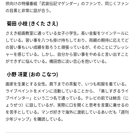
供向けの特撮番組「武装伝記マゲンダー」のファンで、同じくファン
の目黒と非常に話が合う。
菊田 小枝
(きくた さえ)
さえき絵画教室に通っている女子小学生。長い金髪をツインテールに
している。習い事を八つも掛け持ちしており、両親の期待に応えてど
の習い事もいい成績を取ろうと頑張っているが、そのことにプレッシ
ャーを感じている。しかし、自分から習い事をやめると言い出すこと
ができずに悩んでいる。橋田悠に淡い恋心を抱いている。
小野 冴夏
(おの こなつ)
画家を生業とする女性。肩下までの茶髪で、いつも和服を着ている。
ライブペイントをメインに活動していることから、「美しすぎるライ
ブペインター」という二つ名で通っている。テレビの前では饒舌（じ
ょうぜつ）に話しているが、実際に口を開くと思考を言葉に乗せるの
を苦手としている。マンガ好きで海外に渡航しているあいだも「週刊
少年ジャンプ」を購読している。