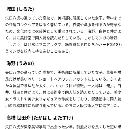
城田
(しろた)
矢口八虎の通っていた高校で、美術部に所属していた女子。背中まで
の茶髪ロングヘアをゆるく巻いている。衣装や洋服を作るのが得意な
ため、文化祭では衣装係として重宝されている。海野、白井と仲がよ
く、共に美術室で同人誌を読んだりしている。しかしマンガの嗜好
（しこう）は非常にマニアックで、筋肉質な男性たちがハードSMを行
うマンガを校内に持ち込むこともある。
海野
(うみの)
矢口八虎の通っていた高校で、美術部に所属していた女子。黒髪を襟
足だけが長いベリーショートヘアのウルフカットにしている。ふくよ
かな体型でまゆ毛が太く、吊（つ）り目が特徴。一人称は「俺」。白
井、城田と仲がよく、共に美術室で同人誌を読んだりしている。美少
女イラストや美少女フィギュアの作成をしており、部活動中に同人誌
用の原稿制作にも取り組んでいる。のちに大阪芸術大学に進学した。
高橋 世田介
(たかはし よたすけ)
矢口八虎が東京美術学院で出会った少年。前髪だけを長くした短い黒