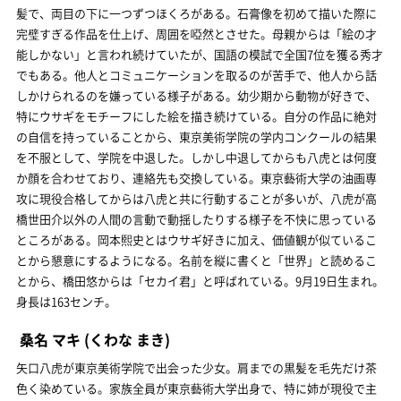
髪で、両目の下に一つずつほくろがある。石膏像を初めて描いた際に
完璧すぎる作品を仕上げ、周囲を啞然とさせた。母親からは「絵の才
能しかない」と言われ続けていたが、国語の模試で全国7位を獲る秀才
でもある。他人とコミュニケーションを取るのが苦手で、他人から話
しかけられるのを嫌っている様子がある。幼少期から動物が好きで、
特にウサギをモチーフにした絵を描き続けている。自分の作品に絶対
の自信を持っていることから、東京美術学院の学内コンクールの結果
を不服として、学院を中退した。しかし中退してからも八虎とは何度
か顔を合わせており、連絡先も交換している。東京藝術大学の油画専
攻に現役合格してからは八虎と共に行動することが多いが、八虎が高
橋世田介以外の人間の言動で動揺したりする様子を不快に思っている
ところがある。岡本熙史とはウサギ好きに加え、価値観が似ているこ
とから懇意にするようになる。名前を縦に書くと「世界」と読めるこ
とから、橋田悠からは「セカイ君」と呼ばれている。9月19日生まれ。
身長は163センチ。
桑名 マキ
(くわな まき)
矢口八虎が東京美術学院で出会った少女。肩までの黒髪を毛先だけ茶
色く染めている。家族全員が東京藝術大学出身で、特に姉が現役で主