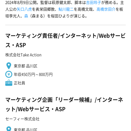
2024年8月9日公開。監督は萩原健太郎、脚本は
吉田玲子
が務める。主
人公の
矢口八虎
を眞栄田郷敦、
鮎川龍二
を高橋文哉、
高橋世田介
を板
垣李光人、
森
（森まる）を桜田ひよりが演じる。
マーケティング責任者/インターネット/Webサービ
ス・ASP
株式会社Take Action
東京都 品川区
年収450万円～800万円
正社員
マーケティング企画「リーダー候補」/インターネ
ット/Webサービス・ASP
セーフィー株式会社
東京都 品川区