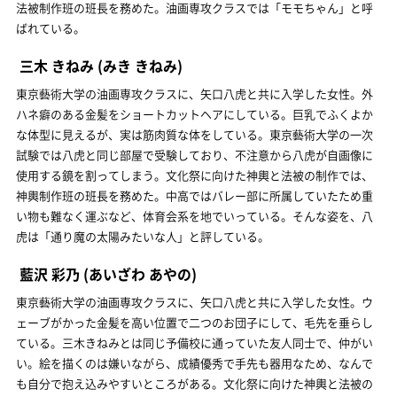
法被制作班の班長を務めた。油画専攻クラスでは「モモちゃん」と呼
ばれている。
三木 きねみ
(みき きねみ)
東京藝術大学の油画専攻クラスに、矢口八虎と共に入学した女性。外
ハネ癖のある金髪をショートカットヘアにしている。巨乳でふくよか
な体型に見えるが、実は筋肉質な体をしている。東京藝術大学の一次
試験では八虎と同じ部屋で受験しており、不注意から八虎が自画像に
使用する鏡を割ってしまう。文化祭に向けた神輿と法被の制作では、
神輿制作班の班長を務めた。中高ではバレー部に所属していたため重
い物も難なく運ぶなど、体育会系を地でいっている。そんな姿を、八
虎は「通り魔の太陽みたいな人」と評している。
藍沢 彩乃
(あいざわ あやの)
東京藝術大学の油画専攻クラスに、矢口八虎と共に入学した女性。ウ
ェーブがかった金髪を高い位置で二つのお団子にして、毛先を垂らし
ている。三木きねみとは同じ予備校に通っていた友人同士で、仲がい
い。絵を描くのは嫌いながら、成績優秀で手先も器用なため、なんで
も自分で抱え込みやすいところがある。文化祭に向けた神輿と法被の