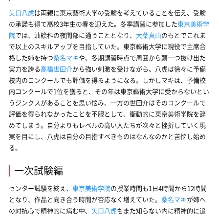
矢口八虎
は両親に東京藝術大学の受験を考えていることを伝え、受験
の承諾も得て高校3年生の春を迎えた。冬季講習に参加した
東京美術学
院
では、油絵科の夜間部に通うこととなり、
大葉真由
のもとでこれま
で以上のスキルアップを目指していた。東京藝術大学に現役で主席合
格した姉を持つ
桑名マキ
や、冬期講習時点で周囲から頭一つ抜け出た
実力を誇る
高橋世田介
から強い刺激を受けながら、八虎は徐々に予備
校内のコンクールでも評価を得るようになる。しかしマキは、予備校
内コンクールで1位を獲ると、その年は東京藝術大学に受からないとい
うジンクスがあることを思い悩み、一方の世田介はそのコンクールで
評価を得られなかったことを不服として、衝動的に東京美術学院を辞
めてしまう。自分よりもレベルの高い人たちが次々と挫折していく現
実を目にし、八虎は自分の目指すべきものはなんなのかと苦悩し始め
る。
一次試験編
センター試験を終え、
東京美術学院
の授業時間も1日4時間から12時間
となり、作品と向き合う時間が否応なく増えていた。
桑名マキ
が姉へ
の対抗心で精神的に病む中、
矢口八虎
もまた知らない内に精神的に追