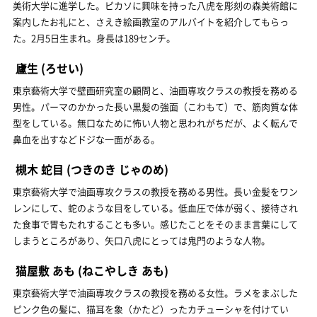
美術大学に進学した。ピカソに興味を持った八虎を彫刻の森美術館に
案内したお礼にと、さえき絵画教室のアルバイトを紹介してもらっ
た。2月5日生まれ。身長は189センチ。
廬生
(ろせい)
東京藝術大学で壁画研究室の顧問と、油画専攻クラスの教授を務める
男性。パーマのかかった長い黒髪の強面（こわもて）で、筋肉質な体
型をしている。無口なために怖い人物と思われがちだが、よく転んで
鼻血を出すなどドジな一面がある。
槻木 蛇目
(つきのき じゃのめ)
東京藝術大学で油画専攻クラスの教授を務める男性。長い金髪をワン
レンにして、蛇のような目をしている。低血圧で体が弱く、接待され
た食事で胃もたれすることも多い。感じたことをそのまま言葉にして
しまうところがあり、矢口八虎にとっては鬼門のような人物。
猫屋敷 あも
(ねこやしき あも)
東京藝術大学で油画専攻クラスの教授を務める女性。ラメをまぶした
ピンク色の髪に、猫耳を象（かたど）ったカチューシャを付けてい