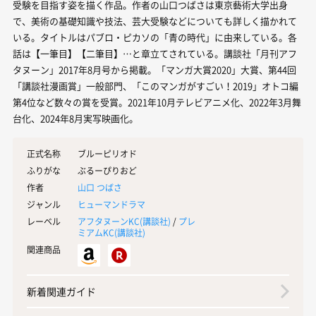
受験を目指す姿を描く作品。作者の山口つばさは東京藝術大学出身
で、美術の基礎知識や技法、芸大受験などについても詳しく描かれて
いる。タイトルはパブロ・ピカソの「青の時代」に由来している。各
話は【一筆目】【二筆目】…と章立てされている。講談社「月刊アフ
タヌーン」2017年8月号から掲載。「マンガ大賞2020」大賞、第44回
「講談社漫画賞」一般部門、「このマンガがすごい！2019」オトコ編
第4位など数々の賞を受賞。2021年10月テレビアニメ化、2022年3月舞
台化、2024年8月実写映画化。
正式名称
ブルーピリオド
ふりがな
ぶるーぴりおど
作者
山口 つばさ
ジャンル
ヒューマンドラマ
レーベル
アフタヌーンKC(
講談社
)
/
プレ
ミアムKC(
講談社
)
関連商品
新着関連ガイド