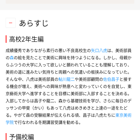
あらすじ
高校2年生編
成績優秀でありながら素行の悪い不良高校生の
矢口八虎
は、美術部員
の
森
の絵を見たことで美術に興味を持つようになる。しかし、母親か
らふつうの大学に入って欲しいと願われていることも理解しており、
美術の道に進みたい気持ちと両親への気遣いの板挟みになっていた。
そんな中、八虎は美術部員の
鮎川龍二
や美術部顧問の
佐伯昌子
と接す
る機会が増え、美術への興味が熱意へと変わっていくのを自覚し、東
京藝術大学へ進学することを目標に美術部に入部することを決める。
入部してからは昌子や龍二、森から基礎技術を学び、さらに毎日のデ
ッサンの甲斐（かい）もあって八虎はめきめきと上達の一途をたど
る。やがて森の受験結果が伝えられる頃、昌子は八虎たちに
東京美術
学院
で行なわれる冬期講習受講を勧める。
予備校編