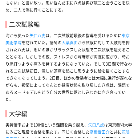
もない」と言い放つ。思い悩んだ末に八虎は再び龍二と会うことを決
め、二人で海に行くことにする。
二次試験編
海から戻った
矢口八虎
は、二次試験前最後の指導を受けるために
東京
美術学院
を訪れていた。講師の
大葉真由
から試験に対して太鼓判を押
された八虎は、思いのほかリラックスした状態で二次試験を迎えるこ
ととなる。しかしその夜、ストレスから蕁麻疹が両腕に広がり、時お
り脈打つような痛みを発するようになっていた。そして3日間で行なわ
れる二次試験初日、激しい頭痛を起こし思うように絵を描くことすら
できなくなってしまう。2日目、ほかの受験者とは大幅に進行が遅れな
がらも、投薬によってなんとか健康状態を取り戻した八虎は、課題で
あるヌードモデルをどう自分の世界に落とし込むかに向き合ってい
た。
大学編
実質倍率およそ100倍という難関を乗り越え、
矢口八虎
は東京藝術大学
にみごと現役で合格を果たす。同じく合格した
高橋世田介
と共に
花陰