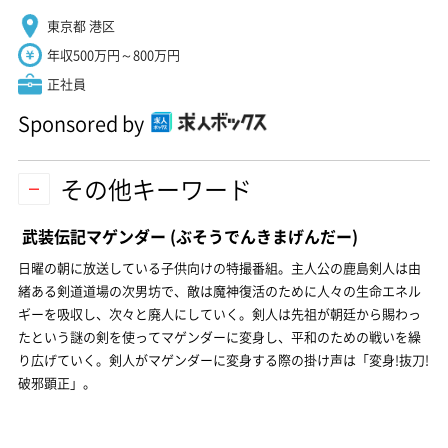
東京都 港区
年収500万円～800万円
正社員
Sponsored by
その他キーワード
武装伝記マゲンダー
(ぶそうでんきまげんだー)
日曜の朝に放送している子供向けの特撮番組。主人公の鹿島剣人は由
緒ある剣道道場の次男坊で、敵は魔神復活のために人々の生命エネル
ギーを吸収し、次々と廃人にしていく。剣人は先祖が朝廷から賜わっ
たという謎の剣を使ってマゲンダーに変身し、平和のための戦いを繰
り広げていく。剣人がマゲンダーに変身する際の掛け声は「変身!抜刀!
破邪顕正」。