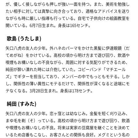
が、優しく接しながらも押しが強い一面を持つ。また、美術を勉強し
たい相手に対しては真摯に向き合っており、適格なアドバイスを送り
ながらも時に厳しい指導も行っている。自宅で子供向けの絵画教室を
開いている。6月7日生まれ。身長は165センチ。
歌島
(うたしま)
矢口八虎の友人の少年。外ハネのパーマをかけた黒髪に伊達眼鏡（だ
てめがね）をかけている。高校の頃から明け方まで遊び回り、飲酒や
喫煙もお構いなしの不良ながら、周囲に対する気配りができるため、
純田が酔い潰れた時には介抱していた。コピーバンド「マチエール
ズ」でギターを担当しており、メンバーの中でもっともモテる。しか
し、関係性の薄い異性にモテるだけで、関係性が深くなると途端にモ
テなくなる。3月28日生まれ。身長は178センチ。
純田
(すみた)
矢口八虎の友人の少年。恋ヶ窪とは幼なじみ。金髪を短く刈り込み、
まゆ毛を剃（そ）っている。高校の頃から明け方まで遊び回り、飲酒
や喫煙もお構いなしの不良。将来は実家の豆腐屋を継ぐことを決めて
いるため店番もこなし、お客さんとの関係も良好。メグミという名の