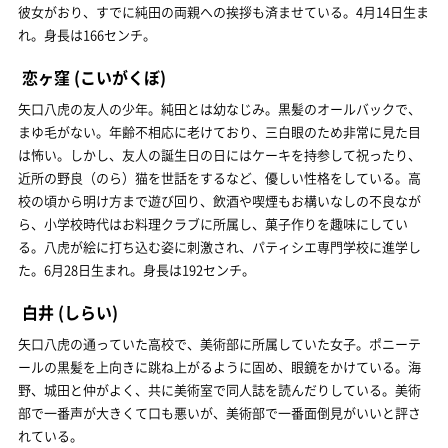
彼女がおり、すでに純田の両親への挨拶も済ませている。4月14日生ま
れ。身長は166センチ。
恋ヶ窪
(こいがくぼ)
矢口八虎の友人の少年。純田とは幼なじみ。黒髪のオールバックで、
まゆ毛がない。年齢不相応に老けており、三白眼のため非常に見た目
は怖い。しかし、友人の誕生日の日にはケーキを持参して祝ったり、
近所の野良（のら）猫を世話をするなど、優しい性格をしている。高
校の頃から明け方まで遊び回り、飲酒や喫煙もお構いなしの不良なが
ら、小学校時代はお料理クラブに所属し、菓子作りを趣味にしてい
る。八虎が絵に打ち込む姿に刺激され、パティシエ専門学校に進学し
た。6月28日生まれ。身長は192センチ。
白井
(しらい)
矢口八虎の通っていた高校で、美術部に所属していた女子。ポニーテ
ールの黒髪を上向きに跳ね上がるように固め、眼鏡をかけている。海
野、城田と仲がよく、共に美術室で同人誌を読んだりしている。美術
部で一番声が大きくて口も悪いが、美術部で一番面倒見がいいと評さ
れている。