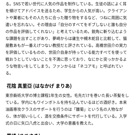
る。SNSで若い世代に人気の作品を制作している。生徒の話によく耳
を傾けてアドバイスを送るため、学生からの人気が高い。クライアン
トや業者にもその人たちに合った贈り物をするなど、つねに周囲に気
遣いを忘れない。その理由は「自分のすべてをギブしないと誰も自分
の作品を評価してくれない」と考えているため。鋭角に斬り込むよう
な課題を出すことがあり、夢崎からは廬生や槻木蛇目と比較して、猫
屋敷あもが一番えげつない教授だと評されている。高橋世田介の実力
を評価しているものの、世田介自身が持っている能力すべてを使って
戦おうとしていないことを不満に思っており、なにかと突っかかるよ
うな物言いをしてしまう。ファンからは「ネコアモ」と呼ばれてい
る。
花陰 真里亞
(はなかげ まりあ)
東京藝術大学の博士課程1年生の女性。毛先だけを巻いた長い茶髪をし
ている。学内にもワインボトルを持ち込んでいるほどの酒好き。本来
油画専攻クラスのサポートを行うのは「雛菊」という名の人物なが
ら、体が弱いらしく、酒を交換条件にサポートを代行している。入学
式の日に矢口八虎と出会い、大学の意義を教えた。