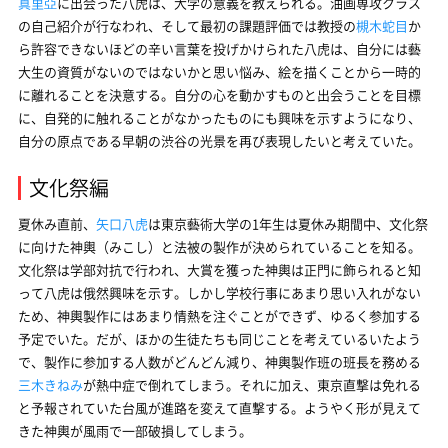
真里亞
に出会った八虎は、大学の意義を教えられる。油画専攻クラス
の自己紹介が行なわれ、そして最初の課題評価では教授の
槻木蛇目
か
ら許容できないほどの辛い言葉を投げかけられた八虎は、自分には藝
大生の資質がないのではないかと思い悩み、絵を描くことから一時的
に離れることを決意する。自分の心を動かすものと出会うことを目標
に、自発的に触れることがなかったものにも興味を示すようになり、
自分の原点である早朝の渋谷の光景を再び表現したいと考えていた。
文化祭編
夏休み直前、
矢口八虎
は東京藝術大学の1年生は夏休み期間中、文化祭
に向けた神輿（みこし）と法被の製作が決められていることを知る。
文化祭は学部対抗で行われ、大賞を獲った神輿は正門に飾られると知
って八虎は俄然興味を示す。しかし学校行事にあまり思い入れがない
ため、神輿製作にはあまり情熱を注ぐことができず、ゆるく参加する
予定でいた。だが、ほかの生徒たちも同じことを考えているいたよう
で、製作に参加する人数がどんどん減り、神輿製作班の班長を務める
三木きねみ
が熱中症で倒れてしまう。それに加え、東京直撃は免れる
と予報されていた台風が進路を変えて直撃する。ようやく形が見えて
きた神輿が風雨で一部破損してしまう。