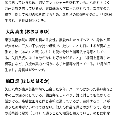
席合格しているため、強いプレッシャーを感じている。八虎と同じく
油画専攻を志しているが、東京藝術大学に不合格となり、次年度の合
格を目指して表現の幅を広げるため、彫刻科の勉強を始めた。4月23日
生まれ。身長は161センチ。
大葉 真由
(おおば まゆ)
東京美術学院の講師を務める女性。黒髪のおかっぱヘアで、身体と声
が大きい。三人の子供を持つ母親で、厳しいことも口にするが褒め上
手で、飴（あめ）と鞭（むち）を使い分けた指導法を得意としてい
る。矢口八虎には「自分がなにを好きか知ること」「構図を意識した
模写」など、八虎の実力と悩みに応じた指導を行っている。12月30日
生まれ。身長は185センチ。
橋田 悠
(はしだ はるか)
矢口八虎が東京美術学院で出会った少年。パーマのかかった長い髪を2
本の三つ編みにしている。関西弁をしゃべり、誰に対しても気さくに
話かける。高橋世田介と同じ高校に通っているが、在籍するコースが
違うため仲がいいわけではない。他人の作品を見るのが好きで、各地
の美術館に足繁（しげ）く通うことで知識を蓄えている。のちに多摩