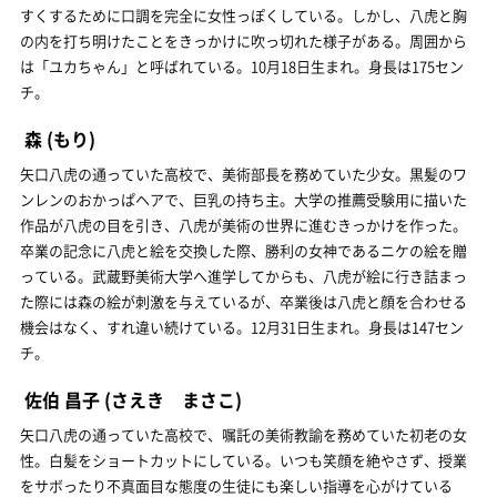
すくするために口調を完全に女性っぽくしている。しかし、八虎と胸
の内を打ち明けたことをきっかけに吹っ切れた様子がある。周囲から
は「ユカちゃん」と呼ばれている。10月18日生まれ。身長は175セン
チ。
森
(もり)
矢口八虎の通っていた高校で、美術部長を務めていた少女。黒髪のワ
ンレンのおかっぱヘアで、巨乳の持ち主。大学の推薦受験用に描いた
作品が八虎の目を引き、八虎が美術の世界に進むきっかけを作った。
卒業の記念に八虎と絵を交換した際、勝利の女神であるニケの絵を贈
っている。武蔵野美術大学へ進学してからも、八虎が絵に行き詰まっ
た際には森の絵が刺激を与えているが、卒業後は八虎と顔を合わせる
機会はなく、すれ違い続けている。12月31日生まれ。身長は147セン
チ。
佐伯 昌子
(さえき まさこ)
矢口八虎の通っていた高校で、嘱託の美術教諭を務めていた初老の女
性。白髪をショートカットにしている。いつも笑顔を絶やさず、授業
をサボったり不真面目な態度の生徒にも楽しい指導を心がけている