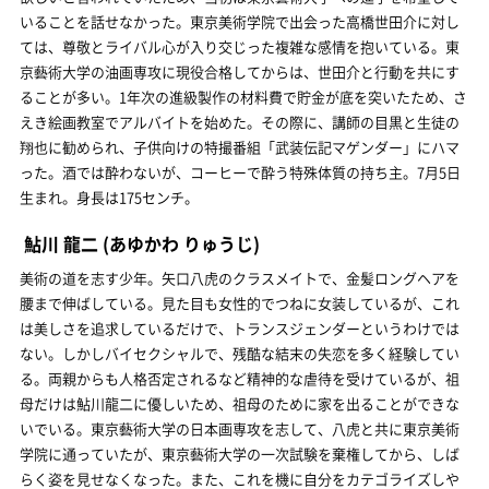
いることを話せなかった。東京美術学院で出会った高橋世田介に対し
ては、尊敬とライバル心が入り交じった複雑な感情を抱いている。東
京藝術大学の油画専攻に現役合格してからは、世田介と行動を共にす
ることが多い。1年次の進級製作の材料費で貯金が底を突いたため、さ
えき絵画教室でアルバイトを始めた。その際に、講師の目黒と生徒の
翔也に勧められ、子供向けの特撮番組「武装伝記マゲンダー」にハマ
った。酒では酔わないが、コーヒーで酔う特殊体質の持ち主。7月5日
生まれ。身長は175センチ。
鮎川 龍二
(あゆかわ りゅうじ)
美術の道を志す少年。矢口八虎のクラスメイトで、金髪ロングヘアを
腰まで伸ばしている。見た目も女性的でつねに女装しているが、これ
は美しさを追求しているだけで、トランスジェンダーというわけでは
ない。しかしバイセクシャルで、残酷な結末の失恋を多く経験してい
る。両親からも人格否定されるなど精神的な虐待を受けているが、祖
母だけは鮎川龍二に優しいため、祖母のために家を出ることができな
いでいる。東京藝術大学の日本画専攻を志して、八虎と共に東京美術
学院に通っていたが、東京藝術大学の一次試験を棄権してから、しば
らく姿を見せなくなった。また、これを機に自分をカテゴライズしや