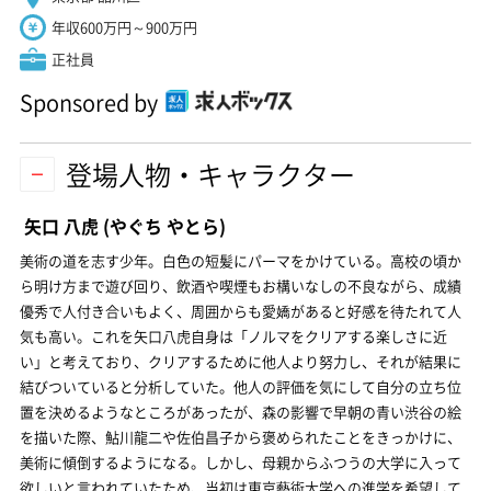
年収600万円～900万円
正社員
Sponsored by
登場人物・キャラクター
矢口 八虎
(やぐち やとら)
美術の道を志す少年。白色の短髪にパーマをかけている。高校の頃か
ら明け方まで遊び回り、飲酒や喫煙もお構いなしの不良ながら、成績
優秀で人付き合いもよく、周囲からも愛嬌があると好感を待たれて人
気も高い。これを矢口八虎自身は「ノルマをクリアする楽しさに近
い」と考えており、クリアするために他人より努力し、それが結果に
結びついていると分析していた。他人の評価を気にして自分の立ち位
置を決めるようなところがあったが、森の影響で早朝の青い渋谷の絵
を描いた際、鮎川龍二や佐伯昌子から褒められたことをきっかけに、
美術に傾倒するようになる。しかし、母親からふつうの大学に入って
欲しいと言われていたため、当初は東京藝術大学への進学を希望して