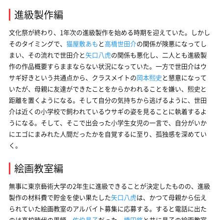
進級製作編
文化祭が終わり、1年次の進級製作を始める時期を迎えていた。しかし
そのタイミングで、
猫屋敷あも
と
高橋世田介
の関係が険悪になってし
まい、その流れで世田介と
矢口八虎
の関係も悪化し、二人とも進級製
作の作品概要すらままならない状況になっていた。一方で世田介はウ
サギ好きという共通点から、クラスメイトの
岡本熙史
と懇意になって
いたが、母親に友達ができたことをからかわれることを嫌い、熙史と
距離を置くようになる。そして自分の気持ちから逃げるように、世田
介は近くの小学校で飼われているウサギの姿を見ることに執着するよ
うになる。そして、そこで出会った小学生女児の一言で、自分がいか
にエゴにまみれた人間だったかを自覚するに至り、孤独感を深めてい
く。
絵画教室編
無事に東京藝術大学の2年生に進級できることが決定したものの、進級
製作の材料費で貯金を使い果たした
矢口八虎
は、かつて母親から伝え
られていた絵画教室のアルバイト募集に応募する。すると電話に出た
のは高校時代の恩師、
佐伯昌子
だった。
橋田悠
と共に昌子の絵画教室