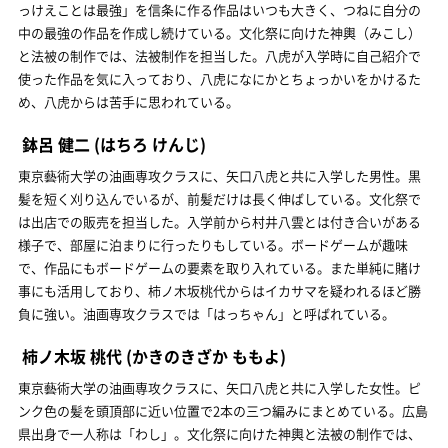
っけえことは最強」を信条に作る作品はいつも大きく、つねに自分の
中の最強の作品を作成し続けている。文化祭に向けた神輿（みこし）
と法被の制作では、法被制作を担当した。八虎が入学時に自己紹介で
使った作品を気に入っており、八虎になにかとちょっかいをかけるた
め、八虎からは苦手に思われている。
鉢呂 健二
(はちろ けんじ)
東京藝術大学の油画専攻クラスに、矢口八虎と共に入学した男性。黒
髪を短く刈り込んでいるが、前髪だけは長く伸ばしている。文化祭で
は出店での販売を担当した。入学前から村井八雲とは付き合いがある
様子で、部屋に泊まりに行ったりもしている。ボードゲームが趣味
で、作品にもボードゲームの要素を取り入れている。また単純に賭け
事にも活用しており、柿ノ木坂桃代からはイカサマを疑われるほど勝
負に強い。油画専攻クラスでは「はっちゃん」と呼ばれている。
柿ノ木坂 桃代
(かきのきざか ももよ)
東京藝術大学の油画専攻クラスに、矢口八虎と共に入学した女性。ピ
ンク色の髪を頭頂部に近い位置で2本の三つ編みにまとめている。広島
県出身で一人称は「わし」。文化祭に向けた神輿と法被の制作では、