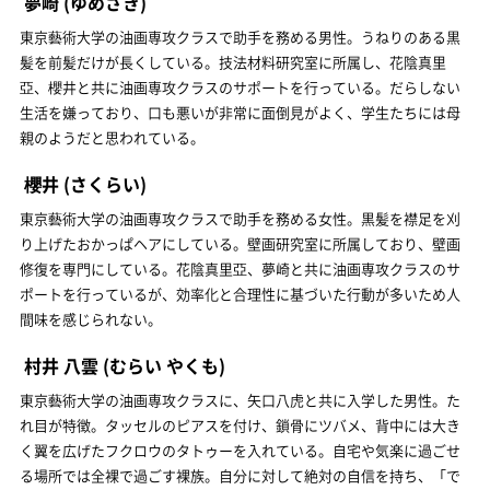
夢崎
(ゆめさき)
東京藝術大学の油画専攻クラスで助手を務める男性。うねりのある黒
髪を前髪だけが長くしている。技法材料研究室に所属し、花陰真里
亞、櫻井と共に油画専攻クラスのサポートを行っている。だらしない
生活を嫌っており、口も悪いが非常に面倒見がよく、学生たちには母
親のようだと思われている。
櫻井
(さくらい)
東京藝術大学の油画専攻クラスで助手を務める女性。黒髪を襟足を刈
り上げたおかっぱヘアにしている。壁画研究室に所属しており、壁画
修復を専門にしている。花陰真里亞、夢崎と共に油画専攻クラスのサ
ポートを行っているが、効率化と合理性に基づいた行動が多いため人
間味を感じられない。
村井 八雲
(むらい やくも)
東京藝術大学の油画専攻クラスに、矢口八虎と共に入学した男性。た
れ目が特徴。タッセルのピアスを付け、鎖骨にツバメ、背中には大き
く翼を広げたフクロウのタトゥーを入れている。自宅や気楽に過ごせ
る場所では全裸で過ごす裸族。自分に対して絶対の自信を持ち、「で