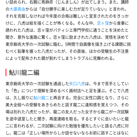
い詰められ、右腕に蕁麻疹（じんましん）が出てしまう。また、講師
の
大葉真由
からは「自分勝手に楽しむ力が足りていない」と言われ、
それを克服しなければ今年度の合格は難しいと宣言されたのをきっか
けに、八虎は絵を描くことが怖くなる。そんな中、
恋ヶ窪
から食事に
誘われた八虎は、恋ヶ窪がパティシエ専門学校に通うことを決めたと
聞き、意外な進路に驚く。恋ヶ窪に励まされた八虎は、覚悟を決めて
東京藝術大学の一次試験に臨む。5時間で自画像を描き上げる課題に挑
むべく鉛筆を握った八虎だったが、その直後、ほかの受験生の不注意
によって配布された鏡が割れてしまうトラブルに見舞われる。
鮎川龍二編
東京藝術大学の一次試験を通過した
矢口八虎
は、今まで苦手としてい
た「色」について理解を深めるべく画材店へと足を運ぶ。そこで八虎
は、久し振りに
鮎川龍二
と再会する。完全に女性口調となり、さらに
美大全般への受験をあきらめたと話す龍二に違和感を覚えつつ、その
場は別れた八虎だったが、龍二の友人だった女子から龍二が一次試験
を途中退室したと聞き、再度連絡を取る。するとすぐに会いたいと龍
二に言われるが、二次試験に向けた勉強を優先したいと語る八虎に対
し、龍二は「正しい場所からしか話せないならお前に話すことはなに