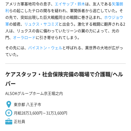
アメリカ軍基地司令の息子、
エイサップ・鈴木
は、友人である
矢藩朗
利
らの起こしたテロの関与を疑われ、軍関係者から逃亡していた。そ
の先で、突如出現した巨大戦艦同士の戦闘に巻き込まれ、
ホウジョウ
軍
の姫君、
リュクス・サコミズ
と出会う。激化する戦闘に翻弄される2
人は、リュクスの沓に備わっていたリーンの翼の力によって、光の
門、
オーラロード
に引き寄せられてしまう。
その先には、
バイストン・ウェル
と呼ばれる、異世界の大地が広がっ
ていた。
ケアスタッフ・社会保険完備の職場で介護職/ヘル
パー
ALSOKグループホーム京王堀之内
東京都 八王子市
月給28万3,600円～31万3,600円
正社員