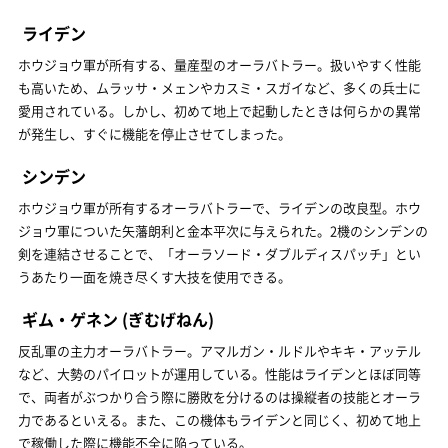
ライデン
ホウジョウ軍が所有する、量産型のオーラバトラー。扱いやすく性能
も高いため、ムラッサ・メェンやカスミ・スガイなど、多くの兵士に
愛用されている。しかし、初めて地上で起動したときは何らかの異常
が発生し、すぐに機能を停止させてしまった。
シンデン
ホウジョウ軍が所有するオーラバトラーで、ライデンの改良型。ホウ
ジョウ軍についた矢藩朗利と金本平次に与えられた。2機のシンデンの
剣を連結させることで、「オーラソード・ダブルディスパッチ」とい
うあたり一面を焼き尽くす大技を使用できる。
ギム・ゲネン
(ぎむげねん)
反乱軍の主力オーラバトラー。アマルガン・ルドルやキキ・アッテル
など、大勢のパイロットが運用している。性能はライデンとほぼ同等
で、両者がぶつかり合う際に勝敗を分けるのは操縦者の技能とオーラ
力であるといえる。また、この機体もライデンと同じく、初めて地上
で稼働した際に機能不全に陥っている。