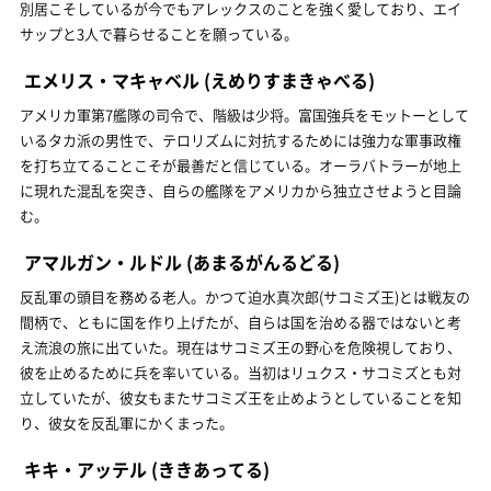
別居こそしているが今でもアレックスのことを強く愛しており、エイ
サップと3人で暮らせることを願っている。
エメリス・マキャベル
(えめりすまきゃべる)
アメリカ軍第7艦隊の司令で、階級は少将。富国強兵をモットーとして
いるタカ派の男性で、テロリズムに対抗するためには強力な軍事政権
を打ち立てることこそが最善だと信じている。オーラバトラーが地上
に現れた混乱を突き、自らの艦隊をアメリカから独立させようと目論
む。
アマルガン・ルドル
(あまるがんるどる)
反乱軍の頭目を務める老人。かつて迫水真次郎(サコミズ王)とは戦友の
間柄で、ともに国を作り上げたが、自らは国を治める器ではないと考
え流浪の旅に出ていた。現在はサコミズ王の野心を危険視しており、
彼を止めるために兵を率いている。当初はリュクス・サコミズとも対
立していたが、彼女もまたサコミズ王を止めようとしていることを知
り、彼女を反乱軍にかくまった。
キキ・アッテル
(ききあってる)