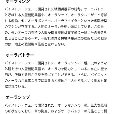
オーラマシン
バイストン・ウェルで開発された戦闘兵器群の総称。オーラバトラー
と呼ばれる人型機動兵器や、オーラシップ、オーラクルーザーと呼ば
れる艦船、他にオーラボンバー、オーラファイターといった戦闘機型
のマシンが存在する。人間のオーラ力を動力源にしている。このた
め、強いオーラ力を持つ人間が操る機体は文字通り一騎当千の働きを
見せることがある一方、一般兵の乗る機械や量産型の艦船などの戦闘
力は、地上の戦闘機や艦船と変わらない。
オーラバトラー
バイストン・ウェルで開発された、オーラマシンの一種。虫のような
外観を持つ人型機動兵器で、オーラ力を動力としている。自在に空を
飛び、所持する剣から炎を飛ばすことができる。さらに、パイロット
のオーラ力が異常なまでに高まると機体が巨大化するという現象も確
認されている。
オーラシップ
バイストン・ウェルで開発された、オーラマシンの一種。巨大な艦船
の形状をしており、軍の拠点、およびオーラバトラーの母艦として機