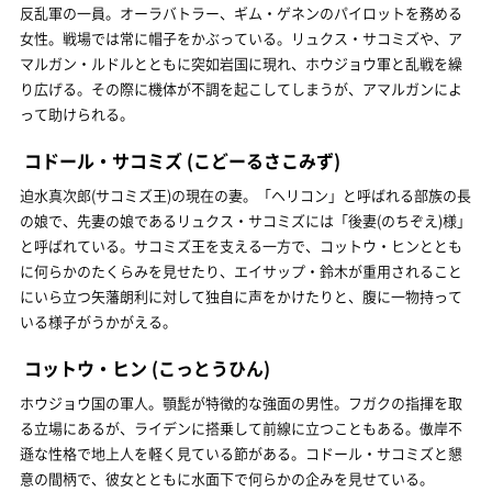
反乱軍の一員。オーラバトラー、ギム・ゲネンのパイロットを務める
女性。戦場では常に帽子をかぶっている。リュクス・サコミズや、ア
マルガン・ルドルとともに突如岩国に現れ、ホウジョウ軍と乱戦を繰
り広げる。その際に機体が不調を起こしてしまうが、アマルガンによ
って助けられる。
コドール・サコミズ
(こどーるさこみず)
迫水真次郎(サコミズ王)の現在の妻。「ヘリコン」と呼ばれる部族の長
の娘で、先妻の娘であるリュクス・サコミズには「後妻(のちぞえ)様」
と呼ばれている。サコミズ王を支える一方で、コットウ・ヒンととも
に何らかのたくらみを見せたり、エイサップ・鈴木が重用されること
にいら立つ矢藩朗利に対して独自に声をかけたりと、腹に一物持って
いる様子がうかがえる。
コットウ・ヒン
(こっとうひん)
ホウジョウ国の軍人。顎髭が特徴的な強面の男性。フガクの指揮を取
る立場にあるが、ライデンに搭乗して前線に立つこともある。傲岸不
遜な性格で地上人を軽く見ている節がある。コドール・サコミズと懇
意の間柄で、彼女とともに水面下で何らかの企みを見せている。