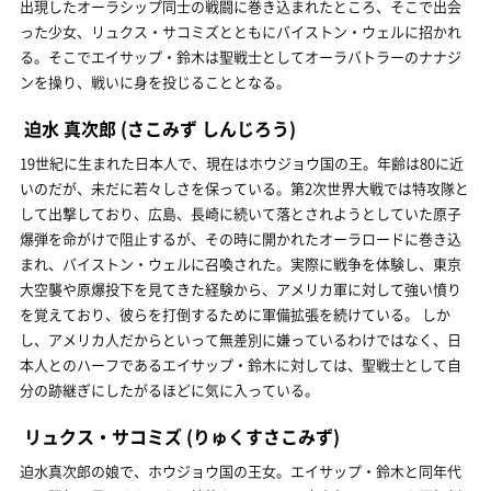
出現したオーラシップ同士の戦闘に巻き込まれたところ、そこで出会
った少女、リュクス・サコミズとともにバイストン・ウェルに招かれ
る。そこでエイサップ・鈴木は聖戦士としてオーラバトラーのナナジ
ンを操り、戦いに身を投じることとなる。
迫水 真次郎
(さこみず しんじろう)
19世紀に生まれた日本人で、現在はホウジョウ国の王。年齢は80に近
いのだが、未だに若々しさを保っている。第2次世界大戦では特攻隊と
して出撃しており、広島、長崎に続いて落とされようとしていた原子
爆弾を命がけで阻止するが、その時に開かれたオーラロードに巻き込
まれ、バイストン・ウェルに召喚された。実際に戦争を体験し、東京
大空襲や原爆投下を見てきた経験から、アメリカ軍に対して強い憤り
を覚えており、彼らを打倒するために軍備拡張を続けている。 しか
し、アメリカ人だからといって無差別に嫌っているわけではなく、日
本人とのハーフであるエイサップ・鈴木に対しては、聖戦士として自
分の跡継ぎにしたがるほどに気に入っている。
リュクス・サコミズ
(りゅくすさこみず)
迫水真次郎の娘で、ホウジョウ国の王女。エイサップ・鈴木と同年代