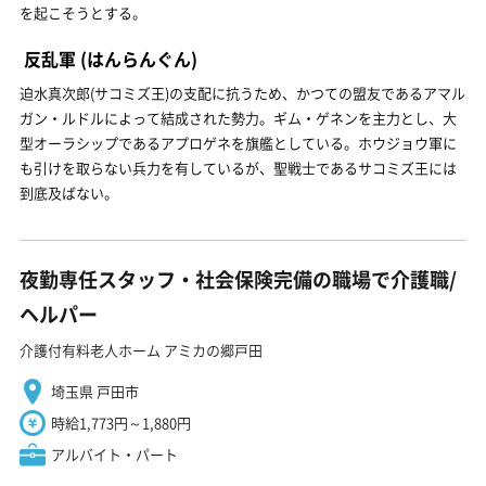
を起こそうとする。
反乱軍
(はんらんぐん)
迫水真次郎(サコミズ王)の支配に抗うため、かつての盟友であるアマル
ガン・ルドルによって結成された勢力。ギム・ゲネンを主力とし、大
型オーラシップであるアプロゲネを旗艦としている。ホウジョウ軍に
も引けを取らない兵力を有しているが、聖戦士であるサコミズ王には
到底及ばない。
夜勤専任スタッフ・社会保険完備の職場で介護職/
ヘルパー
介護付有料老人ホーム アミカの郷戸田
埼玉県 戸田市
時給1,773円～1,880円
アルバイト・パート