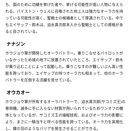
ち、国のために功績を挙げた者や、挙げる可能性が高い人物に与えら
れる。バイストン・ウェルに召喚された地上人は強力なオーラ力を持
っている可能性が高く、聖戦士の候補者として厚遇されている。中で
もエイサップ・鈴木は、迫水真次郎本人から聖戦士としての資格があ
ると目されている。
ナナジン
ホウジョウ軍が開発したオーラバトラー。乗りこなせるパイロットが
いなかったため城の地下に放置されていたところ、エイサップ・鈴木
が乗り込むことによって起動した。乗りこなすのが難しいぶん高い性
能を誇っており、エイサップの持つオーラ力も相まって、他のオーラ
バトラーを圧倒する活躍を見せている。
オウカオー
ホウジョウ軍が所有するオーラバトラーで、迫水真次郎(サコミズ王)の
専用機。滅多に手に入らない材質が用いられているためワンオフの機
体となっているが、サコミズ王の操縦技術、およびオーラ力の影響に
より、まさに一騎当千と呼べる性能を誇っている。オーラ力を具現化
し、蝶の羽のようなバリアを発生させることができる。