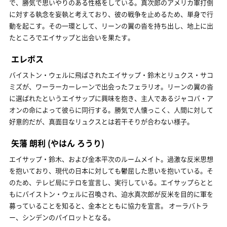
で、勝気で思いやりのある性格をしている。真次郎のアメリカ軍打倒
に対する執念を妄執と考えており、彼の戦争を止めるため、単身で行
動を起こす。その一環として、リーンの翼の沓を持ち出し、地上に出
たところでエイサップと出会いを果たす。
エレボス
バイストン・ウェルに飛ばされたエイサップ・鈴木とリュクス・サコ
ミズが、ワーラーカーレーンで出会ったフェラリオ。リーンの翼の沓
に選ばれたというエイサップに興味を抱き、主人であるジャコバ・ア
オンの命によって彼らに同行する。勝気で人懐っこく、人間に対して
好意的だが、真面目なリュクスとは若干そりが合わない様子。
矢藩 朗利
(やはん ろうり)
エイサップ・鈴木、および金本平次のルームメイト。過激な反米思想
を抱いており、現代の日本に対しても鬱屈した思いを抱いている。そ
のため、テレビ局にテロを宣言し、実行している。エイサップらとと
もにバイストン・ウェルに召喚され、迫水真次郎が反米を目的に軍を
募っていることを知ると、金本とともに協力を宣言。 オーラバトラ
ー、シンデンのパイロットとなる。