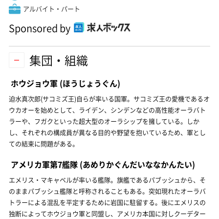
アルバイト・パート
Sponsored by
集団・組織
ホウジョウ軍
(ほうじょうぐん)
迫水真次郎(サコミズ王)自らが率いる国軍。サコミズ王の愛機であるオ
ウカオーを始めとして、ライデン、シンデンなどの高性能オーラバト
ラーや、フガクといった超大型のオーラシップを擁している。しか
し、それぞれの構成員が異なる目的や野望を抱いているため、軍とし
ての結束に問題がある。
アメリカ軍第7艦隊
(あめりかぐんだいななかんたい)
エメリス・マキャベルが率いる艦隊。旗艦であるパブッシュから、そ
のままパブッシュ艦隊と呼称されることもある。突如現れたオーラバ
トラーによる混乱を平定するために岩国に駐留する。後にエメリスの
独断によってホウジョウ軍と同盟し、アメリカ本国に対しクーデター