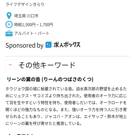
ライフデザインきらり
埼玉県 川口市
時給1,500円～1,700円
アルバイト・パート
Sponsored by
その他キーワード
リーンの翼の沓
(りーんのつばさのくつ)
ホウジョウ国の城に秘蔵されている沓。迫水真次郎の野望を止めるた
めにリュクス・サコミズより持ち出された。使用者のオーラ力に応じ
て羽を生やすという特性を持ち、使用者しだいでは、オーラロードを
開くほどの強力なものとなる。また、強いオーラ力を持つ人に引き寄
せられることもあり、ジャコバ・アオンは、エイサップ・鈴木が地上
にリーンの翼を呼び寄せたと推測している。