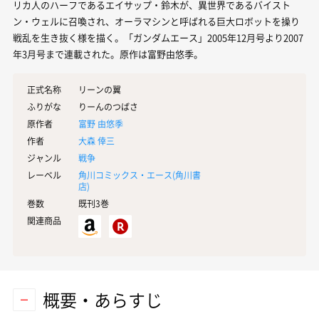
リカ人のハーフであるエイサップ・鈴木が、異世界であるバイスト
ン・ウェルに召喚され、オーラマシンと呼ばれる巨大ロボットを操り
戦乱を生き抜く様を描く。「ガンダムエース」2005年12月号より2007
年3月号まで連載された。原作は富野由悠季。
正式名称
リーンの翼
ふりがな
りーんのつばさ
原作者
富野 由悠季
作者
大森 倖三
ジャンル
戦争
レーベル
角川コミックス・エース(
角川書
店
)
巻数
既刊3巻
関連商品
概要・あらすじ