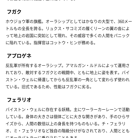
フガク
ホウジョウ軍の旗艦。オーラシップとしてはかなりの大型で、360メー
トルもの全長を誇る。リュクス・サコミズの履くリーンの翼の沓によ
って地上の岩国に突如として現れ、その威容で多くの人間をパニック
に陥れている。指揮官はコットウ・ヒンが務める。
アプロゲネ
反乱軍が所有するオーラシップ。アマルガン・ルドルによって運用さ
れており、敵対するフガクとの戦闘中、ともに地上に姿を表す。バイ
ストン・ウェルに帰還してからも反乱軍の一角として変わらず使われ
ている。旧式であるため、性能はフガクに劣る。
フェラリオ
バイストン・ウェルに存在する妖精。主にワーラーカーレーンで活動
している。身体の大きさは個体ごとに大きな開きがあり、手のひらサ
イズから、人間の数倍以上の身長を持つものもいる。チ・フェラリ
オ、ミ・フェラリオなど独自の階級分けがなされており、人間ととも
にオーラバトラーに乗り込むこともある。