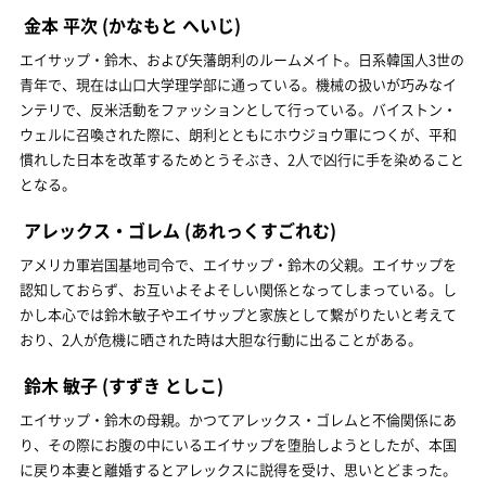
金本 平次
(かなもと へいじ)
エイサップ・鈴木、および矢藩朗利のルームメイト。日系韓国人3世の
青年で、現在は山口大学理学部に通っている。機械の扱いが巧みなイ
ンテリで、反米活動をファッションとして行っている。バイストン・
ウェルに召喚された際に、朗利とともにホウジョウ軍につくが、平和
慣れした日本を改革するためとうそぶき、2人で凶行に手を染めること
となる。
アレックス・ゴレム
(あれっくすごれむ)
アメリカ軍岩国基地司令で、エイサップ・鈴木の父親。エイサップを
認知しておらず、お互いよそよそしい関係となってしまっている。し
かし本心では鈴木敏子やエイサップと家族として繋がりたいと考えて
おり、2人が危機に晒された時は大胆な行動に出ることがある。
鈴木 敏子
(すずき としこ)
エイサップ・鈴木の母親。かつてアレックス・ゴレムと不倫関係にあ
り、その際にお腹の中にいるエイサップを堕胎しようとしたが、本国
に戻り本妻と離婚するとアレックスに説得を受け、思いとどまった。