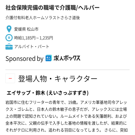
社会保険完備の職場で介護職/ヘルパー
介護付有料老人ホームソラストさらさ道後
愛媛県 松山市
時給1,185円～1,235円
アルバイト・パート
Sponsored by
登場人物・キャラクター
エイサップ・鈴木
(えいさっぷすずき)
岩国市に住むフリーターの青年で、19歳。アメリカ軍基地司令アレッ
クス・ゴレムと、日本人の鈴木敏子の息子だが、アレックスには立場
上の問題で認知されていない。ルームメイトである矢藩朗利、および
金本平次に、父親の伝手で入手した基地の情報を渡したが、結果的に
それがテロに利用され、追われる羽目になってしまう。 さらに、突如