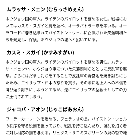
ムラッサ・メェン
(むらっさめぇん)
ホウジョウ国の軍人。ライデンのパイロットを務める女性。戦場にお
いてはカスミ・スガイと肩を並べ、オーラバトラー隊を率いる。オー
ラロードに巻き込まれてバイストン・ウェルに召喚された矢藩朗利た
ちを発見し、保護。ホウジョウの城へと招いている。
カスミ・スガイ
(かすみすがい)
ホウジョウ国の軍人。ライデンのパイロットを務める男性。ムラッ
サ・メェンや、ホウジョウ軍についた矢藩朗利らとともに反乱軍を襲
撃。さらにはだまし討ちをすることで反乱軍の野営地を焼き討ちにし
たため、エイサップ・鈴木の怒りを買う。その際に地上人への不信を
叫び返り討ちにしようとするが、逆にエイサップの聖戦士としての力
に圧倒されてしまう。
ジャコバ・アオン
(じゃこばあおん)
ワーラーカーレーンを治める、フェラリオの長。バイストン・ウェル
の秩序を守る役割を担っており、戦乱を持ち込んだり、混乱を招く者
に対し相応の罰を与える。リュクス・サコミズがリーンの翼の沓で地