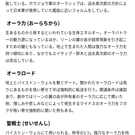
能している。ホウジョウ軍のオーラシップは、迫水真次郎の方針によ
って日本軍が使用していた艦船に近いフォルムをしている。
オーラ力
(おーらちから)
生あるものから発するといわれている生体エネルギー。オーラバトラ
ーの動力源になっているほか、リーンの翼の沓が超常現象を引き起こ
すための鍵ともなっている。地上で生まれた人間は強力なオーラ力を
持つ傾向にあり、なかでもエイサップ・鈴木と迫水真次郎のオーラ力
は突出している。
オーラロード
地上とバイストン・ウェルを繋ぐゲート。開かれたオーラロードは周
りにあるものを吸い寄せて半ば強制的に転送を行う。開通条件は諸説
あり、劇中ではリーンの翼の沓が所有者のオーラ力に応じて開いた
他、憎しみや悲しみなどによって発生するマイナスのオーラ力をフガ
クが吸い寄せ強制的に開いた例もある。
聖戦士
(せいせんし)
バイストン・ウェルにて用いられる、称号の1つ。強力なオーラ力を持