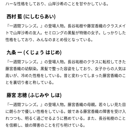
ハーな性格をしており、山岸沙希のことを甘やかしている。
西村 藍
(にしむらあい)
『一週間フレンズ。』の登場人物。長谷祐樹や藤宮香織のクラスメイ
トで山岸沙希の友人。セミロングの黒髪が特徴の女子。しっかりした
性格をしており、みんなのまとめ役となっている。
九条 一
(くじょう はじめ)
『一週間フレンズ。』の登場人物。長谷祐樹のクラスに転校してきた
藤宮香織の幼馴染。黒髪で整った容姿をしており、女子からの人気は
高いが、冷めた性格をしている。昔と変わってしまった藤宮香織のこ
とを裏切り者と称している。
藤宮 志穂
(ふじみや しほ)
『一週間フレンズ。』の登場人物。藤宮香織の母親。若々しい見た目
に朗らかで優しい性格をしている。娘である藤宮香織の障害を受け入
れつつも、明るく過ごせるように務めている。また、長谷祐樹のこと
を信頼し、娘の障害のことを打ち明けている。