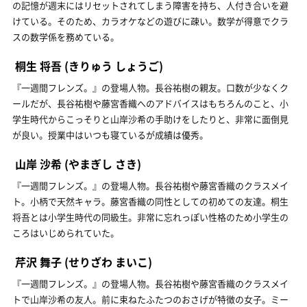
の記憶が週末にはリセットされてしまう障害を持ち、人付き合いを避
けている。そのため、カラオケなどの遊びに疎い。数学が得意でクラ
スの数学係を務めている。
桐生 将吾
(きりゅう しょうご)
『一週間フレンズ。』の登場人物。長谷祐樹の親友。口数が少なくク
ールだが、長谷祐樹や藤宮香織へのアドバイスはもちろんのこと、小
学生時代からこっそりと山岸沙希の手助けをしたりと、非常に面倒見
が良い。授業中はいつも寝ているが成績は優秀。
山岸 沙希
(やまぎし さき)
『一週間フレンズ。』の登場人物。長谷祐樹や藤宮香織のクラスメイ
ト。小柄で天然キャラ。藤宮香織の同性としての初めての友達。桐生
将吾とは小学生時代の同級生。非常に忘れっぽい性格のため小学生の
ころはいじめられていた。
芹沢 舞子
(せりざわ まいこ)
『一週間フレンズ。』の登場人物。長谷祐樹や藤宮香織のクラスメイ
トで山岸沙希の友人。前に束ねたふたつのおさげが特徴の女子。ミー