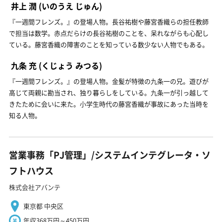
井上 潤
(いのうえ じゅん)
『一週間フレンズ。』の登場人物。長谷祐樹や藤宮香織らの担任教師
で担当は数学。赤点だらけの長谷祐樹のことを、呆れながらも心配し
ている。藤宮香織の障害のことを知っている数少ない人物でもある。
九条 充
(くじょう みつる)
『一週間フレンズ。』の登場人物。金髪が特徴の九条一の兄。遊びが
高じて両親に勘当され、独り暮らしをしている。九条一が引っ越して
きたために会いに来た。小学生時代の藤宮香織が事故にあった当時を
知る人物。
営業事務「PJ管理」/システムインテグレータ・ソ
フトハウス
株式会社アバンテ
東京都 中央区
年収368万円～450万円