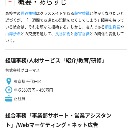
概要・あらすじ
高校生の
長谷祐樹
はクラスメイトである
藤宮香織
と仲良くなりたいと
近づくが、「一週間で友達との記憶をなくしてしまう」障害を持って
いる彼女は、それを頑なに拒絶する。しかし、友人である
桐生将吾
や
山岸沙希
との交流を通して、
長谷祐樹
と
藤宮香織
との関係も変化して
いく。
経理事務/人材サービス「紹介/教育/研修」
株式会社グローマス
東京都 千代田区
年収350万円～450万円
正社員
総合事務「事業部サポート・営業アシスタン
ト」/Webマーケティング・ネット広告