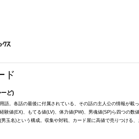
ード
ーど)
用語。各話の最後に付属されている、その話の主人公の情報が載
値(EX)、もてる値(LV)、体力値(PW)、男魂値(SP)ら四つの
(男玉名)という構成。収集や対戦、カード屋に高値で売りつける