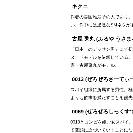
キクニ
作者の喜国雅彦その人であり、
い。作中には過激なSMネタが
古屋 兎丸
(ふるや うさま
「日本一のデッサン男」にて初
ヌードモデルを依頼している。
家・古屋兎丸がモデル。
0013
(ぜろぜろさーてぃー
スパイ組織に所属する男性。極
よりも欲求を満たすことを優先
0069
(ぜろぜろしっくす
0013とコンビを組む女スパイ
て変態に近づいていくことにな