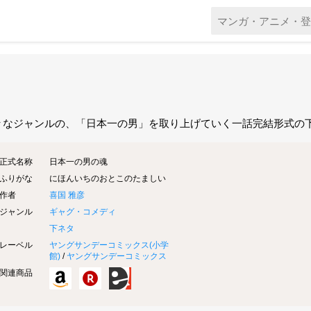
々なジャンルの、「日本一の男」を取り上げていく一話完結形式の
正式名称
日本一の男の魂
ふりがな
にほんいちのおとこのたましい
作者
喜国 雅彦
ジャンル
ギャグ・コメディ
下ネタ
レーベル
ヤングサンデーコミックス(
小学
館
)
/
ヤングサンデーコミックス
関連商品