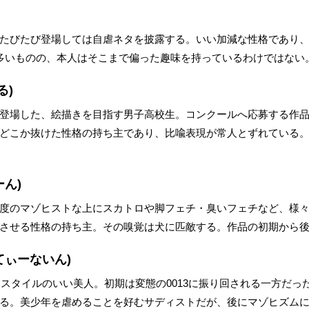
たびたび登場しては自虐ネタを披露する。いい加減な性格であり
多いものの、本人はそこまで偏った趣味を持っているわけではない
る)
登場した、絵描きを目指す男子高校生。コンクールへ応募する作
どこか抜けた性格の持ち主であり、比喩表現が常人とずれている
ん)
度のマゾヒストな上にスカトロや脚フェチ・臭いフェチなど、様
させる性格の持ち主。その嗅覚は犬に匹敵する。作品の初期から
てぃーないん)
。スタイルのいい美人。初期は変態の0013に振り回される一方だった
る。美少年を虐めることを好むサディストだが、後にマゾヒズム