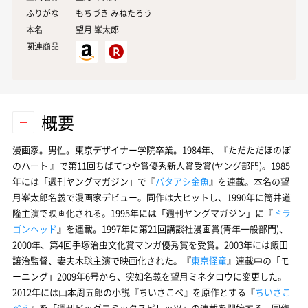
ふりがな
もちづき みねたろう
本名
望月
峯太郎
関連商品
概要
漫画家。男性。東京デザイナー学院卒業。1984年、『ただただほのぼ
のハート 』で第11回ちばてつや賞優秀新人賞受賞(ヤング部門)。1985
年には「週刊ヤングマガジン」で『
バタアシ金魚
』を連載。本名の望
月峯太郎名義で漫画家デビュー。同作は大ヒットし、1990年に筒井道
隆主演で映画化される。1995年には「週刊ヤングマガジン」に『
ドラ
ゴンヘッド
』を連載。1997年に第21回講談社漫画賞(青年一般部門)、
2000年、第4回手塚治虫文化賞マンガ優秀賞を受賞。2003年には飯田
譲治監督、妻夫木聡主演で映画化された。『
東京怪童
』連載中の「モ
ーニング」2009年6号から、突如名義を望月ミネタロウに変更した。
2012年には山本周五郎の小説『ちいさこべ』を原作とする『
ちいさこ
べえ
』を「週刊ビッグコミックスピリッツ」の連載を開始する。同作