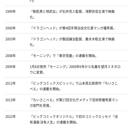
門)
1999年
『鮫肌男と桃尻女』が石井克人監督、浅野忠信主演で映画
化。
2000年
『ドラゴンヘッド』が第4回手塚治虫文化賞マンガ優秀賞。
2003年
『ドラゴンヘッド』が飯田譲治監督、妻夫木聡主演で映画
化。
2008年
「モーニング」で『東京怪童』の連載を開始。
2009年
1月8日発売「モーニング」2009年6号から名義を望月ミネタロ
ウに変更。
2012年
「ビッグコミックスピリッツ」で山本周五郎原作『ちいさこ
べえ』の連載を開始。
2013年
『ちいさこべえ』が第17回文化庁メディア芸術祭優秀賞マン
ガ部門を受賞。
2022年
「ビッグコミックオリジナル」で初のコミックエッセイ『没
有漫画 没有人生』の連載を開始。