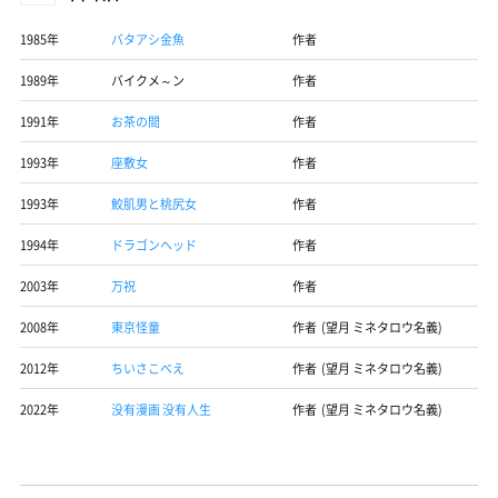
1985年
バタアシ金魚
作者
1989年
バイクメ～ン
作者
1991年
お茶の間
作者
1993年
座敷女
作者
1993年
鮫肌男と桃尻女
作者
1994年
ドラゴンヘッド
作者
2003年
万祝
作者
2008年
東京怪童
作者 (望月 ミネタロウ名義)
2012年
ちいさこべえ
作者 (望月 ミネタロウ名義)
2022年
没有漫画 没有人生
作者 (望月 ミネタロウ名義)